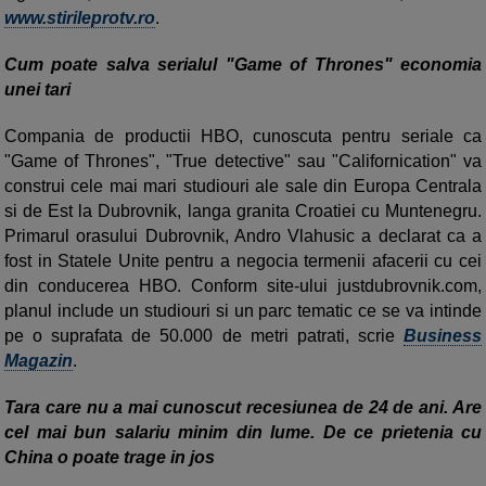
www.stirileprotv.ro
.
Cum poate salva serialul "Game of Thrones" economia
unei tari
Compania de productii HBO, cunoscuta pentru seriale ca
"Game of Thrones", "True detective" sau "Californication" va
construi cele mai mari studiouri ale sale din Europa Centrala
si de Est la Dubrovnik, langa granita Croatiei cu Muntenegru.
Primarul orasului Dubrovnik, Andro Vlahusic a declarat ca a
fost in Statele Unite pentru a negocia termenii afacerii cu cei
din conducerea HBO. Conform site-ului justdubrovnik.com,
planul include un studiouri si un parc tematic ce se va intinde
pe o suprafata de 50.000 de metri patrati, scrie
Business
Magazin
.
Tara care nu a mai cunoscut recesiunea de 24 de ani. Are
cel mai bun salariu minim din lume. De ce prietenia cu
China o poate trage in jos