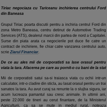
Tiriac negociaza cu Tariceanu inchirierea centrului Ford
din Baneasa
Grupul Tiriac poarta discutii pentru a inchiria centrul Ford din
zona Metro Baneasa, centru detinut de Automotive Trading
Services (ATS), dealerul marcii din partea de nord a Capitalei.
Surse din piata arata ca negocierile pot duce fie catre un
contract de inchiriere, fie chiar catre vanzarea centrului auto,
scrie
Ziarul Financiar
.
De ce au ales mii de corporatisti sa lase orasul pentru
viata la tara. Afacerea pe care au pornit-o cu bani de la stat
Mii de corporatisti satui sa-si traiasca viata cu ochii intr-un
calculator, intr-o cladire din sticla, au lasat orasul pentru un trai
sanatos la tara. Au avut curaj sa renunte la o slujba sigura, iar
acum lucreaza pamantul sau cresc animale. In ultimii ani,
peste 22.000 de tineri au cerut finantare, de la Ministerul
Agriculturii, ca sa se mute in mediul rural, noteaza