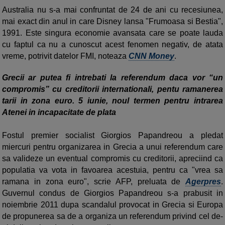
Australia nu s-a mai confruntat de 24 de ani cu recesiunea,
mai exact din anul in care Disney lansa "Frumoasa si Bestia",
1991. Este singura economie avansata care se poate lauda
cu faptul ca nu a cunoscut acest fenomen negativ, de atata
vreme, potrivit datelor FMI, noteaza
CNN Money
.
Grecii ar putea fi intrebati la referendum daca vor “un
compromis” cu creditorii internationali, pentu ramanerea
tarii in zona euro. 5 iunie, noul termen pentru intrarea
Atenei in incapacitate de plata
Fostul premier socialist Giorgios Papandreou a pledat
miercuri pentru organizarea in Grecia a unui referendum care
sa valideze un eventual compromis cu creditorii, apreciind ca
populatia va vota in favoarea acestuia, pentru ca "vrea sa
ramana in zona euro", scrie AFP, preluata de
Agerpres
.
Guvernul condus de Giorgios Papandreou s-a prabusit in
noiembrie 2011 dupa scandalul provocat in Grecia si Europa
de propunerea sa de a organiza un referendum privind cel de-