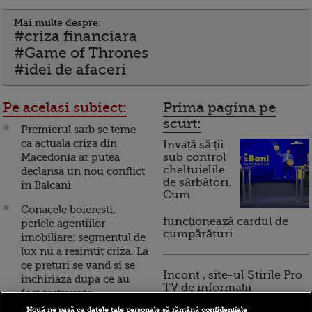
Mai multe despre:
#criza financiara
#Game of Thrones
#idei de afaceri
Pe acelasi subiect:
Prima pagina pe
scurt:
Premierul sarb se teme
ca actuala criza din
Invață să ții
Macedonia ar putea
sub control
cheltuielile
declansa un nou conflict
de sărbători.
in Balcani
Cum
Conacele boieresti,
funcționează cardul de
perlele agentiilor
cumpărături
imobiliare: segmentul de
lux nu a resimtit criza. La
ce preturi se vand si se
Incont , site-ul Știrile Pro
inchiriaza dupa ce au
TV de informații
fost restaurate
economice și educație
Nouă ne pasă ca datele tale personale să rămână confidențiale