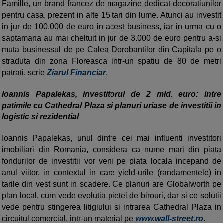
Famille, un brand francez de magazine dedicat decora­tiunilor
pentru casa, prezent in alte 15 tari din lume. Atunci au investit
in jur de 100.000 de euro in acest business, iar in urma cu o
saptamana au mai cheltuit in jur de 3.000 de euro pentru a-si
muta businessul de pe Calea Dorobantilor din Capitala pe o
straduta din zona Floreasca intr-un spatiu de 80 de metri
patrati, scrie
Ziarul Financiar
.
Ioannis Papalekas, investitorul de 2 mld. euro: intre
patimile cu Cathedral Plaza si planuri uriase de investitii in
logistic si rezidential
Ioannis Papalekas, unul dintre cei mai influenti investitori
imobiliari din Romania, considera ca nume mari din piata
fondurilor de investitii vor veni pe piata locala incepand de
anul viitor, in contextul in care yield-urile (randamentele) in
tarile din vest sunt in scadere. Ce planuri are Globalworth pe
plan local, cum vede evolutia pietei de birouri, dar si ce solutii
vede pentru stingerea litigiului si intrarea Cathedral Plaza in
circuitul comercial, intr-un material pe
www.wall-street.ro
.