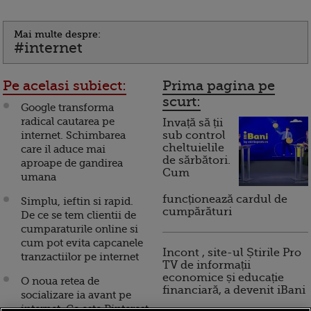
Mai multe despre:
#internet
Pe acelasi subiect:
Prima pagina pe
scurt:
Google transforma
radical cautarea pe
Invață să ții
internet. Schimbarea
sub control
cheltuielile
care il aduce mai
de sărbători.
aproape de gandirea
Cum
umana
funcționează cardul de
Simplu, ieftin si rapid.
cumpărături
De ce se tem clientii de
cumparaturile online si
cum pot evita capcanele
Incont , site-ul Știrile Pro
tranzactiilor pe internet
TV de informații
economice și educație
O noua retea de
financiară, a devenit iBani
socializare ia avant pe
internet. Ce este Pinterest