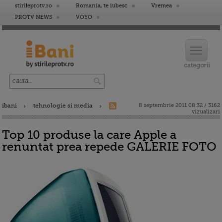
stirileprotv.ro
Romania, te iubesc
Vremea
PROTV NEWS
VOYO
ibani
tehnologie si media
8 septembrie 2011 08:32 / 3162
vizualizari
Top 10 produse la care Apple a
renuntat prea repede GALERIE FOTO