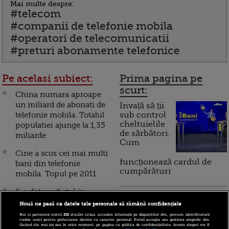
Mai multe despre:
#telecom
#companii de telefonie mobila
#operatori de telecomunicatii
#preturi abonamente telefonice
Pe acelasi subiect:
Prima pagina pe
scurt:
China numara aproape
un miliard de abonati de
Invață să ții
telefonie mobila. Totalul
sub control
cheltuielile
populatiei ajunge la 1,35
de sărbători.
miliarde
Cum
Cine a scos cei mai multi
funcționează cardul de
bani din telefonie
cumpărături
mobila. Topul pe 2011
S-a dat verdictul in
Incont , site-ul Știrile Pro
razboiul licentelor de
Nouă ne pasă ca datele tale personale să rămână confidențiale
TV de informații
telefonie mobila
Noi și partenerii noștri
201
stocăm și/sau accesăm informații pe dispozitivul dvs., precum identificatorii
economice și educație
cookie unici pentru prelucrarea datelor cu caracter personal. Puteți accepta sau gestiona alegerile dvs.
făcând clic mai jos sau în orice moment, pe pagina cu politica de confidențialitate. Aceste alegeri vor fi