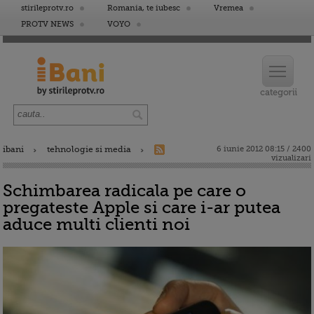
stirileprotv.ro
Romania, te iubesc
Vremea
PROTV NEWS
VOYO
ibani
tehnologie si media
6 iunie 2012 08:15 / 2400
vizualizari
Schimbarea radicala pe care o
pregateste Apple si care i-ar putea
aduce multi clienti noi