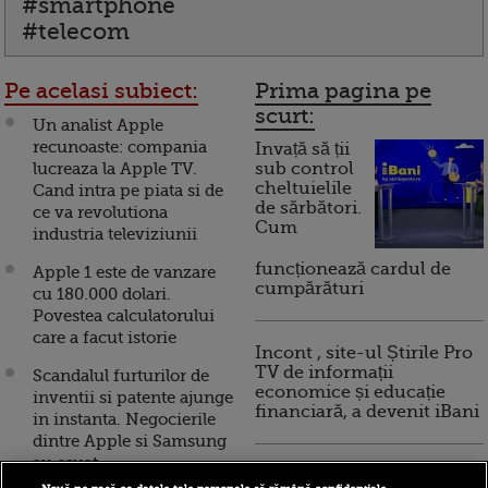
#smartphone
#telecom
Pe acelasi subiect:
Prima pagina pe
scurt:
Un analist Apple
recunoaste: compania
Invață să ții
lucreaza la Apple TV.
sub control
cheltuielile
Cand intra pe piata si de
de sărbători.
ce va revolutiona
Cum
industria televiziunii
funcționează cardul de
Apple 1 este de vanzare
cumpărături
cu 180.000 dolari.
Povestea calculatorului
care a facut istorie
Incont , site-ul Știrile Pro
TV de informații
Scandalul furturilor de
economice și educație
inventii si patente ajunge
financiară, a devenit iBani
in instanta. Negocierile
dintre Apple si Samsung
au esuat
10 reguli pentru decizii