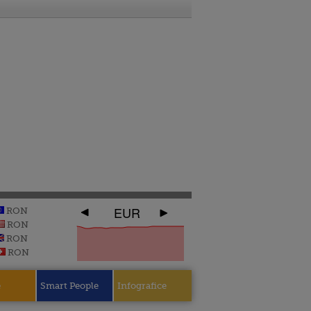
EUR
RON
RON
RON
RON
e
Smart People
Infografice