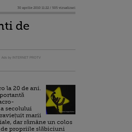
30 aprilie 2010 11:22 / 505 vizualizari
ti de
Ads by INTERNET PROTV
 la 20 de ani.
portantă
acro-
a secolului
raviețuit marii
ale, dar rămâne un colos
de propriile slăbiciuni