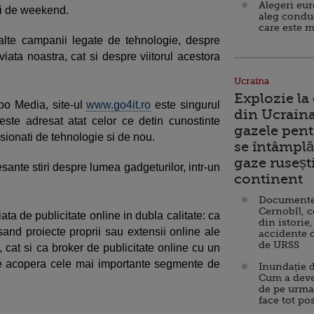
Alegeri eu
 zi de weekend.
aleg condu
care este m
alte campanii legate de tehnologie, despre
 viata noastra, cat si despre viitorul acestora
Ucraina
Explozie la
po Media, site-ul
www.go4it.ro
este singurul
din Ucraina
ste adresat atat celor ce detin cunostinte
gazele pent
asionati de tehnologie si de nou.
se întâmplă 
gaze ruseșt
esante stiri despre lumea gadgeturilor, intr-un
continent
Documente d
Cernobîl, c
a de publicitate online in dubla calitate: ca
din istorie,
and proiecte proprii sau extensii online ale
accidente 
de URSS
 cat si ca broker de publicitate online cu un
 ce acopera cele mai importante segmente de
Inundație d
Cum a deve
de pe urma
face tot po