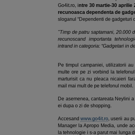
Go4it.ro, i
ntre 30 martie-30 aprilie
recunoasca dependenta de gadgetu
sloganul “Dependenti de gadgeturi din
"Timp de patru saptamani, 20.000 d
recunoscand importanta tehnologie
intrand in categoria: “Gadgetari in d
Pe timpul campaniei, utilizatorii a
multe ore pe zi vorbind la telefonu
marturisit ca nu pleaca nicaieri fa
mail mai mult de pe telefonul mobil.
De asemenea, cantareata Neylini a d
ei dupa o zi de shopping.
Accesand
www.go4it.ro
, userii au p
Manager la Apropo Media, unde aces
la tehnologie i s-a parut mai lunga de