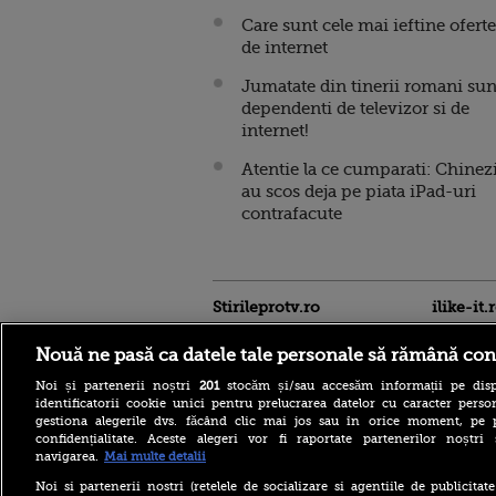
Care sunt cele mai ieftine oferte
de internet
Jumatate din tinerii romani sun
dependenti de televizor si de
internet!
Atentie la ce cumparati: Chinezi
au scos deja pe piata iPad-uri
contrafacute
Stirileprotv.ro
ilike-it.
Nouă ne pasă ca datele tale personale să rămână con
Noi și partenerii noștri
201
stocăm și/sau accesăm informații pe disp
identificatorii cookie unici pentru prelucrarea datelor cu caracter person
gestiona alegerile dvs. făcând clic mai jos sau în orice moment, pe 
confidențialitate. Aceste alegeri vor fi raportate partenerilor noștr
navigarea.
Mai multe detalii
Noi si partenerii nostri (retelele de socializare si agentiile de publicita