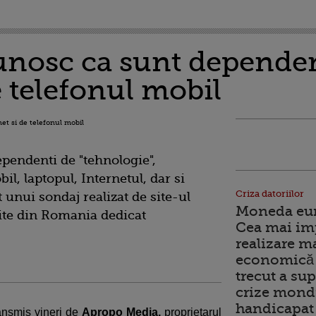
nosc ca sunt dependen
e telefonul mobil
pendenti de "tehnologie",
il, laptopul, Internetul, dar si
Criza datoriilor
t unui sondaj realizat de site-ul
Moneda euro
site din Romania dedicat
Cea mai im
realizare m
economică 
trecut a sup
crize mondi
handicapat 
ransmis vineri de
Apropo Media,
proprietarul