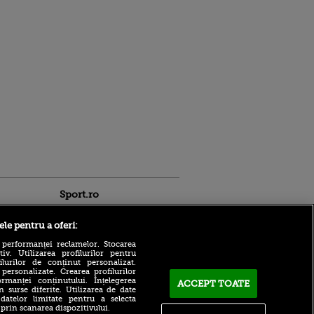
Sport.ro
ele pentru a oferi:
 performanței reclamelor. Stocarea
v. Utilizarea profilurilor pentru
ilurilor de conținut personalizat.
 personalizate. Crearea profilurilor
rmanței conținutului. Înțelegerea
ACCEPT TOATE
n surse diferite. Utilizarea de date
 datelor limitate pentru a selecta
 cel mai
Mină de aur la Dinamo: „Va
 prin scanarea dispozitivului.
 de bănci