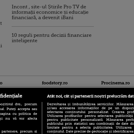
Incont , site-ul Știrile Pro TV de
informații economice și educație
financiară, a devenit iBani
t
10 reguli pentru decizii financiare
inteligente
i
ro
foodstory.ro
Procinema.ro
fidențiale
Atât noi, cât și partenerii noștri prelucrăm dat
ozitivul dvs., precum
Dezvoltarea și îmbunătățirea serviciilor. Măsurarea
și/sau accesarea informațiilor de pe un dispoziti
al. Puteți accepta sau
selectarea conținutului personalizat. Crearea prof
pagina cu politica de
Utilizarea profilurilor pentru selectarea publicității
i și nu vă vor afecta
pentru publicitate personalizată. Măsurarea perfo
publicului prin statistici sau combinații de date di
(P) Descoperă Lumea
limitate pentru a selecta publicitatea. Utilizarea
Banditul zburător,
Evenimentelor din România
conținutul. Date precise de geolocație și identificarea
te partenere, precum si
prolific spărgător