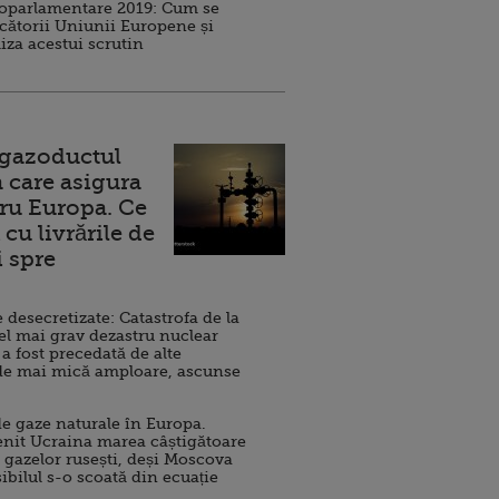
roparlamentare 2019: Cum se
cătorii Uniunii Europene și
iza acestui scrutin
 gazoductul
 care asigura
ru Europa. Ce
cu livrările de
i spre
esecretizate: Catastrofa de la
el mai grav dezastru nuclear
 a fost precedată de alte
de mai mică amploare, ascunse
e gaze naturale în Europa.
nit Ucraina marea câștigătoare
 gazelor rusești, deși Moscova
sibilul s-o scoată din ecuație