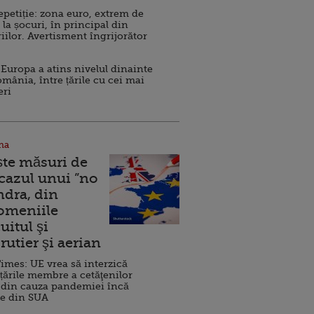
repetiție: zona euro, extrem de
 la șocuri, în principal din
iilor. Avertisment îngrijorător
Europa a atins nivelul dinainte
omânia, între țările cu cei mai
eri
na
ște măsuri de
 cazul unui ”no
ndra, din
Domeniile
uitul şi
rutier şi aerian
imes: UE vrea să interzică
 țările membre a cetăţenilor
 din cauza pandemiei încă
ve din SUA