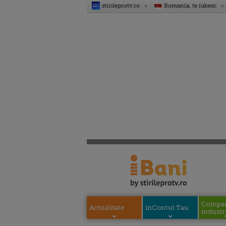
stirileprotv.ro
Romania, te iubesc
Compani
Actualitate
inContul Tau
industri