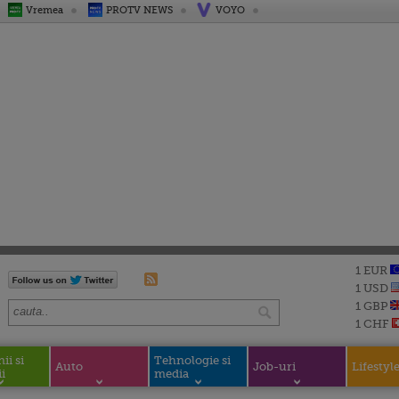
Vremea
PROTV NEWS
VOYO
1 EUR
1 USD
1 GBP
1 CHF
i si
Tehnologie si
Auto
Job-uri
Lifestyl
i
media