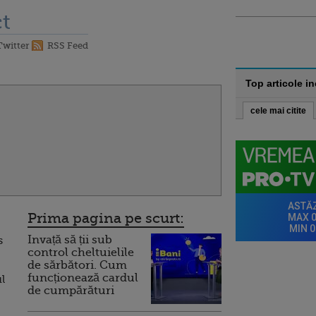
t
Twitter
RSS Feed
Top articole i
cele mai citite
Prima pagina pe scurt:
Invață să ții sub
s
control cheltuielile
de sărbători. Cum
funcționează cardul
l
de cumpărături