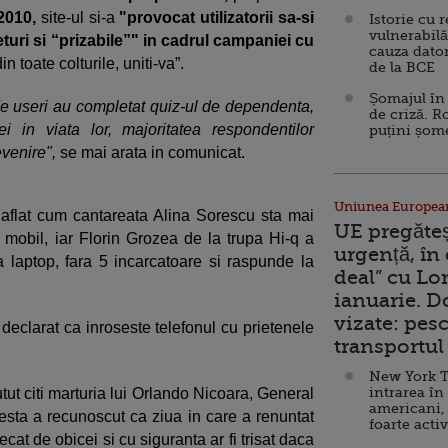
 2010,
site-ul si-a
"provocat utilizatorii sa-si
Istorie cu 
vulnerabilă
ri si “prizabile”" in cadrul campaniei cu
cauza dator
 toate colturile, uniti-va”.
de la BCE
Șomajul în 
e useri au completat quiz-ul de dependenta,
de criză. R
i in viata lor, majoritatea respondentilor
puțini șom
evenire",
se mai arata in comunicat.
Uniunea Europea
u aflat cum cantareata Alina Sorescu sta mai
UE pregăte
l mobil, iar Florin Grozea de la trupa Hi-q a
urgență, în
ra laptop, fara 5 incarcatoare si raspunde la
deal” cu Lo
ianuarie. 
vizate: pesc
eclarat ca inroseste telefonul cu prietenele
transportul 
New York T
intrarea în
utut citi marturia lui Orlando Nicoara, General
americani,
ta a recunoscut ca ziua in care a renuntat
foarte acti
cat de obicei si cu siguranta ar fi trisat daca