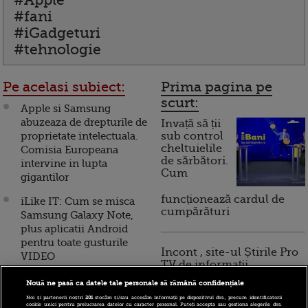
#Apple
#fani
#iGadgeturi
#tehnologie
Pe acelasi subiect:
Prima pagina pe
scurt:
Apple si Samsung
abuzeaza de drepturile de
Invață să ții
proprietate intelectuala.
sub control
cheltuielile
Comisia Europeana
de sărbători.
intervine in lupta
Cum
gigantilor
funcționează cardul de
iLike IT: Cum se misca
cumpărături
Samsung Galaxy Note,
plus aplicatii Android
pentru toate gusturile
Incont , site-ul Știrile Pro
VIDEO
TV de informații
economice și educație
Apple a castigat in fata
Nouă ne pasă ca datele tale personale să rămână confidențiale
financiară, a devenit iBani
Samsung. Vezi cum s-a
Noi și partenerii noștri
201
stocăm și/sau accesăm informații pe dispozitivul dvs., precum identificatorii
cookie unici pentru prelucrarea datelor cu caracter personal. Puteți accepta sau gestiona alegerile dvs.