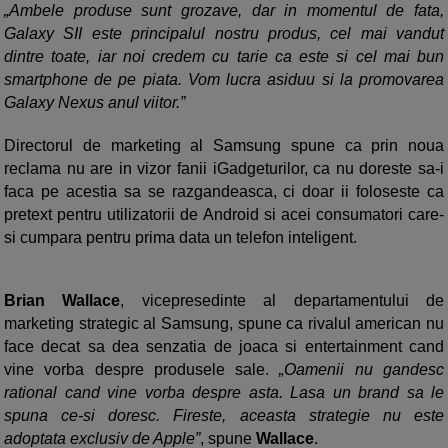
„Ambele produse sunt grozave, dar in momentul de fata,
Galaxy SII este principalul nostru produs, cel mai vandut
dintre toate, iar noi credem cu tarie ca este si cel mai bun
smartphone de pe piata. Vom lucra asiduu si la promovarea
Galaxy Nexus anul viitor.”
Directorul de marketing al Samsung spune ca prin noua
reclama nu are in vizor fanii iGadgeturilor, ca nu doreste sa-i
faca pe acestia sa se razgandeasca, ci doar ii foloseste ca
pretext pentru utilizatorii de Android si acei consumatori care-
si cumpara pentru prima data un telefon inteligent.
Brian Wallace
, vicepresedinte al departamentului de
marketing strategic al Samsung, spune ca rivalul american nu
face decat sa dea senzatia de joaca si entertainment cand
vine vorba despre produsele sale.
„Oamenii nu gandesc
rational cand vine vorba despre asta. Lasa un brand sa le
spuna ce-si doresc. Fireste, aceasta strategie nu este
adoptata exclusiv de Apple”
, spune
Wallace
.