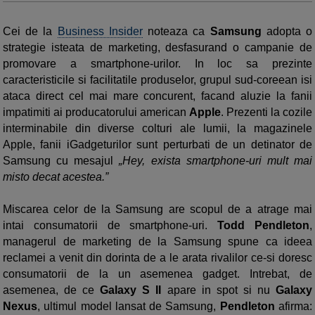
Cei de la
Business Insider
noteaza ca
Samsung
adopta o
strategie isteata de marketing, desfasurand o campanie de
promovare a smartphone-urilor. In loc sa prezinte
caracteristicile si facilitatile produselor, grupul sud-coreean isi
ataca direct cel mai mare concurent, facand aluzie la fanii
impatimiti ai producatorului american
Apple
. Prezenti la cozile
interminabile din diverse colturi ale lumii, la magazinele
Apple, fanii iGadgeturilor sunt perturbati de un detinator de
Samsung cu mesajul
„Hey, exista smartphone-uri mult mai
misto decat acestea.”
Miscarea celor de la Samsung are scopul de a atrage mai
intai consumatorii de smartphone-uri.
Todd Pendleton
,
managerul de marketing de la Samsung spune ca ideea
reclamei a venit din dorinta de a le arata rivalilor ce-si doresc
consumatorii de la un asemenea gadget. Intrebat, de
asemenea, de ce
Galaxy S II
apare in spot si nu
Galaxy
Nexus
, ultimul model lansat de Samsung,
Pendleton
afirma: