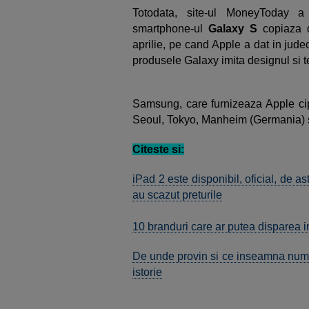
Totodata, site-ul MoneyToday a 
smartphone-ul
Galaxy S
copiaza 
aprilie, pe cand Apple a dat in jud
produsele Galaxy imita designul si te
Samsung, care furnizeaza Apple cip
Seoul, Tokyo, Manheim (Germania) s
Citeste si:
iPad 2 este disponibil, oficial, de 
au scazut preturile
10 branduri care ar putea disparea 
De unde provin si ce inseamna numel
istorie