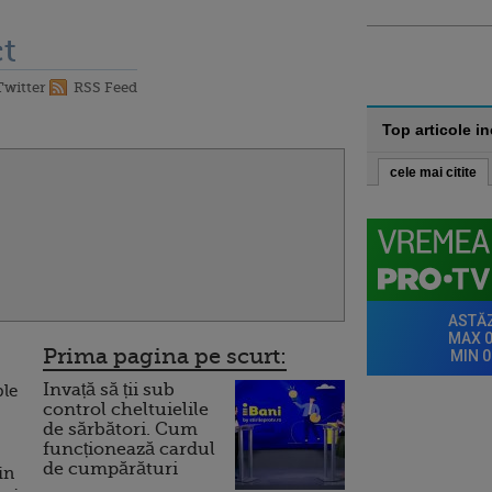
t
Twitter
RSS Feed
Top articole i
cele mai citite
Prima pagina pe scurt:
Invață să ții sub
ple
control cheltuielile
de sărbători. Cum
funcționează cardul
de cumpărături
in