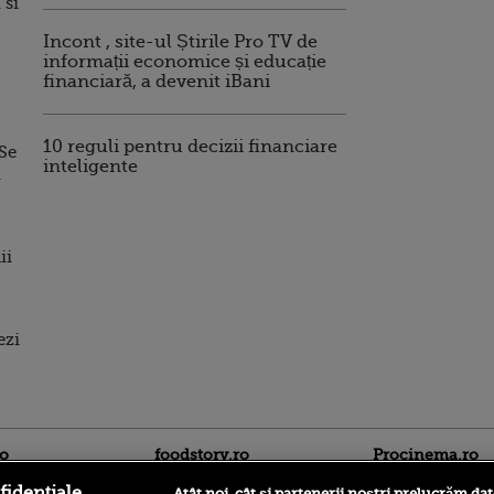
 si
Incont , site-ul Știrile Pro TV de
informații economice și educație
financiară, a devenit iBani
10 reguli pentru decizii financiare
Se
inteligente
i
ii
ezi
ro
foodstory.ro
Procinema.ro
fidențiale
Atât noi, cât și partenerii noștri prelucrăm dat