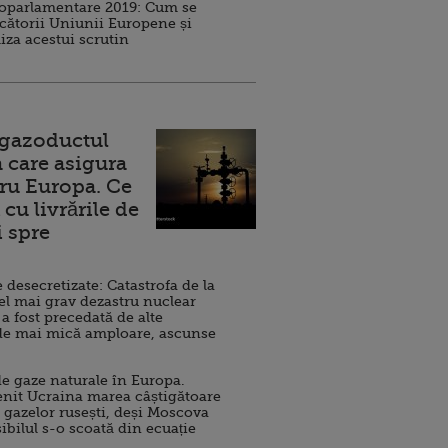
roparlamentare 2019: Cum se
cătorii Uniunii Europene și
iza acestui scrutin
 gazoductul
 care asigura
ru Europa. Ce
cu livrările de
i spre
esecretizate: Catastrofa de la
el mai grav dezastru nuclear
 a fost precedată de alte
de mai mică amploare, ascunse
e gaze naturale în Europa.
nit Ucraina marea câștigătoare
 gazelor rusești, deși Moscova
sibilul s-o scoată din ecuație