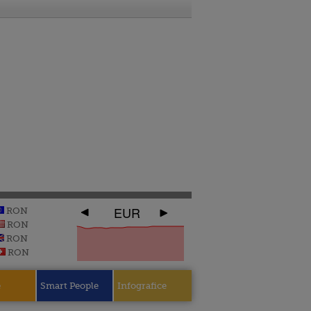
EUR
RON
RON
RON
RON
e
Smart People
Infografice