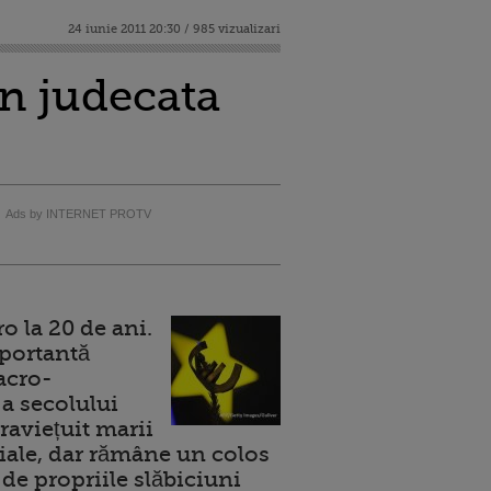
24 iunie 2011 20:30 / 985 vizualizari
in judecata
Ads by INTERNET PROTV
 la 20 de ani.
portantă
acro-
a secolului
raviețuit marii
ale, dar rămâne un colos
de propriile slăbiciuni