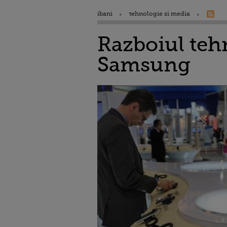
ibani
tehnologie si media
Razboiul tehn
Samsung