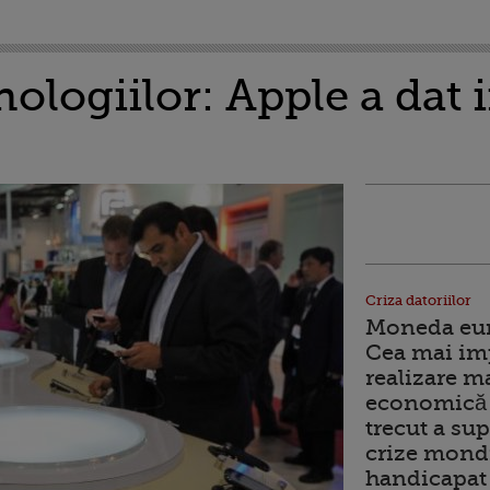
ologiilor: Apple a dat 
Criza datoriilor
Moneda euro
Cea mai im
realizare m
economică 
trecut a sup
crize mondi
handicapat 