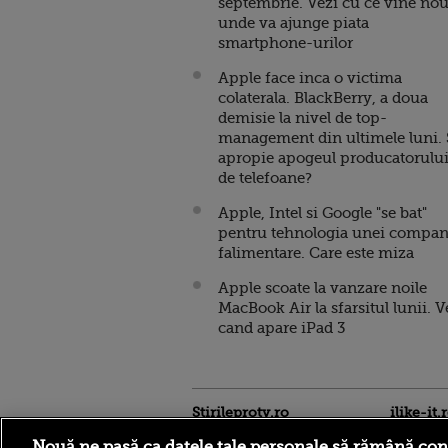
septembrie. Vezi cu ce vine nou
unde va ajunge piata
smartphone-urilor
Apple face inca o victima
colaterala. BlackBerry, a doua
demisie la nivel de top-
management din ultimele luni. 
apropie apogeul producatorulu
de telefoane?
Apple, Intel si Google "se bat"
pentru tehnologia unei compan
falimentare. Care este miza
Apple scoate la vanzare noile
MacBook Air la sfarsitul lunii. V
cand apare iPad 3
Stirileprotv.ro
ilike-it.
Nouă ne pasă ca datele tale personale să rămână con