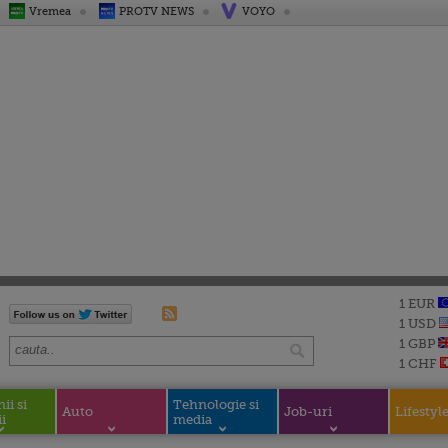
Vremea
PROTV NEWS
VOYO
1 EUR
1 USD
1 GBP
1 CHF
i si
Tehnologie si
Auto
Job-uri
Lifestyl
i
media