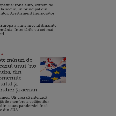
repetiție: zona euro, extrem de
 la șocuri, în principal din
iilor. Avertisment îngrijorător
Europa a atins nivelul dinainte
omânia, între țările cu cei mai
eri
na
ște măsuri de
 cazul unui ”no
ndra, din
Domeniile
uitul şi
rutier şi aerian
imes: UE vrea să interzică
 țările membre a cetăţenilor
 din cauza pandemiei încă
ve din SUA