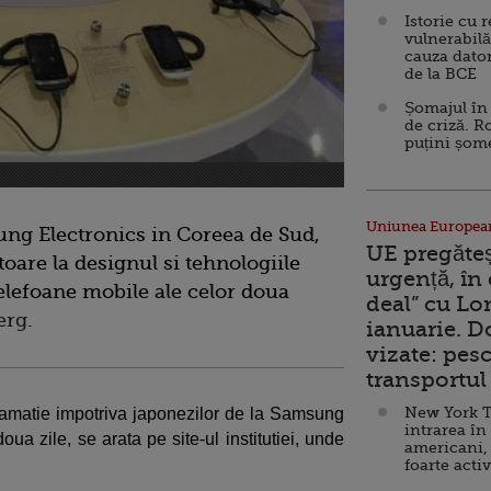
Istorie cu 
vulnerabilă
cauza dator
de la BCE
Șomajul în 
de criză. R
puțini șom
Uniunea Europea
ung Electronics in Coreea de Sud,
UE pregăte
toare la designul si tehnologiile
urgență, în
telefoane mobile ale celor doua
deal” cu Lo
erg
.
ianuarie. 
vizate: pesc
transportul 
New York T
amatie impotriva japonezilor de la Samsung
intrarea în
oua zile, se arata pe site-ul institutiei, unde
americani,
foarte acti