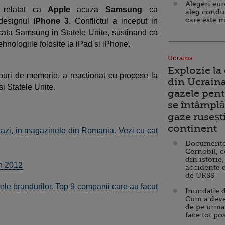
Alegeri eu
relatat ca
Apple
acuza
Samsung
ca
aleg condu
care este m
designul
iPhone 3
. Conflictul a inceput in
ecata Samsung in Statele Unite, sustinand ca
hnologiile folosite la iPad si iPhone.
Ucraina
Explozie la
uri de memorie, a reactionat cu procese la
din Ucraina
i Statele Unite.
gazele pent
se întâmplă 
gaze ruseșt
continent
astazi, in magazinele din Romania. Vezi cu cat
Documente d
Cernobîl, c
din istorie,
in 2012
accidente 
de URSS
e brandurilor. Top 9 companii care au facut
Inundație d
Cum a deve
de pe urma
face tot po