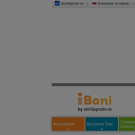
stirileprotv.ro
Romania, te iubesc
Compani
Actualitate
inContul Tau
industri