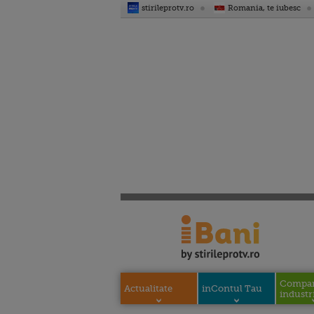
stirileprotv.ro
Romania, te iubesc
Compani
Actualitate
inContul Tau
industri