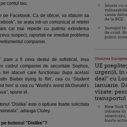
pe contul tau.
Istorie cu 
vulnerabilă
cauza dator
’ de pe Facebook. Ca de obicei, va sfatuim sa
de la BCE
ebook", se arata intr-un comunicat al retelei
Șomajul în 
pam cat mai repede cu putinta extinderea
de criză. R
ceva suspect, raportati-ne imediat problema
puțini șom
 avertismentul companiei.
Uniunea Europea
 pare a fi ceva destul de sofisticat, insa
UE pregăte
in cadrul companiei de securitate Sophos,
urgență, în
 trei atacuri care functionau dupa acelasi
deal” cu Lo
stin Bieber trying to flirt’, cea cu ‘Student
ianuarie. 
led him’ si cea cu ‘World's worst McDonald's
vizate: pesc
nua", spune el.
transportul 
onul ‘Dislike’ este o optiune foarte solicitata
New York T
a momeala", adauga Cluley.
intrarea în
americani,
foarte acti
 pe butonul "Dislike"?