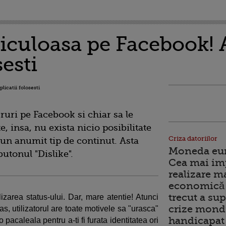
iculoasa pe Facebook! A
sesti
ruri pe Facebook si chiar sa le
, insa, nu exista nicio posibilitate
Criza datoriilor
e un anumit tip de continut. Asta
Moneda euro
butonul "Dislike".
Cea mai im
realizare m
economică 
trecut a sup
izarea status-ului. Dar, mare atentie! Atunci
crize mondi
s, utilizatorul are toate motivele sa "urasca"
handicapat 
pacaleala pentru a-ti fi furata identitatea ori