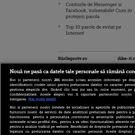
Conturile de Messenger si
Facebook, vulnerabile! Cum iti
protejezi parola
Top 10 parole de evitat pe
Internet!
Stirileprotv.ro
ilike-it.
Nouă ne pasă ca datele tale personale să rămână con
Noi și partenerii noștri
201
stocăm și/sau accesăm informații pe disp
identificatorii cookie unici pentru prelucrarea datelor cu caracter person
gestiona alegerile dvs. făcând clic mai jos sau în orice moment, pe 
confidențialitate. Aceste alegeri vor fi raportate partenerilor noștr
navigarea.
Mai multe detalii
Noi si partenerii nostri (retelele de socializare si agentiile de publicita
Care este mâncarea
furnizorii nostri de servicii de date analitice) prelucram date pentru a p
preferată a lui Florin
functioneze, pentru a personaliza continutul si anunturile publicitare
Dumitrescu. Juratul
interesele si/sau profilul dvs., pentru a va oferi functionalitati aferente ret
MastrerChef a vorbit despre
pentru a analiza traficul pe website. Beneficiati de drepturile prevazute de
începuturile în bucătărie
legatura cu prelucrarea datelor cu caracter personal. Aceste drepturi 