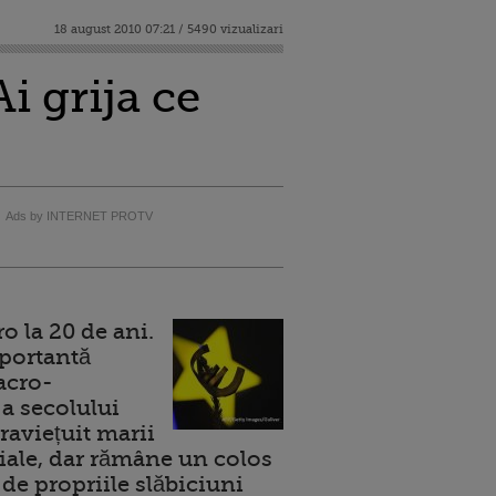
18 august 2010 07:21 / 5490 vizualizari
i grija ce
Ads by INTERNET PROTV
 la 20 de ani.
portantă
acro-
a secolului
raviețuit marii
ale, dar rămâne un colos
de propriile slăbiciuni