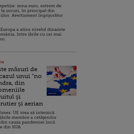
repetiție: zona euro, extrem de
 la șocuri, în principal din
iilor. Avertisment îngrijorător
Europa a atins nivelul dinainte
omânia, între țările cu cei mai
eri
na
ște măsuri de
 cazul unui ”no
ndra, din
Domeniile
uitul şi
rutier şi aerian
imes: UE vrea să interzică
 țările membre a cetăţenilor
 din cauza pandemiei încă
ve din SUA