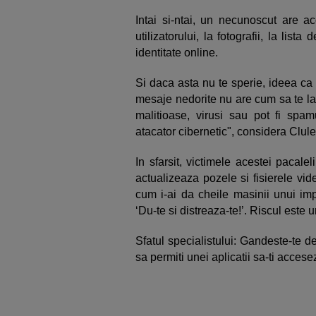
Intai si-ntai, un necunoscut are 
utilizatorului, la fotografii, la lista
identitate online.
Si daca asta nu te sperie, ideea ca o
mesaje nedorite nu are cum sa te lase
malitioase, virusi sau pot fi spam
atacator cibernetic", considera Clule
In sfarsit, victimele acestei pacale
actualizeaza pozele si fisierele vid
cum i-ai da cheile masinii unui imp
‘Du-te si distreaza-te!’. Riscul este u
Sfatul specialistului: Gandeste-te d
sa permiti unei aplicatii sa-ti acces