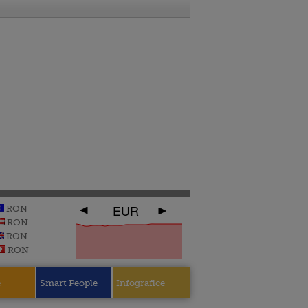
EUR
RON
RON
RON
RON
e
Smart People
Infografice