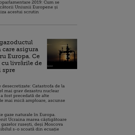
roparlamentare 2019: Cum se
cătorii Uniunii Europene și
iza acestui scrutin
 gazoductul
 care asigura
ru Europa. Ce
cu livrările de
i spre
esecretizate: Catastrofa de la
el mai grav dezastru nuclear
 a fost precedată de alte
de mai mică amploare, ascunse
e gaze naturale în Europa.
nit Ucraina marea câștigătoare
 gazelor rusești, deși Moscova
sibilul s-o scoată din ecuație