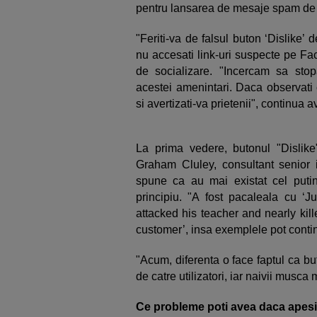
pentru lansarea de mesaje spam de 
"Feriti-va de falsul buton ‘Dislike
nu accesati link-uri suspecte pe Fac
de socializare. "Incercam sa sto
acestei amenintari. Daca observati 
si avertizati-va prietenii", continua
La prima vedere, butonul "Dislike"
Graham Cluley, consultant senior 
spune ca au mai existat cel putin
principiu. "A fost pacaleala cu ‘Ju
attacked his teacher and nearly kil
customer’, insa exemplele pot conti
"Acum, diferenta o face faptul ca but
de catre utilizatori, iar naivii musc
Ce probleme poti avea daca apesi