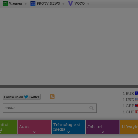
Vremea
PROTV NEWS
VOYO
1 EUR
1 USD
1 GBP
1 CHF
i si
Tehnologie si
Auto
Job-uri
Lifestyl
i
media