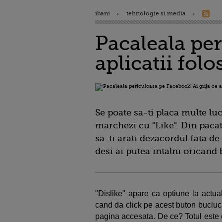
ibani
tehnologie si media
Pacaleala per
aplicatii folo
Se poate sa-ti placa multe luc
marchezi cu "Like". Din pacate
sa-ti arati dezacordul fata d
desi ai putea intalni oricand 
"Dislike" apare ca optiune la actual
cand da click pe acest buton bucluca
pagina accesata. De ce? Totul este o 