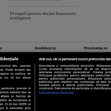
10 reguli pentru decizii financiare
inteligente
ro
foodstory.ro
Procinema.ro
fidențiale
Atât noi, cât și partenerii noștri prelucrăm dat
ozitivul dvs., precum
Dezvoltarea și îmbunătățirea serviciilor. Măsurarea
și/sau accesarea informațiilor de pe un dispoziti
al. Puteți accepta sau
selectarea conținutului personalizat. Crearea prof
pagina cu politica de
Utilizarea profilurilor pentru selectarea publicității
i și nu vă vor afecta
pentru publicitate personalizată. Măsurarea perfo
publicului prin statistici sau combinații de date di
(P) Descoperă Lumea
limitate pentru a selecta publicitatea. Utilizarea
Banditul zburător,
Evenimentelor din România
conținutul. Date precise de geolocație și identificarea
te partenere, precum si
prolific spărgător
cu Transilvania Events!
ermite website-ului sa
din Canada
Listă parteneri (furnizori)
 afisate in functie de
(P) Raku, gaming intens și o
Nikolaj Coster-Wa
elelor de socializare si
pauză binemeritată cu...
Urzeala Tronurilor
pizza Guseppe
 art. 15-22 din GDPR in
Annabelle Wallis,
pot fi exercitate prin
lui Sebastian Stan,
(P) Poți folosi bonurile de