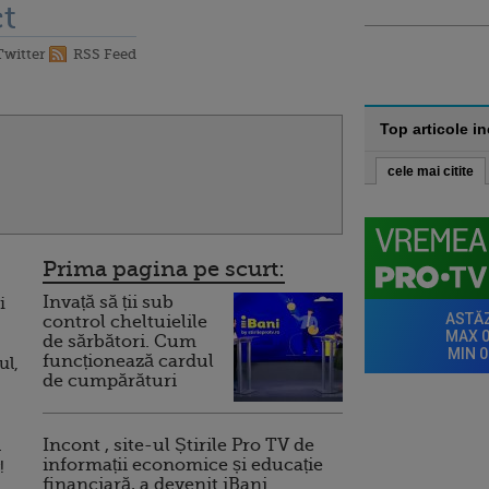
t
Twitter
RSS Feed
Top articole i
cele mai citite
Prima pagina pe scurt:
Invață să ții sub
i
control cheltuielile
de sărbători. Cum
funcționează cardul
ul,
de cumpărături
a
Incont , site-ul Știrile Pro TV de
informații economice și educație
!
financiară, a devenit iBani