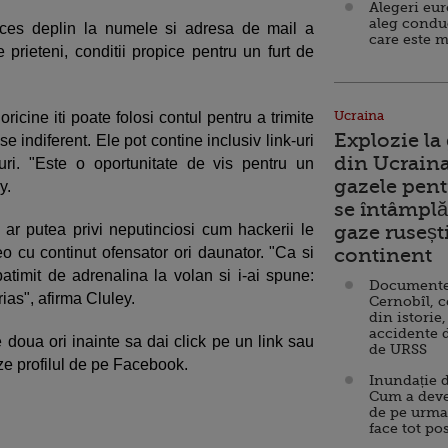
Alegeri eu
aleg condu
acces deplin la numele si adresa de mail a
care este m
 de prieteni, conditii propice pentru un furt de
Ucraina
ricine iti poate folosi contul pentru a trimite
Explozie la
 indiferent. Ele pot contine inclusiv link-uri
din Ucraina
uri. "Este o oportunitate de vis pentru un
gazele pent
y.
se întâmplă 
li ar putea privi neputinciosi cum hackerii le
gaze ruseșt
eo cu continut ofensator ori daunator. "Ca si
continent
atimit de adrenalina la volan si i-ai spune:
Documente d
rias", afirma Cluley.
Cernobîl, c
din istorie,
accidente 
e doua ori inainte sa dai click pe un link sau
de URSS
eze profilul de pe Facebook.
Inundație d
Cum a deve
de pe urma
face tot po