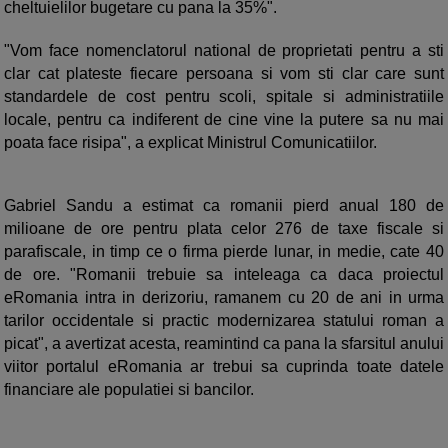
cheltuielilor bugetare cu pana la 35%".
"Vom face nomenclatorul national de proprietati pentru a sti
clar cat plateste fiecare persoana si vom sti clar care sunt
standardele de cost pentru scoli, spitale si administratiile
locale, pentru ca indiferent de cine vine la putere sa nu mai
poata face risipa", a explicat Ministrul Comunicatiilor.
Gabriel Sandu a estimat ca romanii pierd anual 180 de
milioane de ore pentru plata celor 276 de taxe fiscale si
parafiscale, in timp ce o firma pierde lunar, in medie, cate 40
de ore. "Romanii trebuie sa inteleaga ca daca proiectul
eRomania intra in derizoriu, ramanem cu 20 de ani in urma
tarilor occidentale si practic modernizarea statului roman a
picat", a avertizat acesta, reamintind ca pana la sfarsitul anului
viitor portalul eRomania ar trebui sa cuprinda toate datele
financiare ale populatiei si bancilor.