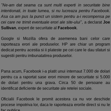
"Ne-am dat seama ca sunt multi experti in securitate bine
intentionati, in toate lumea, si nu lucreaza pentru Facebook.
Asa ca am pus la punct un sistem pentru a-i recompensa pe
cei care ne trimit eventuale erori ale site-ului"
, a declarat
Joe
Sullivan
, expert de securitate al
Facebook
.
Google si Mozilla ofera de asemenea bani celor care
raporteaza erori ale produselor. HP are chiar un program
dedicat pentru acestia si ii plateste pe cei care le dau sfaturi si
sugestii pentru imbunatatirea produselor.
Pana acum, Facebook i-a platit unui internaut 7.000 de dolari
pentru ca a raportat sase erori minore de securitate si 5.000
de dolari pentru una grava. Circa 50 de persoane au
identificat deficiente de securitate ale retelei sociale.
Oficialii Facebook le promit acestora ca nu vor deschide
procese impotriva lor, daca le raporteaza erorile direct si nu le
fac publice.