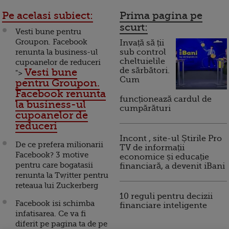
Pe acelasi subiect:
Prima pagina pe
scurt:
Vesti bune pentru
Groupon. Facebook
Invață să ții
renunta la business-ul
sub control
cheltuielile
cupoanelor de reduceri
de sărbători.
Vesti bune
">
Cum
pentru Groupon.
Facebook renunta
funcționează cardul de
la business-ul
cumpărături
cupoanelor de
reduceri
Incont , site-ul Știrile Pro
De ce prefera milionarii
TV de informații
Facebook? 3 motive
economice și educație
pentru care bogatasii
financiară, a devenit iBani
renunta la Twitter pentru
reteaua lui Zuckerberg
10 reguli pentru decizii
Facebook isi schimba
financiare inteligente
infatisarea. Ce va fi
diferit pe pagina ta de pe