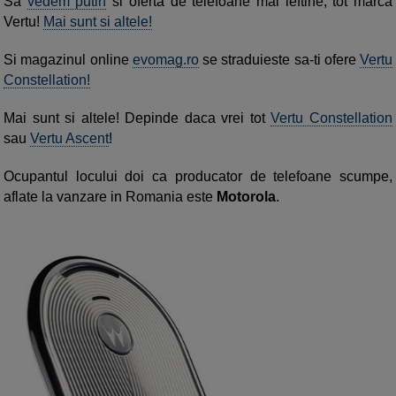
Sa
vedem putin
si oferta de telefoane mai ieftine, tot marca
Vertu!
Mai sunt si altele!
Si magazinul online
evomag.ro
se straduieste sa-ti ofere
Vertu
Constellation!
Mai sunt si altele! Depinde daca vrei tot
Vertu Constellation
sau
Vertu Ascent
!
Ocupantul locului doi ca producator de telefoane scumpe,
aflate la vanzare in Romania este
Motorola
.