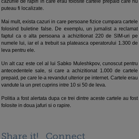
cazurile de rapiri in care erau folosite cartele prepaid care nu
puteau fi localizate.
Mai mult, exista cazuri in care persoane fizice cumpara cartele
folosind buletine false. De exemplu, un jurnalist a reclamat
faptul ca o alta persoana a achizitionat 220 de SIM-uri pe
numele lui, iar el a trebuit sa plateasca operatorului 1.300 de
leva pentru ele.
Un alt caz este cel al lui Sabko Muleshkpov, cunoscut pentru
antecedentele sale, si care a achizitionat 1.000 de cartele
prepaid, pe care le-a revandut ulterior pe internet. Cartele erau
vandute la un pret cuprins intre 10 si 50 de leva.
Politia a fost alertata dupa ce trei dintre aceste cartele au fost
folosite in doua jafuri si o rapire.
Share it!
Connect