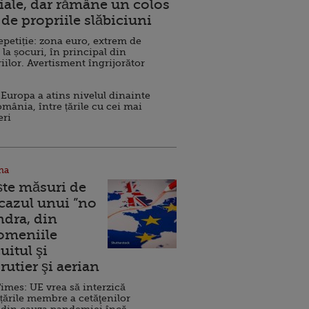
ale, dar rămâne un colos
de propriile slăbiciuni
repetiție: zona euro, extrem de
 la șocuri, în principal din
iilor. Avertisment îngrijorător
Europa a atins nivelul dinainte
omânia, între țările cu cei mai
eri
na
ște măsuri de
 cazul unui ”no
ndra, din
Domeniile
uitul şi
rutier şi aerian
imes: UE vrea să interzică
 țările membre a cetăţenilor