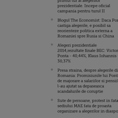
primul tur al alegerilor
prezidentiale. Incepe oficial
campania pentru turul II
Blogul The Economist: Daca Po
castiga alegerile, e posibil sa
reorienteze politica externa a
Romaniei spre Rusia si China
Alegeri prezidentiale
2014,rezultate finale BEC: Victor
Ponta - 40,44%, Klaus Iohannis 
30,37%
Presa straina, despre alegerile d
Romania: Promisiunile lui Pont
de majorare a salariilor si pensii
l-au ajutat sa depaseasca
scandalurile de coruptie
Sute de persoane, protest in fat
sediului MAE fata de proasta
organizare a alegerilor in diasp