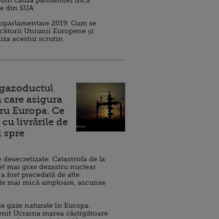
 din cauza pandemiei încă
ve din SUA
roparlamentare 2019: Cum se
cătorii Uniunii Europene și
iza acestui scrutin
 gazoductul
 care asigura
ru Europa. Ce
cu livrările de
i spre
esecretizate: Catastrofa de la
el mai grav dezastru nuclear
 a fost precedată de alte
de mai mică amploare, ascunse
e gaze naturale în Europa.
nit Ucraina marea câștigătoare