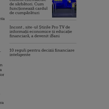
de sărbători. Cum
funcționează cardul
de cumpărături
nta
Incont , site-ul Știrile Pro TV de
informații economice și educație
financiară, a devenit iBani
10 reguli pentru decizii financiare
-
inteligente
in
a
lor
a
ora