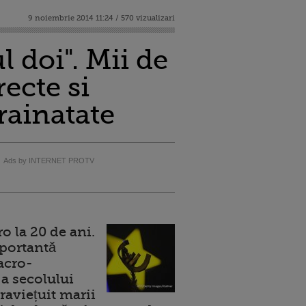
9 noiembrie 2014 11:24 / 570 vizualizari
 doi". Mii de
ecte si
rainatate
Ads by INTERNET PROTV
 la 20 de ani.
portantă
acro-
a secolului
raviețuit marii