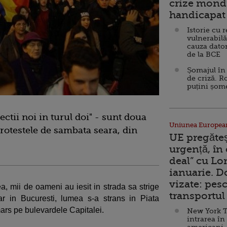
crize mondi
handicapat 
Istorie cu 
vulnerabilă
cauza dator
de la BCE
Șomajul în 
de criză. R
puțini șom
ctii noi in turul doi" - sunt doua
Uniunea Europea
protestele de sambata seara, din
UE pregăte
urgență, în
deal” cu Lo
ianuarie. 
vizate: pesc
a, mii de oameni au iesit in strada sa strige
transportul 
Iar in Bucuresti, lumea s-a strans in Piata
mars pe bulevardele Capitalei.
New York T
intrarea în