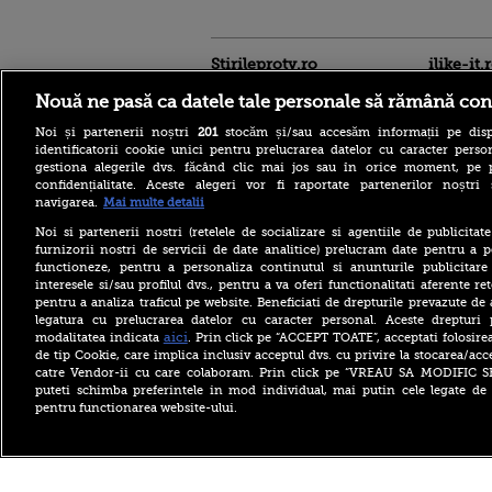
Stirileprotv.ro
ilike-it.
Nouă ne pasă ca datele tale personale să rămână con
Noi și partenerii noștri
201
stocăm și/sau accesăm informații pe disp
identificatorii cookie unici pentru prelucrarea datelor cu caracter person
gestiona alegerile dvs. făcând clic mai jos sau în orice moment, pe 
confidențialitate. Aceste alegeri vor fi raportate partenerilor noștr
navigarea.
Mai multe detalii
Italienii, cehii și croații
agonizează la peste 40 de
Noi si partenerii nostri (retelele de socializare si agentiile de publicita
grade Celsius. În Slovacia,
furnizorii nostri de servicii de date analitice) prelucram date pentru a p
debitul Dunării are cel mai
functioneze, pentru a personaliza continutul si anunturile publicitare
scăzut nivel
interesele si/sau profilul dvs., pentru a va oferi functionalitati aferente ret
pentru a analiza traficul pe website. Beneficiati de drepturile prevazute de
Vremea severă a lovit după
caniculă și secetă. Doi
legatura cu prelucrarea datelor cu caracter personal. Aceste drepturi 
bărbați au fost loviți de
aici
modalitatea indicata
. Prin click pe “ACCEPT TOATE”, acceptati folosire
trăsnet în timp ce se
de tip Cookie, care implica inclusiv acceptul dvs. cu privire la stocarea/acc
răcoreau în Mureș
catre Vendor-ii cu care colaboram. Prin click pe “VREAU SA MODIFIC 
puteti schimba preferintele in mod individual, mai putin cele legate de 
Crater uriaș pe un bulevard
pentru functionarea website-ului.
din București. Carosabilul s-
a surpat, traficul a fost
restricționat. FOTO
Copyright ©