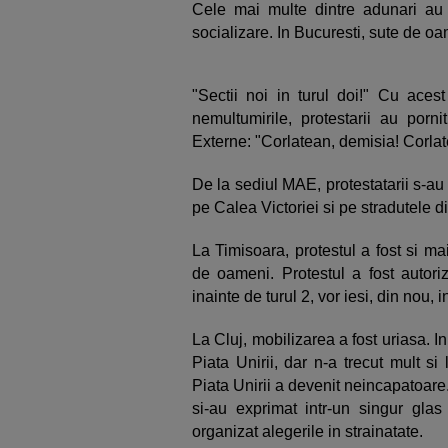
Cele mai multe dintre adunari au 
socializare. In Bucuresti, sute de oa
"Sectii noi in turul doi!" Cu acest
nemultumirile, protestarii au porni
Externe: "Corlatean, demisia! Corlat
De la sediul MAE, protestatarii s-au i
pe Calea Victoriei si pe stradutele d
La Timisoara, protestul a fost si ma
de oameni. Protestul a fost autoriz
inainte de turul 2, vor iesi, din nou, i
La Cluj, mobilizarea a fost uriasa. In
Piata Unirii, dar n-a trecut mult si
Piata Unirii a devenit neincapatoare.
si-au exprimat intr-un singur gla
organizat alegerile in strainatate.