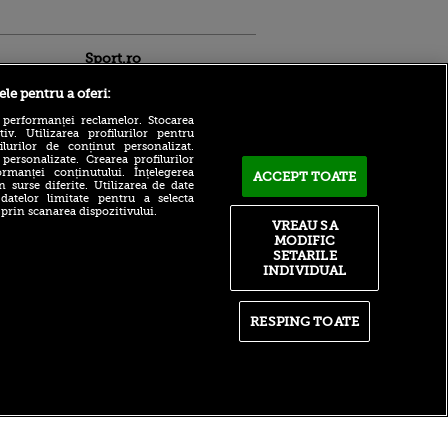
Sport.ro
ele pentru a oferi:
 performanței reclamelor. Stocarea
v. Utilizarea profilurilor pentru
ilurilor de conținut personalizat.
 personalizate. Crearea profilurilor
rmanței conținutului. Înțelegerea
ACCEPT TOATE
n surse diferite. Utilizarea de date
 datelor limitate pentru a selecta
ntru
 prin scanarea dispozitivului.
ACUM: KuPS - Universitatea
ita lui,
VREAU SA
Craiova 1-1, pe Sport.ro.
t tată!
MODIFIC
Gazdele egalează!
SETARILE
, Adela
INDIVIDUAL
CFR Cluj - Tromso, ACUM
rol
în Conference League!
V
Ardelenii primesc gol încă
din minutul 5
pă o
RESPING TOATE
n film, Sir
Dinamo și-a prezentat
se
loturile celor două echipe
n muzică
calificate direct în grupele
Champions League!
itate
|
RSS