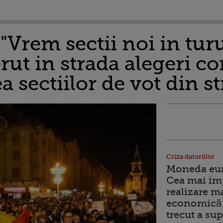
Vrem sectii noi in turul
ut in strada alegeri cor
 sectiilor de vot din st
Criza datoriilor
Moneda euro
Cea mai im
realizare m
economică 
trecut a sup