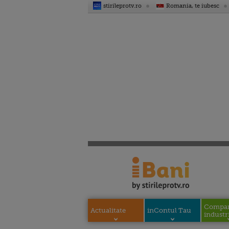
stirileprotv.ro
Romania, te iubesc
Compani
Actualitate
inContul Tau
industri