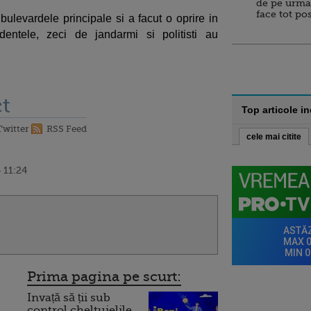
de pe urma
face tot po
bulevardele principale si a facut o oprire in
identele, zeci de jandarmi si politisti au
t
Top articole i
Twitter
RSS Feed
cele mai citite
 11:24
Prima pagina pe scurt:
Invață să ții sub
control cheltuielile