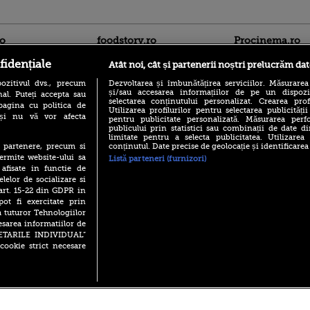
ro
foodstory.ro
Procinema.ro
fidențiale
Atât noi, cât și partenerii noștri prelucrăm dat
ozitivul dvs., precum
Dezvoltarea și îmbunătățirea serviciilor. Măsurarea
și/sau accesarea informațiilor de pe un dispoziti
al. Puteți accepta sau
selectarea conținutului personalizat. Crearea prof
pagina cu politica de
Utilizarea profilurilor pentru selectarea publicității
i și nu vă vor afecta
pentru publicitate personalizată. Măsurarea perfo
publicului prin statistici sau combinații de date di
limitate pentru a selecta publicitatea. Utilizarea
(P) Descoperă Lumea
Emoții intense pe
conținutul. Date precise de geolocație și identificarea
te partenere, precum si
Evenimentelor din România
Sebastian Stan! Iub
ermite website-ului sa
Listă parteneri (furnizori)
cu Transilvania Events!
Annabelle, l-a făcu
 afisate in functie de
(P) Raku, gaming intens și o
elelor de socializare si
Din 14 septembrie
pauză binemeritată cu...
 art. 15-22 din GDPR in
Popescu revine în 
pizza Guseppe
principal la Pro T
pot fi exercitate prin
a tuturor Tehnologiilor
(P) Poți folosi bonurile de
La 88 de ani și du
masă pentru a comanda
esarea informatiilor de
carieră fabuloasă î
mâncare acasă? Lista
SETARILE INDIVIDUAL”
Anthony Hopkins 
aplicațiilor care le acceptă
cookie strict necesare
lansează oficial î
 2026 PRO TV S.R.L |
Politica de Cookie
|
Politica Confidential