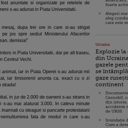
americani,
fost anuntate si organizate pe retelele de
foarte acti
meni s-au adunat in Piata Universitatii.
Alegeri eu
aleg condu
care este m
 mesaj, dupa trei ore in care si-au strigat
t pe jos spre sediul Ministerului Afacerilor
ean, demisia!"
Ucraina
Explozie la
ntors in Piata Universitatii, dar pe alt traseu,
din Ucraina
in Centrul Vechi.
gazele pent
se întâmplă 
i animat, iar in Piata Operei s-au adunat mii
gaze ruseșt
at, iar timisorenii anunta ca, exact cu o zi
continent
n strada!
Documente d
itial, in jur de 2.000 de oameni s-au strans in
Cernobîl, c
din istorie,
 li s-au mai alaturat 3.000. In cateva minute
accidente 
 Inarmati cu steaguri si pancarte protestatarii
de URSS
s nemultumirea fata de modul in care s-au
Inundație d
Cum a deve