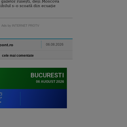
 gazelor rusești, deși Moscova
sibilul s-o scoată din ecuație
Ads by INTERNET PROTV
ncont.ro
06.08.2026
cele mai comentate