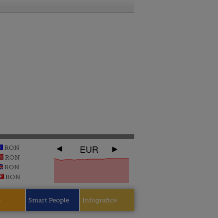
EUR
RON
RON
RON
RON
e
Smart People
Infografice