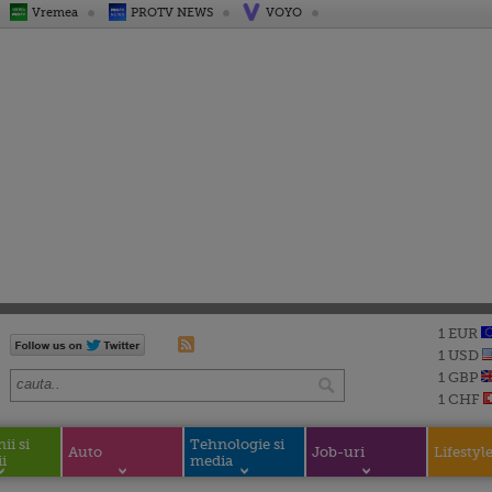
Vremea
PROTV NEWS
VOYO
1 EUR
1 USD
1 GBP
1 CHF
i si
Tehnologie si
Auto
Job-uri
Lifestyl
i
media