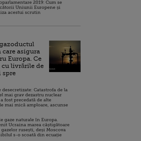
roparlamentare 2019: Cum se
cătorii Uniunii Europene și
iza acestui scrutin
 gazoductul
 care asigura
ru Europa. Ce
cu livrările de
i spre
esecretizate: Catastrofa de la
el mai grav dezastru nuclear
 a fost precedată de alte
de mai mică amploare, ascunse
e gaze naturale în Europa.
nit Ucraina marea câștigătoare
 gazelor rusești, deși Moscova
sibilul s-o scoată din ecuație