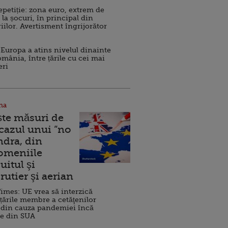
repetiție: zona euro, extrem de
 la șocuri, în principal din
iilor. Avertisment îngrijorător
Europa a atins nivelul dinainte
omânia, între țările cu cei mai
eri
na
ște măsuri de
 cazul unui ”no
ndra, din
Domeniile
uitul şi
rutier şi aerian
imes: UE vrea să interzică
 țările membre a cetăţenilor
 din cauza pandemiei încă
ve din SUA