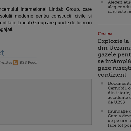
Alegeri eu
aleg condu
ernului international Lindab Group, care
care este m
lutii moderne pentru constructii civile si
entilatii. Lindab Group are puncte de lucru in
gajati.
Ucraina
Explozie la
din Ucraina
t
gazele pent
se întâmplă 
Twitter
RSS Feed
gaze ruseșt
continent
Documente d
Cernobîl, c
din istorie,
accidente 
de URSS
Inundație d
Cum a deve
de pe urma
face tot po