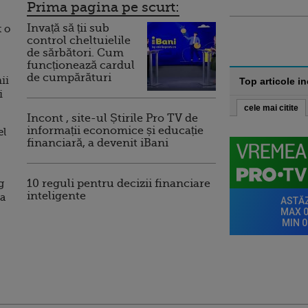
Prima pagina pe scurt:
Invață să ții sub
t o
control cheltuielile
de sărbători. Cum
funcționează cardul
de cumpărături
ii
Top articole i
i
cele mai citite
Incont , site-ul Știrile Pro TV de
informații economice și educație
el
financiară, a devenit iBani
g
10 reguli pentru decizii financiare
inteligente
la