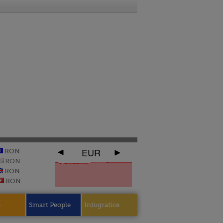
EUR
RON
RON
RON
RON
e
Smart People
Infografice