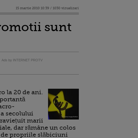
15 martie 2010 10:39 / 1030 vizualizari
romotii sunt
Ads by INTERNET PROTV
 la 20 de ani.
portantă
acro-
a secolului
raviețuit marii
ale, dar rămâne un colos
de propriile slăbiciuni