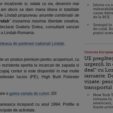
e incalzeste si, odata cu ea, devenim mai
Istorie cu 
vulnerabilă
, am decis sa dam mana libera in totalitate
cauza dator
ile Lindab propuneau anumite combinatii de
de la BCE
indab
” inseamna maxima libertate creativa,
Șomajul în 
eclarat Gratiela Dolea, consultant vanzari
de criză. R
le a Lindab Romania.
puțini șom
reteaua de parteneri nationali Lindab
.
Uniunea Europea
UE pregăte
te un produs premium pentru acoperisuri, cu
urgență, în
 rezistenta sporita la incarcari de zapada si
deal” cu Lo
upaj contur si este disponibil in mai multe
ianuarie. 
poliester lucios (PE), High Built Poliester
vizate: pesc
transportul 
 are o
gama variata de culori
: 20!
New York T
intrarea în
americani,
aneasca incepand cu anul 1994. Profile si
foarte acti
cipale de activitate.