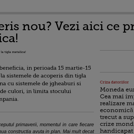
ris nou? Vezi aici ce p
ica!
beneficia, in perioada 15 martie-15
la sistemele de acoperis din tigla
Criza datoriilor
a cu sistemele de jgheaburi si
Moneda euro
e culori, in limita stocului
Cea mai im
ompania.
realizare m
economică 
trecut a sup
crize mondi
eputul primaverii, momentul in care fiecare
handicapat 
nua constructia avuta in plan. Mai mult decat