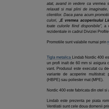
atat, avand in vedere ca vremea s
relaxati si mai plini de imaginatie
clientilor. Daca pana acum promoti
culori, „
E vremea acoperisului L
toate culorile fiind disponibile”,
a d
rezidentiale in cadrul Diviziei Profi
Promotiile sunt valabile numai prin
Tigla metalica
Lindab Nordic 400 es
un profi inalt de 60 mm si asigura o
vant. Produsul este executat cu dec
variante de acoperire multistrat: 
(HBPE) sau poliester mat (MPE).
Nordic 400 este fabricata din otel si
Lindab este prezenta pe piata rom
Ventilatii sunt cele doua domenii prin