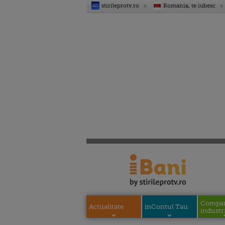
stirileprotv.ro
Romania, te iubesc
Compani
Actualitate
inContul Tau
industri