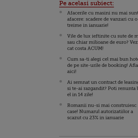
Pe acelasi subiect:
Afacerile cu masini nu mai sun
afacere: scadere de vanzari cu o
treime in ianuarie!
Vile de lux ieftinite cu sute de m
sau chiar milioane de euro? Vez
cat costa ACUM!
Cum sa-ti alegi cel mai bun hot
de pe site-urile de booking! Afla
aici!
Ai semnat un contract de leasin
si te-ai razgandit? Poti renunta 
el in 14 zile!
Romanii nu-si mai construiesc
case! Numarul autorizatiilor a
scazut cu 23% in ianuarie