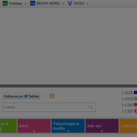
Vremea
PROTV NEWS
VOYO
1 EUR
1 USD
1 GBP
1 CHF
i si
Tehnologie si
Auto
Job-uri
Lifestyl
i
media