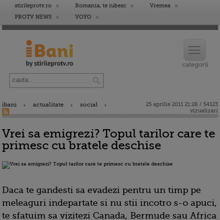
stirileprotv.ro
Romania, te iubesc
Vremea
PROTV NEWS
VOYO
ibani
actualitate
social
25 aprilie 2011 21:28 / 54123
vizualizari
Vrei sa emigrezi? Topul tarilor care te
primesc cu bratele deschise
Daca te gandesti sa evadezi pentru un timp pe
meleaguri indepartate si nu stii incotro s-o apuci,
te sfatuim sa vizitezi Canada, Bermude sau Africa