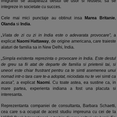
imigrantii se adapteaza destul de usor si reusesc sa se
integreze in societate cu succes.
Cele mai mici punctaje au obtinut insa
Marea Britanie
,
Olanda
si
India
.
„Viata de zi cu zi in India este o adevarata provocare”,
a
explicat
Naomi Hattaway
, de origine americana, care traieste
alaturi de familia sa in New Delhi, India.
„Simpla existenta reprezinta o provocare in India. Este destul
de greu sa fii atat de departe de familia si prietenii tai, si
uneori este chiar frustrant pentru ca te simti asemenea unui
nomad intr-o tara care te-a adoptat, niciodata nu te vei simti ca
acasa”,
a explicat
Naomi
. Cu toate astea, ea sustine ca, in
mare partea, experienta indiana a fost una placuta si
interesanta.
Reprezentanta companiei de consultanta, Barbara Schaetti,
cea care s-a ocupat de acest studiu impreuna cu cei de la