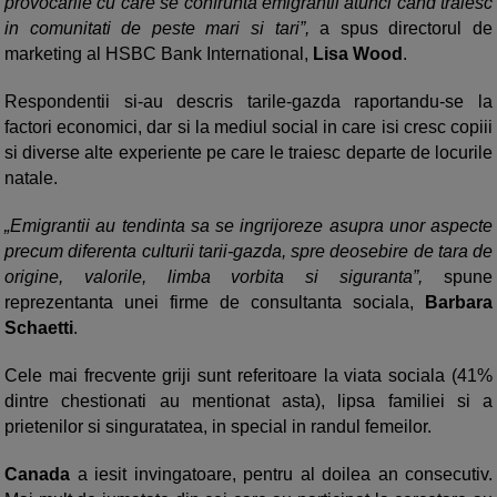
provocarile cu care se confrunta emigrantii atunci cand traiesc
in comunitati de peste mari si tari”,
a spus directorul de
marketing al HSBC Bank International,
Lisa Wood
.
Respondentii si-au descris tarile-gazda raportandu-se la
factori economici, dar si la mediul social in care isi cresc copiii
si diverse alte experiente pe care le traiesc departe de locurile
natale.
„Emigrantii au tendinta sa se ingrijoreze asupra unor aspecte
precum diferenta culturii tarii-gazda, spre deosebire de tara de
origine, valorile, limba vorbita si siguranta”,
spune
reprezentanta unei firme de consultanta sociala,
Barbara
Schaetti
.
Cele mai frecvente griji sunt referitoare la viata sociala (41%
dintre chestionati au mentionat asta), lipsa familiei si a
prietenilor si singuratatea, in special in randul femeilor.
Canada
a iesit invingatoare, pentru al doilea an consecutiv.