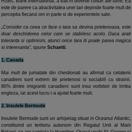
HSBC Bank International, a trait in diverse colturi ale lumii. Ea
este de parere ca atractivitatea unei tari depinde foarte mult de
perceptia fiecarui om in parte si de experientele sale.
„Consider ca ceea ce face o tara sa devina prietenoasa, este
doar deschiderea celor care se stabilesc acolo. Daca arati
toleranta si optimism, atunci orice tara iti poate parea magica
si interesanta”,
spune
Schaetti
.
1. Canada
Mai mult de jumatate din chestionati au afirmat ca cetatenii
canadieni sunt extrem de prietenosi si sociabili cu strainii.
80% dintre imigrantii canadieni sunt insa vorbitori de limba
engleza, iar acest lucru i-a ajutat foarte mult.
2. Insulele Bermude
Insulele Bermude sunt
un arhipelag situat in Oceanul Atlantic,
constituind un teritoriu autonom din Regatul Unit al Marii
Britanii, ce are capitala la Hamilton. Orasul vechi St. George si