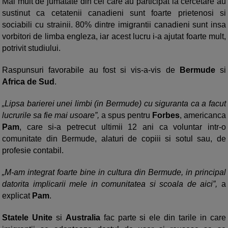
Mai mult de jumatate din cei care au participat la cercetare au
sustinut ca cetatenii canadieni sunt foarte prietenosi si
sociabili cu strainii. 80% dintre imigrantii canadieni sunt insa
vorbitori de limba engleza, iar acest lucru i-a ajutat foarte mult,
potrivit studiului.
Raspunsuri favorabile au fost si vis-a-vis de
Bermude
si
Africa de Sud
.
„Lipsa barierei unei limbi (in Bermude) cu siguranta ca a facut
lucrurile sa fie mai usoare”,
a spus pentru
Forbes
, americanca
Pam
, care si-a petrecut ultimii 12 ani ca voluntar intr-o
comunitate din Bermude, alaturi de copiii si sotul sau, de
profesie contabil.
„M-am integrat foarte bine in cultura din Bermude, in principal
datorita implicarii mele in comunitatea si scoala de aici”,
a
explicat
Pam
.
Statele Unite
si
Australia
fac parte si ele din tarile in care