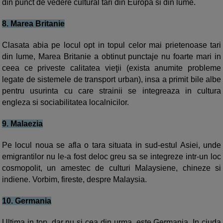
din punct de vedere cultural tari din Europa si din lume.
8. Marea Britanie
Clasata abia pe locul opt in topul celor mai prietenoase tari
din lume, Marea Britanie a obtinut punctaje nu foarte mari in
ceea ce priveste calitatea
vieţii
(
exista anumite probleme
legate de sistemele
de transport
urban
)
,
insa a primit bile albe
pentru
usurinta
cu care strainii se integreaza in cultura
engleza si sociabilitatea localnicilor.
9. Malaezia
Pe locul noua se afla o tara situata in sud-estul Asiei, unde
emigrantilor nu le-a fost deloc greu sa se integreze intr-un loc
cosmopolit, un amestec de culturi Malaysiene, chineze si
indiene. Vorbim, fireste, despre Malaysia.
10. Germania
Ultima in top, dar nu si cea din urma, este Germania. In ciuda