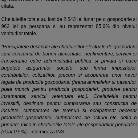
citata.
Cheltuielile totale au fost de 2.543 lei lunar pe o gospodarie si
962 lei pe persoana si au reprezentat 85,6% din nivelul
veniturilor totale.
“Principalele destinatii ale cheltuielilor efectuate de gospodarii
sunt consumul de bunuri alimentare, nealimentare, servicii si
transferurile catre administratia publica si privata si catre
bugetele asigurarilor sociale, sub forma impozitelor,
contributiilor, cotizatiilor, precum si acoperirea unor nevoi
legate de productia gospodariei (hrana animalelor si pasarilor,
plata muncii pentru productia gospodariei, produse pentru
insamantat, servicii veterinare etc.). Cheltuielile pentru
investitii, destinate pentru cumpararea sau constructia de
locuinte, cumpararea de terenuri si echipament necesar
productiei gospodariei, cumpararea de actiuni etc. detin o
pondere mica in cheltuielile totale ale gospodariilor populatiei
(doar 0,5%)
”, informeaza INS.