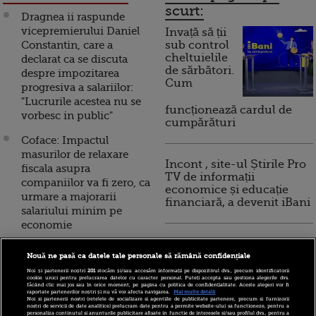
scurt:
Dragnea ii raspunde
vicepremierului Daniel
Invață să ții
Constantin, care a
sub control
cheltuielile
declarat ca se discuta
de sărbători.
despre impozitarea
Cum
progresiva a salariilor:
"Lucrurile acestea nu se
funcționează cardul de
vorbesc in public"
cumpărături
Coface: Impactul
masurilor de relaxare
Incont , site-ul Știrile Pro
fiscala asupra
TV de informații
companiilor va fi zero, ca
economice și educație
urmare a majorarii
financiară, a devenit iBani
salariului minim pe
economie
10 reguli pentru decizii
Guvernul majoreaza
financiare inteligente
Nouă ne pasă ca datele tale personale să rămână confidențiale
salariul minim si alte
Noi și partenerii noștri
201
stocăm și/sau accesăm informații pe dispozitivul dvs., precum identificatorii
venituri, dar elimina
cookie unici pentru prelucrarea datelor cu caracter personal. Puteți accepta sau gestiona alegerile dvs.
făcând clic mai jos sau în orice moment, pe pagina cu politica de confidențialitate. Aceste alegeri vor fi
plafonul de cinci salarii
raportate partenerilor noștri și nu vă vor afecta navigarea.
Mai multe detalii
Noi si partenerii nostri (retelele de socializare si agentiile de publicitate partenere, precum si furnizorii
medii la plata CASS.
nostri de servicii de date analitice) prelucram date pentru a permite website-ului sa functioneze, pentru a
personaliza continutul si anunturile publicitare afisate in functie de interesele si/sau profilul dvs., pentru a