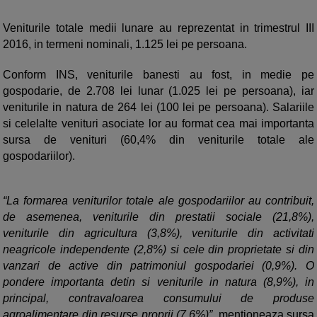
Veniturile totale medii lunare au reprezentat in trimestrul III
2016, in termeni nominali, 1.125 lei pe persoana.
Conform INS, veniturile banesti au fost, in medie pe
gospodarie, de 2.708 lei lunar (1.025 lei pe persoana), iar
veniturile in natura de 264 lei (100 lei pe persoana). Salariile
si celelalte venituri asociate lor au format cea mai importanta
sursa de venituri (60,4% din veniturile totale ale
gospodariilor).
“La formarea veniturilor totale ale gospodariilor au contribuit,
de asemenea, veniturile din prestatii sociale (21,8%),
veniturile din agricultura (3,8%), veniturile din activitati
neagricole independente (2,8%) si cele din proprietate si din
vanzari de active din patrimoniul gospodariei (0,9%). O
pondere importanta detin si veniturile in natura (8,9%), in
principal, contravaloarea consumului de produse
agroalimentare din resurse proprii (7,6%)”
, mentioneaza sursa