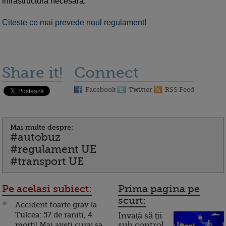
infrastructura necesara.
Citeste ce mai prevede noul regulament!
Share it!
Connect
Facebook
Twitter
RSS Feed
Mai multe despre:
#autobuz
#regulament UE
#transport UE
Pe acelasi subiect:
Prima pagina pe
scurt:
Accident foarte grav la
Tulcea: 57 de raniti, 4
Invață să ții
morti! Mai aveti curaj sa
sub control