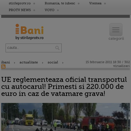
stirileprotv.ro
Romania, te iubesc
Vremea
PROTV NEWS
VOYO
ibani
actualitate
social
15 februarie 2011 18:30 / 302
vizualizari
UE reglementeaza oficial transportul
cu autocarul! Primesti si 220.000 de
euro in caz de vatamare grava!