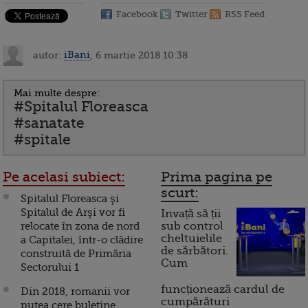
Facebook
Twitter
RSS Feed
autor:
iBani
, 6 martie 2018 10:38
Mai multe despre:
#Spitalul Floreasca
#sanatate
#spitale
Pe acelasi subiect:
Prima pagina pe
scurt:
Spitalul Floreasca şi
Spitalul de Arşi vor fi
Invață să ții
relocate în zona de nord
sub control
cheltuielile
a Capitalei, într-o clădire
de sărbători.
construită de Primăria
Cum
Sectorului 1
funcționează cardul de
Din 2018, romanii vor
cumpărături
putea cere buletine