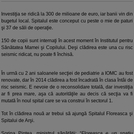
Investiţia se ridică la 300 de milioane de euro, iar banii vin din
bugetul local. Spitalul este conceput cu peste o mie de paturi
şi 37 de săli de operaţie.
150 de copii sunt internaţi în acest moment în Institutul pentru
Sănătatea Mamei şi Copilului. Deşi clădirea este una cu risc
seismic ridicat, nu poate fi închisă.
În urmă cu 2 ani saloanele secţiei de pediatrie a IOMC au fost
renovate, dar în 2014 clădirea a fost încadrată în clasa întâi de
risc seismic. E nevoie de o reconsolidare totală, dar investiţia
ar fi prea mare, aşa că autorităţile au decis că secţia va fi
mutată în noul spital care se va construi în sectorul 1.
Tot în clădirea nouă ar trebui să ajungă Spitalul Floreasca şi
Spitalui de Arşi.
Sorina Pintea, ministrul sănătăţii: “
Floreasca e un spaţiu