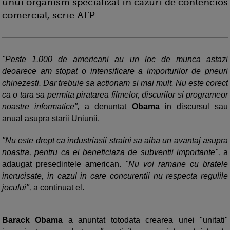
unui organism specializat in cazuri de contencios
comercial, scrie AFP.
"Peste 1.000 de americani au un loc de munca astazi
deoarece am stopat o intensificare a importurilor de pneuri
chinezesti. Dar trebuie sa actionam si mai mult. Nu este corect
ca o tara sa permita piratarea filmelor, discurilor si programeor
noastre informatice",
a denuntat
Obama
in discursul sau
anual asupra starii Uniunii.
"Nu este drept ca industriasii straini sa aiba un avantaj asupra
noastra, pentru ca ei beneficiaza de subventii importante",
a
adaugat presedintele american.
"Nu voi ramane cu bratele
incrucisate, in cazul in care concurentii nu respecta regulile
jocului",
a continuat el.
Barack Obama
a anuntat totodata crearea unei "unitati"