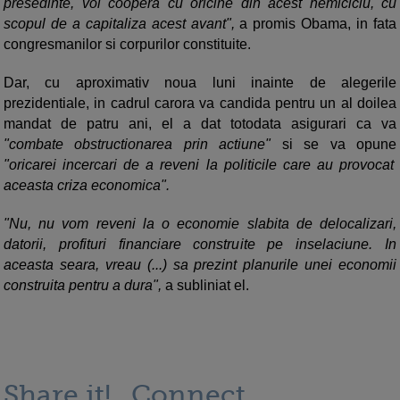
presedinte, voi coopera cu oricine din acest hemiciclu, cu
scopul de a capitaliza acest avant",
a promis Obama, in fata
congresmanilor si corpurilor constituite.
Dar, cu aproximativ noua luni inainte de alegerile
prezidentiale, in cadrul carora va candida pentru un al doilea
mandat de patru ani, el a dat totodata asigurari ca va
"combate obstructionarea prin actiune"
si se va opune
"oricarei incercari de a reveni la politicile care au provocat
aceasta criza economica".
"Nu, nu vom reveni la o economie slabita de delocalizari,
datorii, profituri financiare construite pe inselaciune. In
aceasta seara, vreau (...) sa prezint planurile unei economii
construita pentru a dura",
a subliniat el.
Share it!
Connect