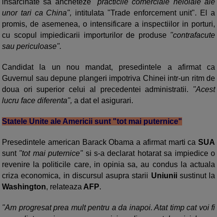
insarcinate sa ancheteze
"practicile comerciale neloiale ale
unor tari ca China",
intitulata "Trade enforcement unit". El a
promis, de asemenea, o intensificare a inspectiilor in porturi,
cu scopul impiedicarii importurilor de produse
"contrafacute
sau periculoase".
Candidat la un nou mandat, presedintele a afirmat ca
Guvernul sau depune plangeri impotriva Chinei intr-un ritm de
doua ori superior celui al precedentei administratii.
"Acest
lucru face diferenta",
a dat el asigurari.
Statele Unite ale Americii sunt "tot mai puternice"
Presedintele american Barack Obama a afirmat marti ca
SUA
sunt
"tot mai puternice"
si s-a declarat hotarat sa impiedice o
revenire la politicile care, in opinia sa, au condus la actuala
criza economica, in discursul asupra starii
Uniunii
sustinut la
Washington
, relateaza
AFP
.
"Am progresat prea mult pentru a da inapoi. Atat timp cat voi fi