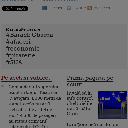
Facebook
Twitter
RSS Feed
Mai multe despre:
#Barack Obama
#afaceri
#economie
#piraterie
#SUA
Pe acelasi subiect:
Prima pagina pe
scurt:
Comandantul vaporului
esuat in largul Toscanei:
Invață să ții
"Navigam la 300 metri de
sub control
cheltuielile
stanci, acolo nu ar fi
de sărbători.
trebuit sa fie astfel de
Cum
roci". 4.300 de pasageri
au retrait cosmarul
funcționează cardul de
Titanicului FOTO +