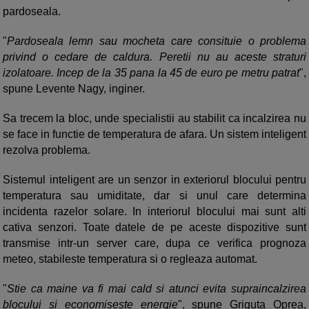
pardoseala.
"
Pardoseala lemn sau mocheta care consituie o problema
privind o cedare de caldura. Peretii nu au aceste straturi
izolatoare. Incep de la 35 pana la 45 de euro pe metru patrat
",
spune Levente Nagy, inginer.
Sa trecem la bloc, unde specialistii au stabilit ca incalzirea nu
se face in functie de temperatura de afara. Un sistem inteligent
rezolva problema.
Sistemul inteligent are un senzor in exteriorul blocului pentru
temperatura sau umiditate, dar si unul care determina
incidenta razelor solare. In interiorul blocului mai sunt alti
cativa senzori. Toate datele de pe aceste dispozitive sunt
transmise intr-un server care, dupa ce verifica prognoza
meteo, stabileste temperatura si o regleaza automat.
"
Stie ca maine va fi mai cald si atunci evita supraincalzirea
blocului si economiseste energie
", spune Griguta Oprea,