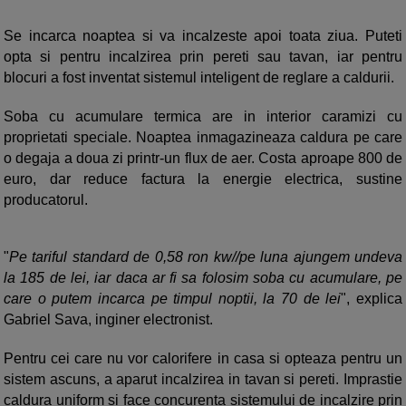
Se incarca noaptea si va incalzeste apoi toata ziua. Puteti
opta si pentru incalzirea prin pereti sau tavan, iar pentru
blocuri a fost inventat sistemul inteligent de reglare a caldurii.
Soba cu acumulare termica are in interior caramizi cu
proprietati speciale. Noaptea inmagazineaza caldura pe care
o degaja a doua zi printr-un flux de aer. Costa aproape 800 de
euro, dar reduce factura la energie electrica, sustine
producatorul.
"
Pe tariful standard de 0,58 ron kw//pe luna ajungem undeva
la 185 de lei, iar daca ar fi sa folosim soba cu acumulare, pe
care o putem incarca pe timpul noptii, la 70 de lei
", explica
Gabriel Sava, inginer electronist.
Pentru cei care nu vor calorifere in casa si opteaza pentru un
sistem ascuns, a aparut incalzirea in tavan si pereti. Imprastie
caldura uniform si face concurenta sistemului de incalzire prin