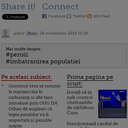
Share it!
Connect
Facebook
Twitter
RSS Feed
autor:
iBani
, 28 noiembrie 2019 11:24
Mai multe despre:
#pensii
#imbatranirea populatiei
Pe acelasi subiect:
Prima pagina pe
scurt:
Guvernul vrea să renunțe
la supraacciza la
Invață să ții
carburanţi și alte taxe
sub control
cheltuielile
introduse prin OUG 114.
de sărbători.
Orban dă asigărari că
Cum
legea pensiilor va fi
respectată și pensiile
funcționează cardul de
mărite