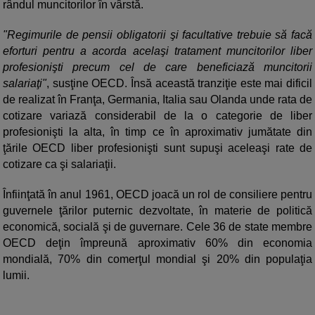
rândul muncitorilor în vârstă.
"Regimurile de pensii obligatorii şi facultative trebuie să facă
eforturi pentru a acorda acelaşi tratament muncitorilor liber
profesionişti precum cel de care beneficiază muncitorii
salariaţi"
, susţine OECD. Însă această tranziţie este mai dificil
de realizat în Franţa, Germania, Italia sau Olanda unde rata de
cotizare variază considerabil de la o categorie de liber
profesionişti la alta, în timp ce în aproximativ jumătate din
ţările OECD liber profesionişti sunt supuşi aceleaşi rate de
cotizare ca şi salariaţii.
Înfiinţată în anul 1961, OECD joacă un rol de consiliere pentru
guvernele ţărilor puternic dezvoltate, în materie de politică
economică, socială şi de guvernare. Cele 36 de state membre
OECD deţin împreună aproximativ 60% din economia
mondială, 70% din comerţul mondial şi 20% din populaţia
lumii.