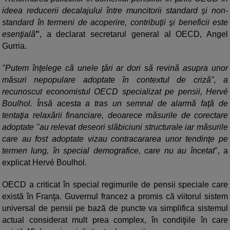
ideea reducerii decalajului între muncitorii standard şi non-
standard în termeni de acoperire, contribuţii şi beneficii este
esenţială
"
, a declarat secretarul general al OECD, Angel
Gurria.
"Putem înţelege că unele ţări ar dori să revină asupra unor
măsuri nepopulare adoptate în contextul de criză", a
recunoscut economistul OECD specializat pe pensii, Hervé
Boulhol. Însă acesta a tras un semnal de alarmă faţă de
tentaţia relaxării financiare, deoarece măsurile de corectare
adoptate "au relevat deseori slăbiciuni structurale iar măsurile
care au fost adoptate vizau contracararea unor tendinţe pe
termen lung, în special demografice, care nu au încetat
", a
explicat Hervé Boulhol.
OECD a criticat în special regimurile de pensii speciale care
există în Franţa. Guvernul francez a promis că viitorul sistem
universal de pensii pe bază de puncte va simplifica sistemul
actual considerat mult prea complex, în condiţiile în care