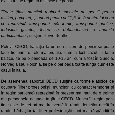
există 42 de regimuri distincte de pensii.
"Toate ţările practică regimuri speciale de pensii pentru
militari, pompieri, şi uneori pentru poliţişti. Însă pentru tot ceea
ce reprezintă transporturi, căi ferate, transporturi publice,
industria gazelor, încep să dobândească o anumită
particularitate",
susţine Hervé Boulhol.
Potrivit OECD, tranziţia la un nou sistem de pensii se poate
face fie printr-o reformă brutală, cum a fost cazul în ţările
baltice, fie pe o perioadă de 10-15 ani cum a fost în Suedia,
Norvegia sau Polonia, fie pe o perioadă foarte lungă cum este
cazul în Italia.
De asemenea, raportul OECD susţine că formele atipice de
ocupare (liber profesionişti, muncitori cu contract temporar şi
în regim part-time) reprezintă în prezent mai mult de o treime
din persoanele ocupate în ţările OECD. Munca în regim part-
time este de trei ori mai frecventă în rândul femeilor decât în
rândul bărbaţilor iar liber profesioniştii sunt mai răspândiţi în