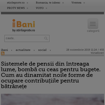
stirileprotv.ro
Romania, te iubesc
Vremea
PROTV NEWS
VOYO
ibani
actualitate
social
28 noiembrie 2019 11:24 / 455
vizualizari
Sistemele de pensii din întreaga
lume, bombă cu ceas pentru bugete.
Cum au dinamitat noile forme de
ocupare contribuțiile pentru
bătrânețe