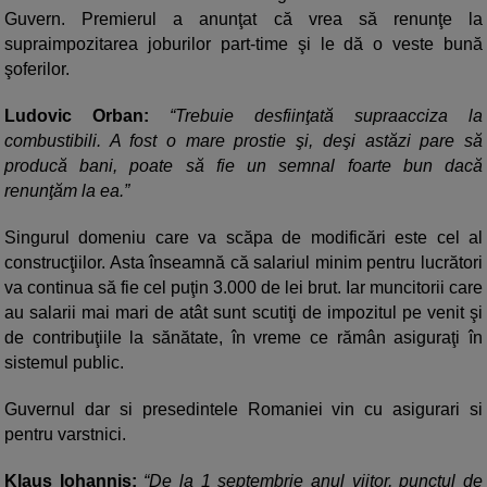
Guvern. Premierul a anunţat că vrea să renunţe la
supraimpozitarea joburilor part-time şi le dă o veste bună
şoferilor.
Ludovic Orban:
“Trebuie desfiinţată supraacciza la
combustibili. A fost o mare prostie şi, deşi astăzi pare să
producă bani, poate să fie un semnal foarte bun dacă
renunţăm la ea.”
Singurul domeniu care va scăpa de modificări este cel al
construcţiilor. Asta înseamnă că salariul minim pentru lucrători
va continua să fie cel puţin 3.000 de lei brut. Iar muncitorii care
au salarii mai mari de atât sunt scutiţi de impozitul pe venit şi
de contribuţiile la sănătate, în vreme ce rămân asiguraţi în
sistemul public.
Guvernul dar si presedintele Romaniei vin cu asigurari si
pentru varstnici.
Klaus Iohannis:
“De la 1 septembrie anul viitor, punctul de