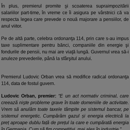
În plus, premierul promite şi scoaterea supraimpozitării
salariilor part-time, în vreme ce îi asigura pe vârstnici că va
respecta legea care prevede o nouă majorare a pensiilor, de
anul viitor.
Pe de altă parte, celebra ordonanţa 114, prin care s-au impus
taxe suplimentare pentru bănci, companiile din energie şi
fondurile de pensii, nu mai are viaţă lungă. Guvernul vrea să-i
anuleze prevederile, până la sfârşitul anului.
Premierul Ludovic Orban vrea să modifice radical ordonanţa
114, data de fostul guvern.
Ludovic Orban, premier:
“E un act normativ criminal, care
creează nişte probleme grave în toate domeniile de activitate.
Vrem să anulăm toate taxele tâmpite pe sistemul bancar, pe
sistemul energetic. Cumpărăm gazul și energia electrică la
preț aproape dublu față de prețul la care e cumpărată energia
în Germania. Cum să fim competitivi, mai ales în industrie.″