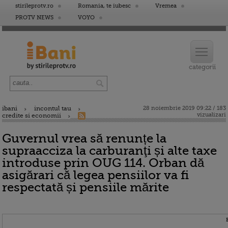
stirileprotv.ro
Romania, te iubesc
Vremea
PROTV NEWS
VOYO
ibani
incontul tau
28 noiembrie 2019 09:22 / 183
vizualizari
credite si economii
Guvernul vrea să renunțe la
supraacciza la carburanţi și alte taxe
introduse prin OUG 114. Orban dă
asigărari că legea pensiilor va fi
respectată și pensiile mărite