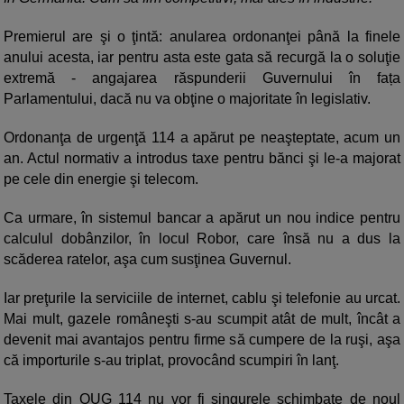
Premierul are şi o ţintă: anularea ordonanţei până la finele
anului acesta, iar pentru asta este gata să recurgă la o soluţie
extremă - angajarea răspunderii Guvernului în fața
Parlamentului, dacă nu va obţine o majoritate în legislativ.
Ordonanţa de urgenţă 114 a apărut pe neaşteptate, acum un
an. Actul normativ a introdus taxe pentru bănci şi le-a majorat
pe cele din energie şi telecom.
Ca urmare, în sistemul bancar a apărut un nou indice pentru
calculul dobânzilor, în locul Robor, care însă nu a dus la
scăderea ratelor, aşa cum susţinea Guvernul.
Iar preţurile la serviciile de internet, cablu şi telefonie au urcat.
Mai mult, gazele româneşti s-au scumpit atât de mult, încât a
devenit mai avantajos pentru firme să cumpere de la ruşi, aşa
că importurile s-au triplat, provocând scumpiri în lanţ.
Taxele din OUG 114 nu vor fi singurele schimbate de noul