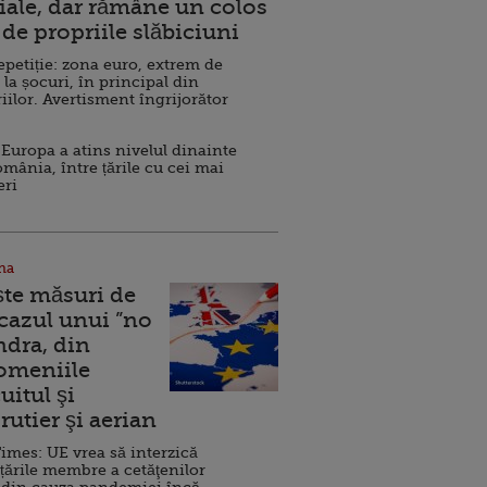
ale, dar rămâne un colos
de propriile slăbiciuni
repetiție: zona euro, extrem de
 la șocuri, în principal din
iilor. Avertisment îngrijorător
Europa a atins nivelul dinainte
omânia, între țările cu cei mai
eri
na
ște măsuri de
 cazul unui ”no
ndra, din
Domeniile
uitul şi
rutier şi aerian
imes: UE vrea să interzică
 țările membre a cetăţenilor