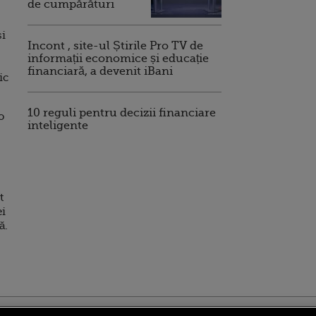
de cumpărături
și
Incont , site-ul Știrile Pro TV de
informații economice și educație
financiară, a devenit iBani
ic
10 reguli pentru decizii financiare
o
inteligente
t
ei
ă.
ro
foodstory.ro
Procinema.ro