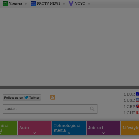
Vremea
PROTV NEWS
VOYO
1 EUR
1 USD
1 GBP
1 CHF
i si
Tehnologie si
Auto
Job-uri
Lifestyl
i
media