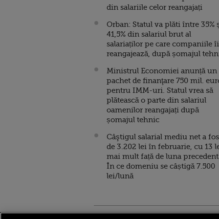
din salariile celor reangajați
Orban: Statul va plăti între 35% 
41,5% din salariul brut al
salariaților pe care companiile îi
reangajează, după șomajul tehn
Ministrul Economiei anunță un
pachet de finanţare 750 mil. eur
pentru IMM-uri. Statul vrea să
plătească o parte din salariul
oamenilor reangajați după
șomajul tehnic
Câştigul salarial mediu net a fos
de 3.202 lei în februarie, cu 13 l
mai mult față de luna precedent
În ce domeniu se câștigă 7.500
lei/lună
Stirileprotv.ro
ilike-it.