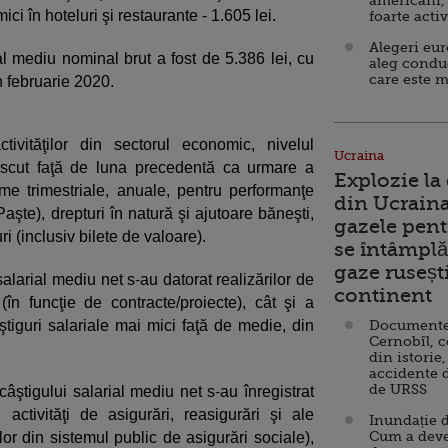
americani,
mici în hoteluri şi restaurante - 1.605 lei.
foarte acti
Alegeri eu
al mediu nominal brut a fost de 5.386 lei, cu
aleg condu
care este m
n februarie 2020.
tivităţilor din sectorul economic, nivelul
Ucraina
rescut faţă de luna precedentă ca urmare a
Explozie la
me trimestriale, anuale, pentru performanţe
din Ucraina
aşte), drepturi în natură şi ajutoare băneşti,
gazele pent
ri (inclusiv bilete de valoare).
se întâmplă 
gaze ruseșt
alarial mediu net s-au datorat realizărilor de
continent
(în funcţie de contracte/proiecte), cât şi a
ştiguri salariale mai mici faţă de medie, din
Documente d
Cernobîl, c
din istorie,
accidente 
de URSS
câştigului salarial mediu net s-au înregistrat
tivităţi de asigurări, reasigurări şi ale
Inundație d
Cum a deve
lor din sistemul public de asigurări sociale),