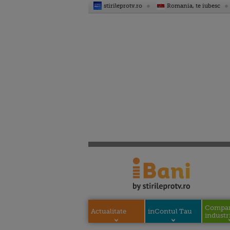
stirileprotv.ro
Romania, te iubesc
Compani
Actualitate
inContul Tau
industri