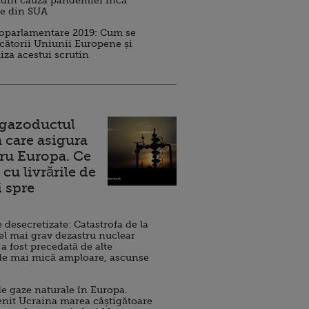
 din cauza pandemiei încă
ve din SUA
roparlamentare 2019: Cum se
cătorii Uniunii Europene și
iza acestui scrutin
 gazoductul
 care asigura
ru Europa. Ce
cu livrările de
i spre
esecretizate: Catastrofa de la
el mai grav dezastru nuclear
 a fost precedată de alte
de mai mică amploare, ascunse
e gaze naturale în Europa.
nit Ucraina marea câștigătoare