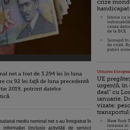
crize mondi
handicapat 
Istorie cu 
vulnerabilă
cauza dator
de la BCE
Șomajul în 
de criză. R
puțini șom
Uniunea Europea
al net a fost de 3.294 lei în luna
UE pregăte
re cu 92 lei faţă de luna precedentă
urgență, în
ie 2019, potrivit datelor
deal” cu Lo
tică.
ianuarie. 
vizate: pesc
transportul 
New York T
 salarial mediu nominal net s-au înregistrat în
intrarea în
 informaţiei (inclusiv activităţi de servicii