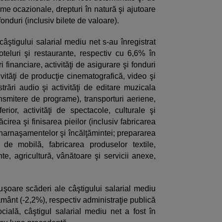
me ocazionale, drepturi în natură şi ajutoare
fonduri (inclusiv bilete de valoare).
âştigului salarial mediu net s-au înregistrat
luri şi restaurante, respectiv cu 6,6% în
i financiare, activităţi de asigurare şi fonduri
ivităţi de producţie cinematografică, video şi
trări audio şi activităţi de editare muzicala
ransmitere de programe), transporturi aeriene,
erior, activităţi de spectacole, culturale şi
cirea şi finisarea pieilor (inclusiv fabricarea
, harnaşamentelor şi încălţămintei; prepararea
a de mobilă, fabricarea produselor textile,
te, agricultură, vânătoare şi servicii anexe,
 uşoare scăderi ale câştigului salarial mediu
ământ (-2,2%), respectiv administraţie publică
ocială, câştigul salarial mediu net a fost în