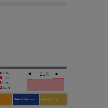
EUR
RON
RON
RON
RON
e
Smart People
Infografice