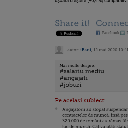
uşoară creştere (+0,4%) comparativ
Share it!
Connec
Facebook
autor:
iBani
, 12 mai 2020 10:4
Mai multe despre:
#salariu mediu
#angajati
#joburi
Pe acelasi subiect:
Angajatorii au stopat suspenda
contractelor de muncă, însă pes
320.000 de români au rămas fă
loc de muncă. Cât va plăti statul