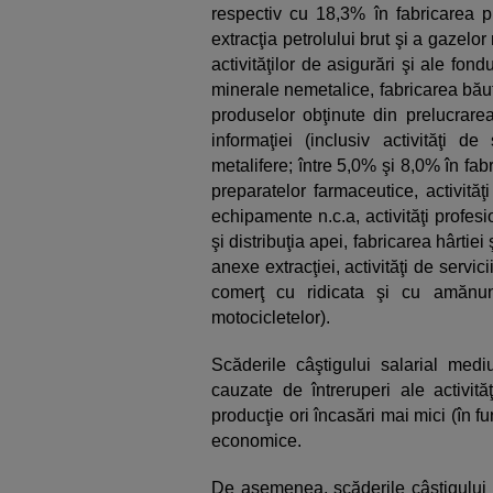
respectiv cu 18,3% în fabricarea p
extracţia petrolului brut şi a gazelor
activităţilor de asigurări şi ale fond
minerale nemetalice, fabricarea băut
produselor obţinute din prelucrarea ţ
informaţiei (inclusiv activităţi de 
metalifere; între 5,0% şi 8,0% în fa
preparatelor farmaceutice, activităţ
echipamente n.c.a, activităţi profesio
şi distribuţia apei, fabricarea hârtiei 
anexe extracţiei, activităţi de servici
comerţ cu ridicata şi cu amănunt
motocicletelor).
Scăderile câştigului salarial med
cauzate de întreruperi ale activită
producţie ori încasări mai mici (în fu
economice.
De asemenea, scăderile câştigului s