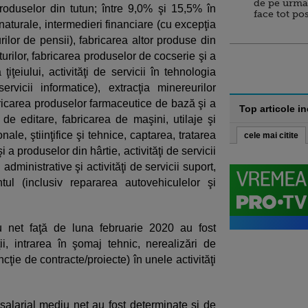
de pe urma
roduselor din tutun; între 9,0% şi 15,5% în
face tot po
 naturale, intermedieri financiare (cu excepţia
urilor de pensii), fabricarea altor produse din
urilor, fabricarea produselor de cocserie şi a
iţeiului, activităţi de servicii în tehnologia
servicii informatice), extracţia minereurilor
bricarea produselor farmaceutice de bază şi a
Top articole i
i de editare, fabricarea de maşini, utilaje şi
nale, ştiinţifice şi tehnice, captarea, tratarea
cele mai citite
şi a produselor din hârtie, activităţi de servicii
i administrative şi activităţi de servicii suport,
ul (inclusiv repararea autovehiculelor şi
iu net faţă de luna februarie 2020 au fost
ţii, intrarea în şomaj tehnic, nerealizări de
ncţie de contracte/proiecte) în unele activităţi
alarial mediu net au fost determinate şi de