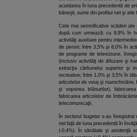
acordarea în luna precedentă de pri
băneşti, sume din profitul net şi alte 
Cele mai semnificative scăderi ale c
după cum urmează: cu 9,9% în hote
activităţi auxiliare pentru intermedier
de pensii; între 3,5% şi 6,0% în act
de programe de televiziune, înregis
(inclusiv activităţi de difuzare şi t
extracţia cărbunelui superior şi inf
recreative; între 1,0% şi 3,5% în tăbă
articolelor de voiaj şi marochinărie
şi vopsirea blănurilor), fabricare
fabricarea articolelor de îmbrăcămin
telecomunicaţii.
În sectorul bugetar s-au înregistrat
net faţă de luna precedentă în învăţ
(-0,4%). În sănătate şi asistenţă s