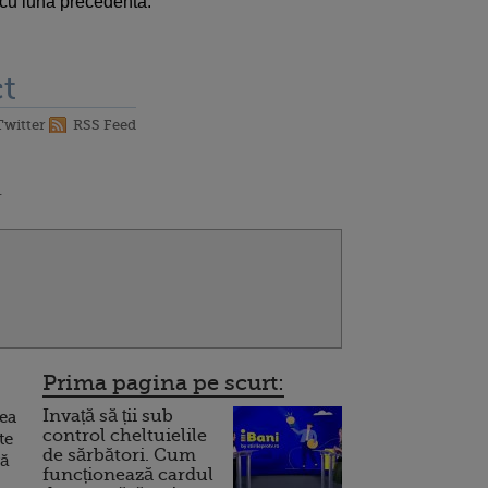
 cu luna precedentă.
t
Twitter
RSS Feed
1
Prima pagina pe scurt:
Invață să ții sub
rea
control cheltuielile
te
de sărbători. Cum
ră
funcționează cardul