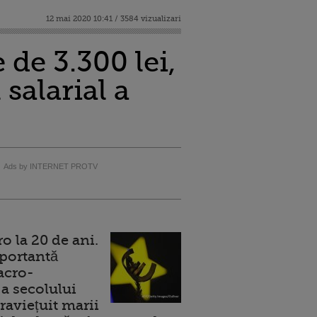
12 mai 2020 10:41 / 3584 vizualizari
 de 3.300 lei,
salarial a
Ads by INTERNET PROTV
 la 20 de ani.
portantă
acro-
a secolului
raviețuit marii