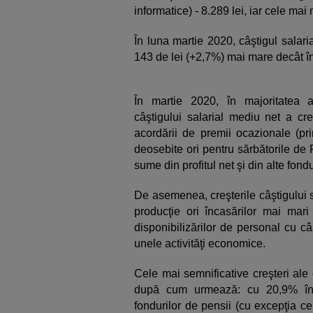
informatice) - 8.289 lei, iar cele mai 
În luna martie 2020, câştigul salari
143 de lei (+2,7%) mai mare decât î
În martie 2020, în majoritatea ac
câştigului salarial mediu net a c
acordării de premii ocazionale (pri
deosebite ori pentru sărbătorile de P
sume din profitul net şi din alte fondu
De asemenea, creşterile câştigului s
producţie ori încasărilor mai mari 
disponibilizărilor de personal cu câ
unele activităţi economice.
Cele mai semnificative creşteri ale 
după cum urmează: cu 20,9% în ac
fondurilor de pensii (cu excepţia ce