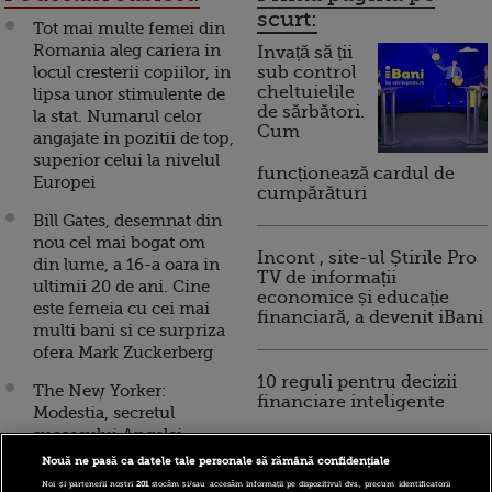
scurt:
Tot mai multe femei din
Romania aleg cariera in
Invață să ții
locul cresterii copiilor, in
sub control
cheltuielile
lipsa unor stimulente de
de sărbători.
la stat. Numarul celor
Cum
angajate in pozitii de top,
superior celui la nivelul
funcționează cardul de
Europei
cumpărături
Bill Gates, desemnat din
nou cel mai bogat om
Incont , site-ul Știrile Pro
din lume, a 16-a oara in
TV de informații
ultimii 20 de ani. Cine
economice și educație
este femeia cu cei mai
financiară, a devenit iBani
multi bani si ce surpriza
ofera Mark Zuckerberg
10 reguli pentru decizii
The New Yorker:
financiare inteligente
Modestia, secretul
succesului Angelei
Merkel. “Cea mai
Nouă ne pasă ca datele tale personale să rămână confidențiale
puternica femeie din
Noi și partenerii noștri
201
stocăm și/sau accesăm informații pe dispozitivul dvs., precum identificatorii