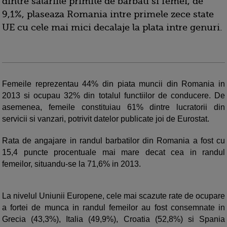
dintre salariile primite de barbati si femei, de
9,1%, plaseaza Romania intre primele zece state
UE cu cele mai mici decalaje la plata intre genuri.
Femeile reprezentau 44% din piata muncii din Romania in
2013 si ocupau 32% din totalul functiilor de conducere. De
asemenea, femeile constituiau 61% dintre lucratorii din
servicii si vanzari, potrivit datelor publicate joi de Eurostat.
Rata de angajare in randul barbatilor din Romania a fost cu
15,4 puncte procentuale mai mare decat cea in randul
femeilor, situandu-se la 71,6% in 2013.
La nivelul Uniunii Europene, cele mai scazute rate de ocupare
a fortei de munca in randul femeilor au fost consemnate in
Grecia (43,3%), Italia (49,9%), Croatia (52,8%) si Spania