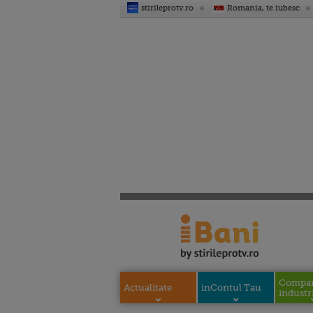
stirileprotv.ro
Romania, te iubesc
Compani
Actualitate
inContul Tau
industri