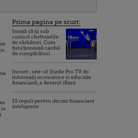
Prima pagina pe scurt:
Invață să ții sub
control cheltuielile
de sărbători. Cum
ste
funcționează cardul
ce
de cumpărături
Incont , site-ul Știrile Pro TV de
eia
informații economice și educație
financiară, a devenit iBani
10 reguli pentru decizii financiare
cea
inteligente
 in
t