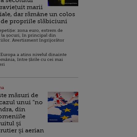
a secolului
raviețuit marii
ale, dar rămâne un colos
de propriile slăbiciuni
repetiție: zona euro, extrem de
 la șocuri, în principal din
iilor. Avertisment îngrijorător
Europa a atins nivelul dinainte
omânia, între țările cu cei mai
eri
na
ște măsuri de
 cazul unui ”no
ndra, din
Domeniile
uitul şi
rutier şi aerian