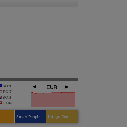
EUR
RON
RON
RON
RON
e
Smart People
Infografice