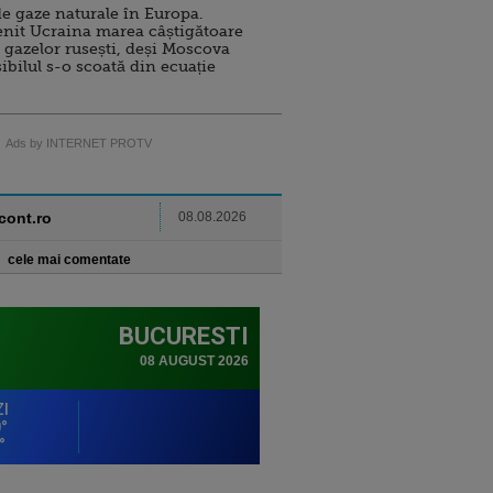
e gaze naturale în Europa.
nit Ucraina marea câștigătoare
 gazelor rusești, deși Moscova
sibilul s-o scoată din ecuație
Ads by INTERNET PROTV
ncont.ro
08.08.2026
cele mai comentate