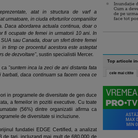
Inundație d
Cum a deve
prezentate, atat in structura de varf a
de pe urma
face tot po
diat urmatoare, in ciuda eforturilor companiilor
a. Daca abordarea actuala continua, doar o
r fi ocupate de femei in urmatorii 10 ani. In
 SUA sau Canada, doar un sfert dintre femei
, in timp ce procentul acestora este asteptat
urs de dezvoltare"
, sustin specialistii Mercer.
Top articole i
a ca
"suntem inca la zeci de ani distanta fata
cele mai citite
si barbati, daca continuam sa facem ceea ce
iori in programele de diversitate de gen duce
ta, a femeilor in pozitii executive. Cu toate
umatate (56%) dintre organizatii afirma ca
 programele de diversitate si incluziune.
ijinul fundatiei EDGE Certified, a analizat
8 de tari, incluzand mai mult de 680.000 de