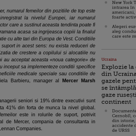
New York T
intrarea în
r, numarul femeilor din pozitiile de top este
americani,
foarte acti
registrat la nivelul Europei, iar numarul
tor care a sustinut aceasta tendinta poate fi
Alegeri eu
aleg condu
 ramana acasa sa ingrijeasca copiii la finalul
care este m
ie cu alte tari din Europa de Vest. Conditiile
suport in acest sens: nu exista reduceri de
zatia de crestere a copilului si alocatiile nu
ani au acceptat aceasta «noua categorie» de
Ucraina
Explozie la
au inceput sa implementeze conditii specifice
din Ucraina
ficiile medicale speciale sau conditiile de
gazele pent
iela Barbieru, manager al
Mercer Marsh
se întâmplă 
gaze ruseșt
nagerii seniori si 19% dintre executivi sunt
continent
nta 41% din forta de munca la nivel global.
Documente d
eilor este in rolurile de suport, potrivit
Cernobîl, c
din istorie,
dial de Mercer, compania de consultanta in
accidente 
cLennan Companies.
de URSS