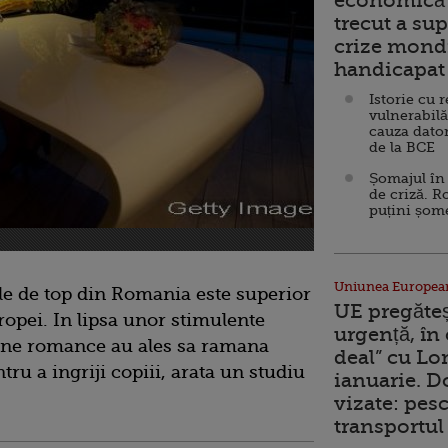
economică 
trecut a sup
crize mondi
handicapat 
Istorie cu 
vulnerabilă
cauza dator
de la BCE
Șomajul în 
de criză. R
puțini șom
Uniunea Europea
le de top din Romania este superior
UE pregăte
uropei. In lipsa unor stimulente
urgență, în
utine romance au ales sa ramana
deal” cu Lo
ru a ingriji copiii, arata un studiu
ianuarie. 
vizate: pesc
transportul 