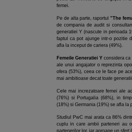
femei.
Pe de alta parte, raportul
"The fema
de compania de audit si consulta
generatiei Y (nascute in perioada 1
faptul ca pot ajunge intr-o pozitie
afla la inceput de cariera (49%).
Femeile Generatiei Y
considera ca u
ale unui angajator o reprezinta opo
ofera (53%), ceea ce le face pe aces
mai ambitioase decat toate generati
Cele mai increzatoare femei ale ace
(76%) si Portugalia (68%), in tim
(18%) si Germania (19%) se afla la 
Studiul PwC mai arata ca 86% dintre
cuplu in care ambii parteneri au o
partenerilor lor, iar aproape un sfer