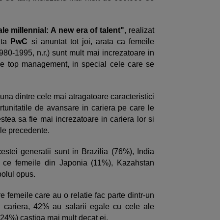
le millennial: A new era of talent"
, realizat
nta
PwC
si anuntat tot joi, arata ca femeile
980-1995, n.r.) sunt mult mai increzatoare in
 de top management, in special cele care se
na dintre cele mai atragatoare caracteristici
rtunitatile de avansare in cariera pe care le
tea sa fie mai increzatoare in cariera lor si
ile precedente.
stei generatii sunt in Brazilia (76%), India
p ce femeile din Japonia (11%), Kazahstan
polul opus.
 femeile care au o relatie fac parte dintr-un
 cariera, 42% au salarii egale cu cele ale
t (24%) castiga mai mult decat ei.