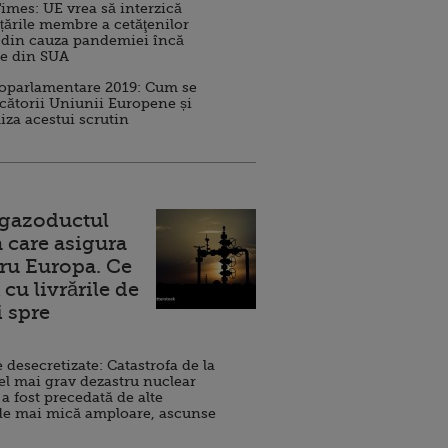
imes: UE vrea să interzică
 țările membre a cetăţenilor
 din cauza pandemiei încă
ve din SUA
roparlamentare 2019: Cum se
cătorii Uniunii Europene și
iza acestui scrutin
 gazoductul
 care asigura
ru Europa. Ce
cu livrările de
i spre
esecretizate: Catastrofa de la
el mai grav dezastru nuclear
 a fost precedată de alte
de mai mică amploare, ascunse