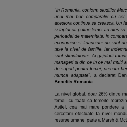
"In Romania, conform studiilor Merce
unul mai bun comparativ cu cel in
acestora continua sa creasca. Un fac
si faptul ca putine femei au ales sa
perioadei de maternitate, in comparat
economice si financiare nu sunt un 
taxe la nivel de familie, iar indemni
sunt stimulatoare. Angajatorii rom
manageri si din ce in ce mai multi 
de suport pentru femei, precum bene
munca adaptate
", a declarat Dan
Benefits Romania.
La nivel global, doar 26% dintre ma
femei, cu toate ca femeile reprezi
Astfel, cea mai mare pondere a fem
cercetarii efectuate la nivel mon
resurse umane, parte a Marsh & M