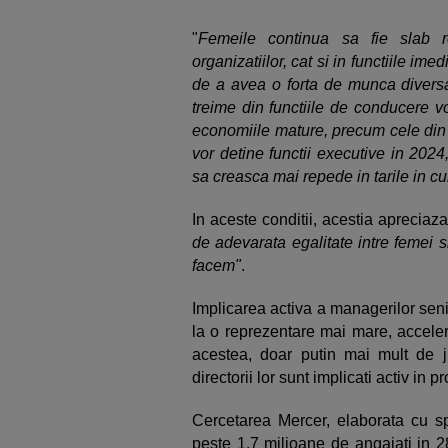
"
Femeile continua sa fie slab re
organizatiilor, cat si in functiile ime
de a avea o forta de munca divers
treime din functiile de conducere vo
economiile mature, precum cele din
vor detine functii executive in 2024
sa creasca mai repede in tarile in c
In aceste conditii, acestia apreciaz
de adevarata egalitate intre femei 
facem"
.
Implicarea activa a managerilor sen
la o reprezentare mai mare, accelera
acestea, doar putin mai mult de j
directorii lor sunt implicati activ in
Cercetarea Mercer, elaborata cu spr
peste 1,7 milioane de angajati in 2