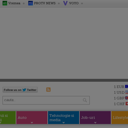
Vremea
PROTV NEWS
VOYO
1 EUR
1 USD
1 GBP
1 CHF
i si
Tehnologie si
Auto
Job-uri
Lifestyl
i
media