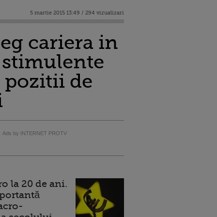
5 martie 2015 13:49 / 294 vizualizari
eg cariera in
r stimulente
 pozitii de
i
Ads by INTERNET PROTV
 la 20 de ani.
portantă
acro-