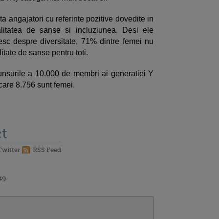
a angajatori cu referinte pozitive dovedite in
alitatea de sanse si incluziunea. Desi ele
esc despre diversitate, 71% dintre femei nu
itate de sanse pentru toti.
surile a 10.000 de membri ai generatiei Y
 care 8.756 sunt femei.
t
Twitter
RSS Feed
49