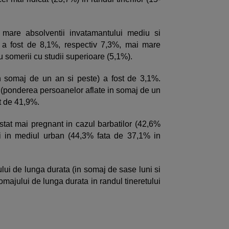
mare absolventii invatamantului mediu si
i a fost de 8,1%, respectiv 7,3%, mai mare
u somerii cu studii superioare (5,1%).
n somaj de un an si peste) a fost de 3,1%.
 (ponderea persoanelor aflate in somaj de un
st de 41,9%.
tat mai pregnant in cazul barbatilor (42,6%
si in mediul urban (44,3% fata de 37,1% in
ului de lunga durata (in somaj de sase luni si
omajului de lunga durata in randul tineretului