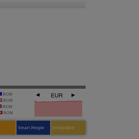
EUR
RON
RON
RON
RON
e
Smart People
Infografice