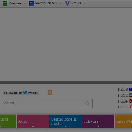
Vremea
PROTV NEWS
VOYO
1 EUR
1 USD
1 GBP
1 CHF
i si
Tehnologie si
Auto
Job-uri
Lifestyl
i
media