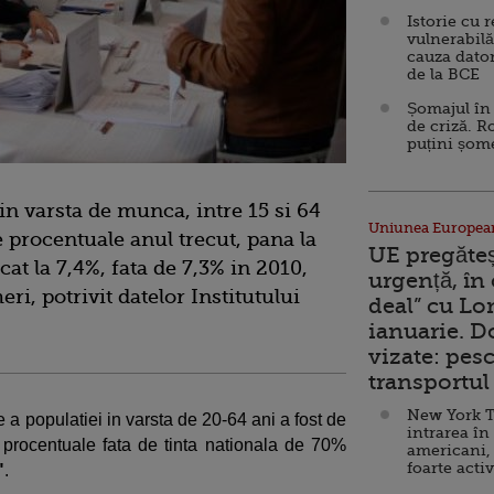
Istorie cu 
vulnerabilă
cauza dator
de la BCE
Șomajul în 
de criză. R
puțini șom
in varsta de munca, intre 15 si 64
Uniunea Europea
e procentuale anul trecut, pana la
UE pregăte
cat la 7,4%, fata de 7,3% in 2010,
urgență, în
i, potrivit datelor Institutului
deal” cu Lo
ianuarie. 
vizate: pesc
transportul 
New York T
e a populatiei in varsta de 20-64 ani a fost de
intrarea în
 procentuale fata de tinta nationala de 70%
americani,
foarte acti
"
.