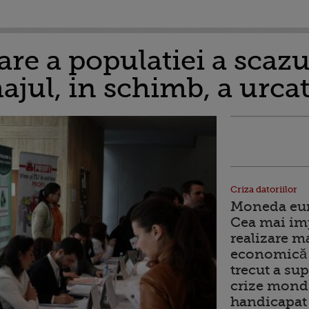
re a populatiei a scazu
ajul, in schimb, a urcat
Criza datoriilor
Moneda euro
Cea mai im
realizare m
economică 
trecut a sup
crize mondi
handicapat 