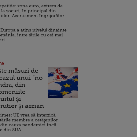
repetiție: zona euro, extrem de
 la șocuri, în principal din
iilor. Avertisment îngrijorător
Europa a atins nivelul dinainte
omânia, între țările cu cei mai
eri
na
ște măsuri de
 cazul unui ”no
ndra, din
Domeniile
uitul şi
rutier şi aerian
imes: UE vrea să interzică
 țările membre a cetăţenilor
 din cauza pandemiei încă
ve din SUA