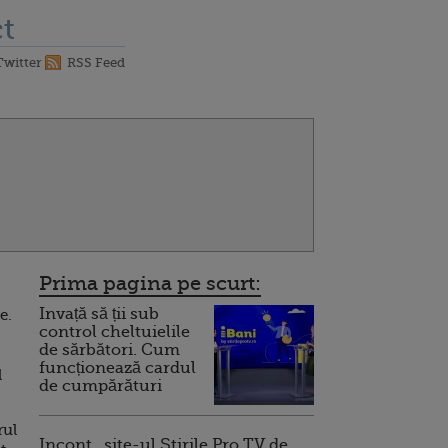
t
Twitter
RSS Feed
Prima pagina pe scurt:
Invață să ții sub
e.
control cheltuielile
de sărbători. Cum
funcționează cardul
l
de cumpărături
rul
Incont , site-ul Știrile Pro TV de