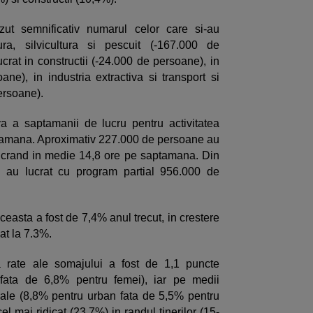
ut semnificativ numarul celor care si-au
tura, silvicultura si pescuit (-167.000 de
ucrat in constructii (-24.000 de persoane), in
ane), in industria extractiva si transport si
ersoane).
a a saptamanii de lucru pentru activitatea
ptamana. Aproximativ 227.000 de persoane au
 lucrand in medie 14,8 ore pe saptamana. Din
1, au lucrat cu program partial 956.000 de
ceasta a fost de 7,4% anul trecut, in crestere
at la 7.3%.
a rate ale somajului a fost de 1,1 puncte
 fata de 6,8% pentru femei), iar pe medii
uale (8,8% pentru urban fata de 5,5% pentru
el mai ridicat (23,7%) in randul tinerilor (15-