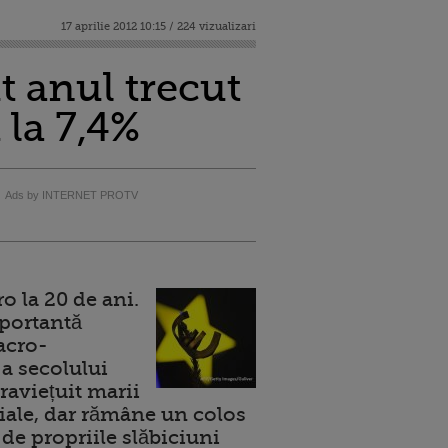
17 aprilie 2012 10:15 / 224 vizualizari
t anul trecut
 la 7,4%
Ads by INTERNET PROTV
 la 20 de ani.
portantă
acro-
a secolului
raviețuit marii
ale, dar rămâne un colos
de propriile slăbiciuni