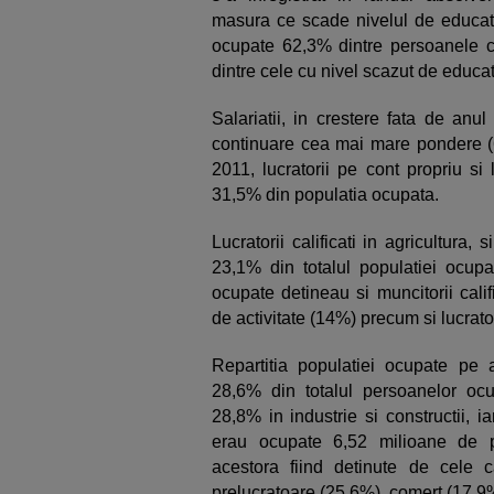
masura ce scade nivelul de educati
ocupate 62,3% dintre persoanele 
dintre cele cu nivel scazut de educat
Salariatii, in crestere fata de anu
continuare cea mai mare pondere (67
2011, lucratorii pe cont propriu si 
31,5% din populatia ocupata.
Lucratorii calificati in agricultura, 
23,1% din totalul populatiei ocupa
ocupate detineau si muncitorii calif
de activitate (14%) precum si lucrator
Repartitia populatiei ocupate pe a
28,6% din totalul persoanelor ocu
28,8% in industrie si constructii, ia
erau ocupate 6,52 milioane de p
acestora fiind detinute de cele ca
prelucratoare (25,6%), comert (17,9%