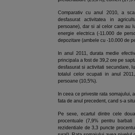
Comparativ cu anul 2010, a scaz
desfasurat activitatea in agricul
persoane), dar si al celor care au l
energie electrica (-11.000 de perso
depozitare (ambele cu -10.000 de p
In anul 2011, durata medie efectiv
principala a fost de 39,2 ore pe sa
desfasurat si activitati secundare,
totalul celor ocupati in anul 201
persoane (10,5%).
In ceea ce priveste rata somajului, a
fata de anul precedent, cand s-a situ
Pe sexe, ecartul dintre cele dou
procentuale (7,9% pentru barbati
rezidentiale de 3,3 puncte procent
rural). Rata somajului avea nivelul c