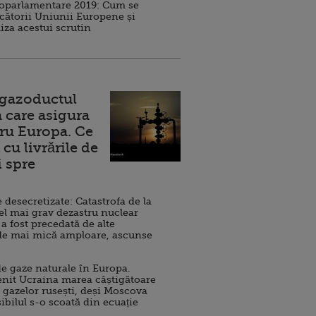
roparlamentare 2019: Cum se
cătorii Uniunii Europene și
iza acestui scrutin
 gazoductul
 care asigura
ru Europa. Ce
cu livrările de
i spre
esecretizate: Catastrofa de la
el mai grav dezastru nuclear
 a fost precedată de alte
de mai mică amploare, ascunse
e gaze naturale în Europa.
nit Ucraina marea câștigătoare
 gazelor rusești, deși Moscova
sibilul s-o scoată din ecuație