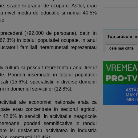
e, scade si gradul de ocupare. Astfel, erau
cu nivel mediu de educatie si numai 40,5%
ie.
l precedent (+92.000 de persoane), detin in
Top articole i
,3%) in totalul populatiei ocupate. In anul
lucratorii familiali neremunerati reprezentau
cele mai citite
silvicultura si pescuit reprezentau anul trecut
te. Ponderi insemnate in totalul populatiei
icati (15,6%), specialistii in diverse domenii
ii in domeniul serviciilor (12,8%).
ctivitati ale economiei nationale arata ca
pate erau concentrate in sectorul agricol,
r 42,6% in servicii. In activitatile neagricole
ersoane, ponderi semnificative in randul
re isi desfasurau activitatea in industria
) si constructii (10,4%).