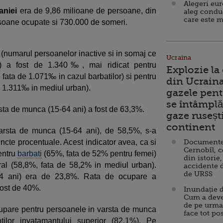
Alegeri eu
niei
era de 9,86 milioane de persoane, din
aleg condu
care este m
soane ocupate si 730.000 de someri.
numarul persoanelor inactive si in somaj ce
Ucraina
e) a fost de 1.340‰, mai ridicat pentru
Explozie la
fata de 1.071‰ in cazul barbatilor) si pentru
din Ucraina
 1.311‰ in mediul urban).
gazele pent
se întâmplă 
rsta de munca (15-64 ani) a fost de 63,3%.
gaze ruseșt
continent
arsta de munca (15-64 ani), de 58,5%, s-a
uncte procentuale. Acest indicator avea, ca si
Documente d
Cernobîl, c
pentru
barbati
(65%, fata de 52% pentru femei)
din istorie,
ral (58,8%, fata de 58,2% in mediul urban).
accidente 
de URSS
-24 ani) era de 23,8%. Rata de ocupare a
fost de 40%.
Inundație d
Cum a deve
de pe urma
 ocupare pentru persoanele in varsta de munca
face tot po
ntilor invatamantului superior (82,1%). Pe