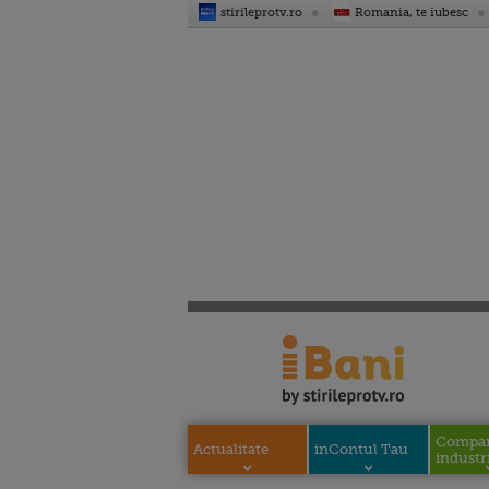
stirileprotv.ro
Romania, te iubesc
Compani
Actualitate
inContul Tau
industri