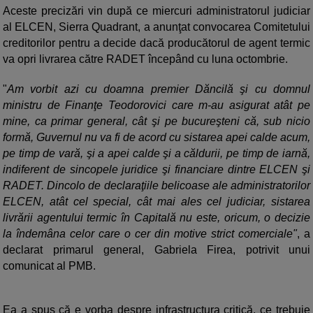
Aceste precizări vin după ce miercuri administratorul judiciar
al ELCEN, Sierra Quadrant, a anunţat convocarea Comitetului
creditorilor pentru a decide dacă producătorul de agent termic
va opri livrarea către RADET începând cu luna octombrie.
"
Am vorbit azi cu doamna premier Dăncilă şi cu domnul
ministru de Finanţe Teodorovici care m-au asigurat atât pe
mine, ca primar general, cât şi pe bucureşteni că, sub nicio
formă, Guvernul nu va fi de acord cu sistarea apei calde acum,
pe timp de vară, şi a apei calde şi a căldurii, pe timp de iarnă,
indiferent de sincopele juridice şi financiare dintre ELCEN şi
RADET. Dincolo de declaraţiile belicoase ale administratorilor
ELCEN, atât cel special, cât mai ales cel judiciar, sistarea
livrării agentului termic în Capitală nu este, oricum, o decizie
la îndemâna celor care o cer din motive strict comerciale"
, a
declarat primarul general, Gabriela Firea, potrivit unui
comunicat al PMB.
Ea a spus că e vorba despre infrastructura critică, ce trebuie