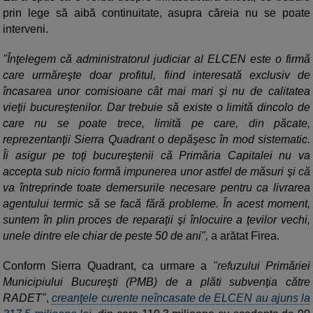
prin lege să aibă continuitate, asupra căreia nu se poate
interveni.
"Înţelegem că administratorul judiciar al ELCEN este o firmă
care urmăreşte doar profitul, fiind interesată exclusiv de
încasarea unor comisioane cât mai mari şi nu de calitatea
vieţii bucureştenilor. Dar trebuie să existe o limită dincolo de
care nu se poate trece, limită pe care, din păcate,
reprezentanţii Sierra Quadrant o depăşesc în mod sistematic.
Îi asigur pe toţi bucureştenii că Primăria Capitalei nu va
accepta sub nicio formă impunerea unor astfel de măsuri şi că
va întreprinde toate demersurile necesare pentru ca livrarea
agentului termic să se facă fără probleme. În acest moment,
suntem în plin proces de reparaţii şi înlocuire a ţevilor vechi,
unele dintre ele chiar de peste 50 de ani",
a arătat Firea.
Conform Sierra Quadrant, ca urmare a
"refuzului Primăriei
Municipiului Bucureşti (PMB) de a plăti subvenţia către
RADET"
,
creanţele curente neîncasate de ELCEN au ajuns la