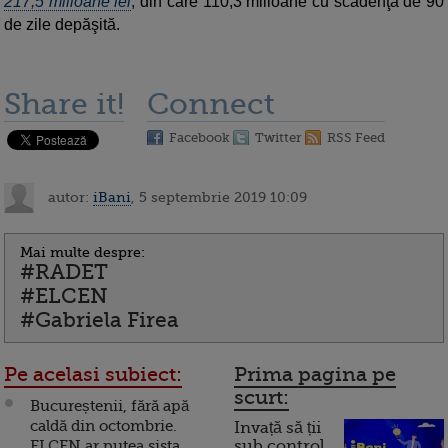
217,5 milioane lei
, din care 110,3 milioane cu scadenţa de 90
de zile depăşită.
Share it!
Connect
Facebook
Twitter
RSS Feed
autor:
iBani
, 5 septembrie 2019 10:09
Mai multe despre:
#RADET
#ELCEN
#Gabriela Firea
Pe acelasi subiect:
Prima pagina pe
scurt:
Bucureștenii, fără apă
caldă din octombrie.
Invață să ții
ELCEN ar putea sista
sub control