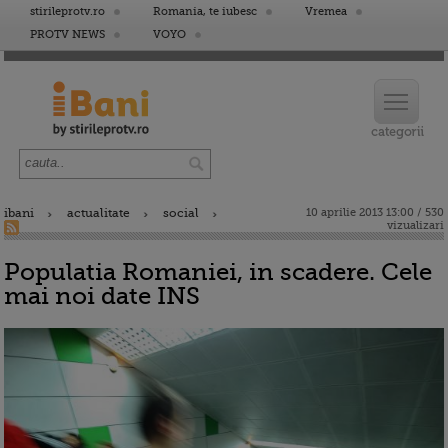
stirileprotv.ro
Romania, te iubesc
Vremea
PROTV NEWS
VOYO
ibani
actualitate
social
10 aprilie 2013 13:00 / 530
vizualizari
Populatia Romaniei, in scadere. Cele
mai noi date INS