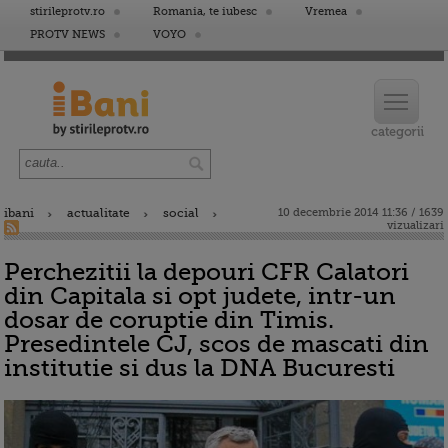
stirileprotv.ro
Romania, te iubesc
Vremea
PROTV NEWS
VOYO
ibani
actualitate
social
10 decembrie 2014 11:36 / 1639
vizualizari
Perchezitii la depouri CFR Calatori
din Capitala si opt judete, intr-un
dosar de coruptie din Timis.
Presedintele CJ, scos de mascati din
institutie si dus la DNA Bucuresti