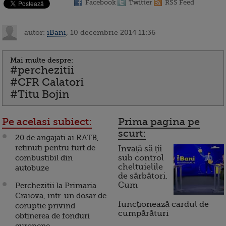
Facebook
Twitter
RSS Feed
autor:
iBani
, 10 decembrie 2014 11:36
Mai multe despre:
#perchezitii
#CFR Calatori
#Titu Bojin
Pe acelasi subiect:
Prima pagina pe
scurt:
20 de angajati ai RATB,
retinuti pentru furt de
Invață să ții
combustibil din
sub control
cheltuielile
autobuze
de sărbători.
Cum
Perchezitii la Primaria
Craiova, intr-un dosar de
funcționează cardul de
coruptie privind
cumpărături
obtinerea de fonduri