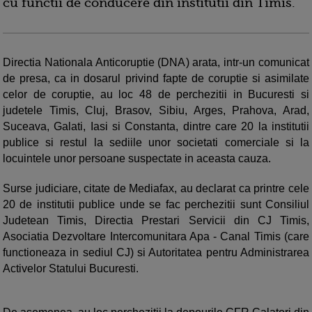
cu functii de conducere din institutii din Timis.
Directia Nationala Anticoruptie (DNA) arata, intr-un comunicat
de presa, ca in dosarul privind fapte de coruptie si asimilate
celor de coruptie, au loc 48 de perchezitii in Bucuresti si
judetele Timis, Cluj, Brasov, Sibiu, Arges, Prahova, Arad,
Suceava, Galati, Iasi si Constanta, dintre care 20 la institutii
publice si restul la sediile unor societati comerciale si la
locuintele unor persoane suspectate in aceasta cauza.
Surse judiciare, citate de Mediafax, au declarat ca printre cele
20 de institutii publice unde se fac perchezitii sunt Consiliul
Judetean Timis, Directia Prestari Servicii din CJ Timis,
Asociatia Dezvoltare Intercomunitara Apa - Canal Timis (care
functioneaza in sediul CJ) si Autoritatea pentru Administrarea
Activelor Statului Bucuresti.