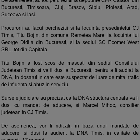
De asemenea, au loc perchezitii la depourile CFR Calatori din
Bucuresti, Timisoara, Cluj, Brasov, Sibiu, Ploiesti, Arad,
Suceava si Iasi.
Procurorii au facut perchezitii si la locuinta presedintelui CJ
Timis, Titu Bojin, din comuna Remetea Mare, la locuinta lui
George Didila din Bucuresti, si la sediul SC Ecomet West
SRL, tot din Capitala.
Titu Bojin a fost scos de mascati din sediul Consiliului
Judetean Timis si va fi dus la Bucuresti, pentru a fi audiat la
DNA, in dosarul in care este suspectat de luare de mita, trafic
de influenta si abuz in serviciu.
Sursele judiciare au precizat ca la DNA structura centrala va fi
dus, cu mandat de aducere, si Marcel Mihoc, consilier
judetean in CJ Timis.
De asemenea, vor fi ridicati, in baza unor mandate de
aducere, si dusi la audieri, la DNA Timis, in calitate de