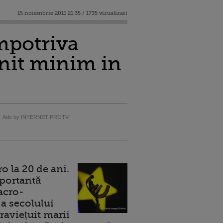
15 noiembrie 2011 21:35 / 1735 vizualizari
mpotriva
enit minim in
Ads by INTERNET PROTV
 la 20 de ani.
portantă
acro-
a secolului
raviețuit marii