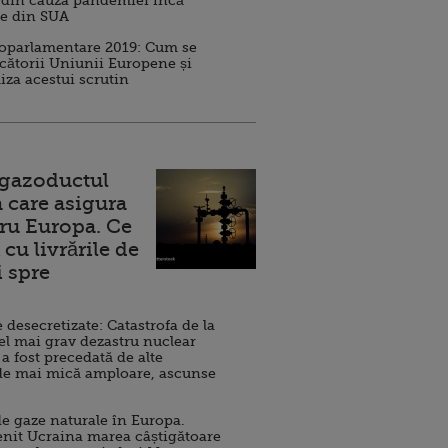
 din cauza pandemiei încă
ve din SUA
roparlamentare 2019: Cum se
cătorii Uniunii Europene și
iza acestui scrutin
 gazoductul
 care asigura
ru Europa. Ce
cu livrările de
i spre
esecretizate: Catastrofa de la
el mai grav dezastru nuclear
 a fost precedată de alte
de mai mică amploare, ascunse
e gaze naturale în Europa.
nit Ucraina marea câștigătoare