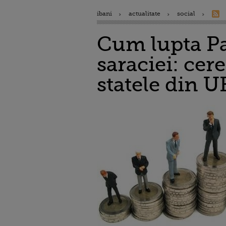
ibani
actualitate
social
Cum lupta P
saraciei: cer
statele din U