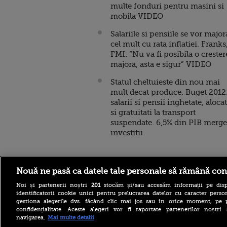
multe fonduri pentru masini si
mobila VIDEO
Salariile si pensiile se vor major
cel mult cu rata inflatiei. Franks
FMI: “Nu va fi posibila o crester
majora, asta e sigur” VIDEO
Statul cheltuieste din nou mai
mult decat produce. Buget 2012
salarii si pensii inghetate, alocat
si gratuitati la transport
suspendate. 6,5% din PIB merge
investitii
Nouă ne pasă ca datele tale personale să rămână con
Stirileprotv.ro
ilike-it.
Noi și partenerii noștri
201
stocăm și/sau accesăm informații pe disp
identificatorii cookie unici pentru prelucrarea datelor cu caracter person
gestiona alegerile dvs. făcând clic mai jos sau în orice moment, pe 
confidențialitate. Aceste alegeri vor fi raportate partenerilor noștr
navigarea.
Mai multe detalii