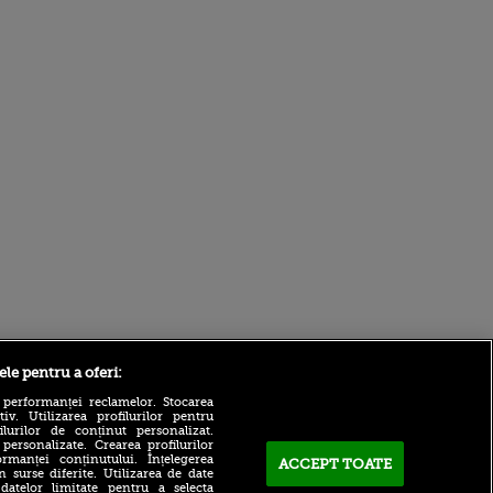
ele pentru a oferi:
Sport.ro
 performanței reclamelor. Stocarea
v. Utilizarea profilurilor pentru
ilurilor de conținut personalizat.
 personalizate. Crearea profilurilor
rmanței conținutului. Înțelegerea
ACCEPT TOATE
n surse diferite. Utilizarea de date
 datelor limitate pentru a selecta