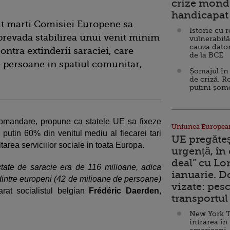
crize mondi
handicapat 
t marti Comisiei Europene sa
Istorie cu 
prevada stabilirea unui venit minim
vulnerabilă
cauza dator
ontra extinderii saraciei, care
de la BCE
e persoane in spatiul comunitar,
Șomajul în 
de criză. R
puțini șom
comandare, propune ca statele UE sa fixeze
Uniunea Europea
putin 60% din venitul mediu al fiecarei tari
UE pregăte
area serviciilor sociale in toata Europa.
urgență, în
deal” cu Lo
tate de saracie era de 116 milioane, adica
ianuarie. 
dintre europeni (42 de milioane de persoane)
vizate: pesc
arat socialistul belgian
Frédéric Daerden
,
transportul 
New York T
intrarea în