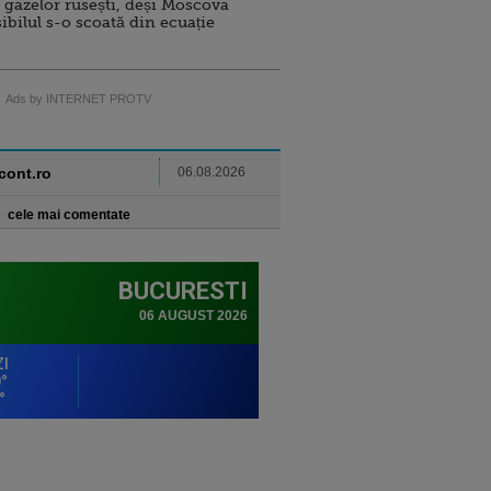
 gazelor rusești, deși Moscova
sibilul s-o scoată din ecuație
Ads by INTERNET PROTV
ncont.ro
06.08.2026
cele mai comentate