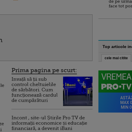
de pe urma
face tot po
n
Top articole i
cele mai citite
Prima pagina pe scurt:
Invață să ții sub
control cheltuielile
ile
de sărbători. Cum
funcționează cardul
de cumpărături
Incont , site-ul Știrile Pro TV de
informații economice și educație
ze
financiară, a devenit iBani
i