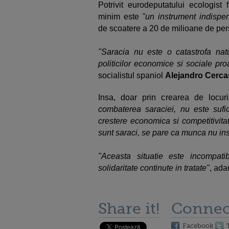
Potrivit eurodeputatului ecologist 
minim este
"un instrument indispe
de scoatere a 20 de milioane de per
"Saracia nu este o catastrofa natur
politicilor economice si sociale pr
socialistul spaniol
Alejandro Cerca
Insa, doar prin crearea de locu
combaterea saraciei, nu este sufi
crestere economica si competitivitat
sunt saraci, se pare ca munca nu in
"Aceasta situatie este incompati
solidaritate continute in tratate"
, ad
Share it!
Connec
Facebook