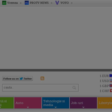
Vremea
PROTV NEWS
VOYO
1 EUR
1 USD
1 GBP
1 CHF
i si
Tehnologie si
Auto
Job-uri
Lifestyl
i
media