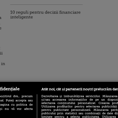
10 reguli pentru decizii financiare
inteligente
a
,
e
:
ii
 in
fidențiale
Atât noi, cât și partenerii noștri prelucrăm dat
ro
foodstory.ro
Procinema.ro
ozitivul dvs., precum
Dezvoltarea și îmbunătățirea serviciilor. Măsurarea
și/sau accesarea informațiilor de pe un dispoziti
al. Puteți accepta sau
selectarea conținutului personalizat. Crearea prof
pagina cu politica de
Utilizarea profilurilor pentru selectarea publicității
i și nu vă vor afecta
pentru publicitate personalizată. Măsurarea perfo
publicului prin statistici sau combinații de date di
limitate pentru a selecta publicitatea. Utilizarea