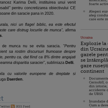
americani,
francez Karima Delli, instituirea unui venit
foarte acti
nsabil"
pentru concretizarea obiectivului CE
Alegeri eu
soane din saracie pana in 2020.
aleg condu
care este m
ala, nici un flagel biblic, ea este efectul
oaste care distrug locurile de munca",
afirma
s
.
Ucraina
Explozie la
ri de munca nu se evita saracia.
"Pentru
din Ucraina
cient sa rostim discursuri frumoase despre
gazele pent
e, pentru ca, dat fiind ca 8% dintre angajati
se întâmplă 
seamna disparitia saraciei"
, subliniaza
Delli
.
gaze ruseșt
continent
bila cu valorile europene de dreptate si
Documente d
auga
Daerden
.
Cernobîl, c
din istorie,
accidente 
de URSS
t
Inundație d
Cum a deve
Twitter
RSS Feed