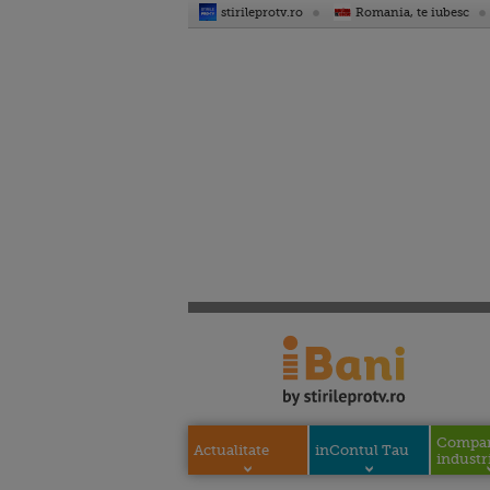
stirileprotv.ro
Romania, te iubesc
Compani
Actualitate
inContul Tau
industri