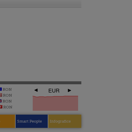
EUR
RON
RON
RON
RON
e
Smart People
Infografice