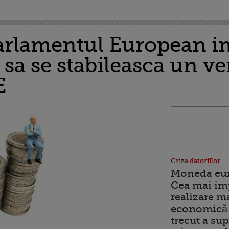
arlamentul European i
e sa se stabileasca un v
E
Criza datoriilor
Moneda euro
Cea mai im
realizare m
economică 
trecut a sup