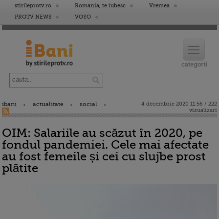
stirileprotv.ro
Romania, te iubesc
Vremea
PROTV NEWS
VOYO
ibani
actualitate
social
4 decembrie 2020 11:56 / 222
vizualizari
OIM: Salariile au scăzut în 2020, pe
fondul pandemiei. Cele mai afectate
au fost femeile și cei cu slujbe prost
plătite