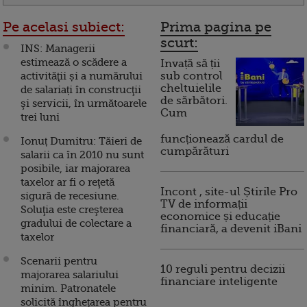
Pe acelasi subiect:
Prima pagina pe
scurt:
INS: Managerii
estimează o scădere a
Invață să ții
activităţii și a numărului
sub control
cheltuielile
de salariați în construcţii
de sărbători.
şi servicii, în următoarele
Cum
trei luni
funcționează cardul de
Ionuț Dumitru: Tăieri de
cumpărături
salarii ca în 2010 nu sunt
posibile, iar majorarea
taxelor ar fi o reţetă
Incont , site-ul Știrile Pro
sigură de recesiune.
TV de informații
Soluţia este creşterea
economice și educație
gradului de colectare a
financiară, a devenit iBani
taxelor
Scenarii pentru
10 reguli pentru decizii
majorarea salariului
financiare inteligente
minim. Patronatele
solicită înghețarea pentru