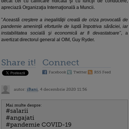
decât cei cu calificare ridicată şi cu funcţii de conducere,
apreciază Organizaţia Internaţională a Muncii.
"
Această creştere a inegalităţii creată de criza provocată de
pandemie ameninţă eforturile de luptă împotriva sărăciei, iar
instabilitatea socială şi economică ar fi devastatoare"
, a
avertizat directorul general al OIM, Guy Ryder.
Share it!
Connect
Facebook
Twitter
RSS Feed
autor:
iBani
, 4 decembrie 2020 11:56
Mai multe despre:
#salarii
#angajati
#pandemie COVID-19