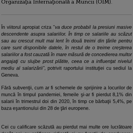
Organizaţia Internaţională a Muncii (OIM).
În viitorul apropiat criza "
va duce probabil la presiuni masive
descendente asupra salariilor. În timp ce salariile au scăzut
sau au crescut mult mai lent în două treimi din ţările pentru
care sunt disponibile datele, în restul de o treime creşterea
salariilor a fost cauzată în mare măsură de concedierea multor
angajaţi cu slujbe prost plătite, ceea ce a influenţat nivelul
mediu al salarizării",
potrivit raportului instituţiei cu sediul la
Geneva.
Fără subvenţii, cum ar fi schemele de sprijinire a locurilor de
muncă în timpul pandemiei, femeile şi-ar fi pierdut 8,1% din
salarii în trimestrul doi din 2020, în timp ce bărbaţii 5,4%, pe
baza eşantionului din 28 de ţări europene.
Cei cu calificare scăzută au pierdut mai multe ore lucrătoare