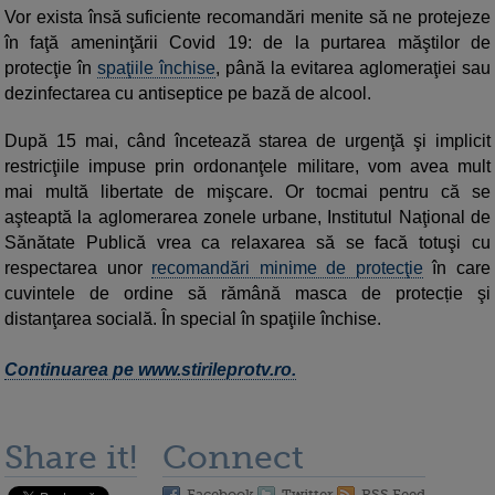
Vor exista însă suficiente recomandări menite să ne protejeze
în faţă ameninţării Covid 19: de la purtarea măştilor de
protecţie în
spaţiile închise
, până la evitarea aglomeraţiei sau
dezinfectarea cu antiseptice pe bază de alcool.
După 15 mai, când încetează starea de urgenţă şi implicit
restricţiile impuse prin ordonanţele militare, vom avea mult
mai multă libertate de mişcare. Or tocmai pentru că se
aşteaptă la aglomerarea zonele urbane, Institutul Naţional de
Sănătate Publică vrea ca relaxarea să se facă totuşi cu
respectarea unor
recomandări minime de protecţie
în care
cuvintele de ordine să rămână masca de protecție şi
distanţarea socială. În special în spaţiile închise.
Continuarea pe www.stirileprotv.ro.
Share it!
Connect
Facebook
Twitter
RSS Feed