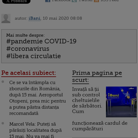
autor:
iBani
, 10 mai 2020 08:08
Mai multe despre:
#pandemie COVID-19
#coronavirus
#libera circulatie
Pe acelasi subiect:
Prima pagina pe
scurt:
Ce se va întâmpla cu
zborurile din România,
Invață să ții
după 15 mai. Aeroportul
sub control
cheltuielile
Otopeni, prea mic pentru
de sărbători.
a putea păstra distanța
Cum
recomandată
funcționează cardul de
Marcel Vela: Puteți să
cumpărături
părăsiți localitatea după
15 mai. Nu va mai fi