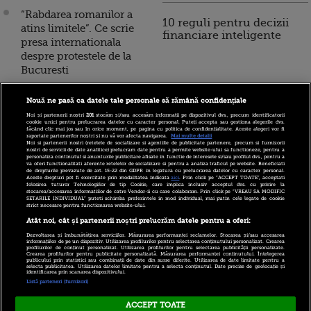
“Rabdarea romanilor a
10 reguli pentru decizii
atins limitele”. Ce scrie
financiare inteligente
presa internationala
despre protestele de la
Bucuresti
V-a fost avariata masina
Nouă ne pasă ca datele tale personale să rămână confidențiale
in protestele din
Noi și partenerii noștri
201
stocăm și/sau accesăm informații pe dispozitivul dvs., precum identificatorii
Capitala? Unii asiguratori
cookie unici pentru prelucrarea datelor cu caracter personal. Puteți accepta sau gestiona alegerile dvs.
făcând clic mai jos sau în orice moment, pe pagina cu politica de confidențialitate. Aceste alegeri vor fi
au clauze care-i absolva
raportate partenerilor noștri și nu vă vor afecta navigarea.
Mai multe detalii
Noi si partenerii nostri (retelele de socializare si agentiile de publicitate partenere, precum si furnizorii
de obligatii in astfel de
nostri de servicii de date analitice) prelucram date pentru a permite website-ului sa functioneze, pentru a
personaliza continutul si anunturile publicitare afisate in functie de interesele si/sau profilul dvs., pentru a
situatii
va oferi functionalitati aferente retelelor de socializare si pentru a analiza traficul pe website. Beneficiati
de drepturile prevazute de art. 15-22 din GDPR in legatura cu prelucrarea datelor cu caracter personal.
Aceste drepturi pot fi exercitate prin modalitatea indicata
aici
. Prin click pe “ACCEPT TOATE”, acceptati
Presa internationala:
folosirea tuturor Tehnologiilor de tip Cookie, care implica inclusiv acceptul dvs. cu privire la
stocarea/accesarea informatiilor de catre Vendor-ii cu care colaboram. Prin click pe “VREAU SA MODIFIC
Protestele din Romania
SETARILE INDIVIDUAL” puteti schimba preferintele in mod individual, mai putin cele legate de cookie
strict necesare pentru functionarea website-ului.
nu dau semne ca s-ar
Atât noi, cât și partenerii noștri prelucrăm datele pentru a oferi:
incheia. Furiosi pe
Dezvoltarea și îmbunătățirea serviciilor. Măsurarea performanței reclamelor. Stocarea și/sau accesarea
austeritate, nepotism si
informațiilor de pe un dispozitiv. Utilizarea profilurilor pentru selectarea conținutului personalizat. Crearea
profilurilor de conținut personalizat. Utilizarea profilurilor pentru selectarea publicității personalizate.
coruptie, romanii cer
Crearea profilurilor pentru publicitate personalizată. Măsurarea performanței conținutului. Înțelegerea
publicului prin statistici sau combinații de date din surse diferite. Utilizarea de date limitate pentru a
selecta publicitatea. Utilizarea datelor limitate pentru a selecta conținutul. Date precise de geolocație și
demisia presedintelui
identificarea prin scanarea dispozitivului.
Listă parteneri (furnizori)
ACCEPT TOATE