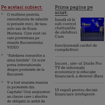
Pe acelasi subiect:
Prima pagina pe
scurt:
O multime pestrita,
nemultumita de salariile
Invață să ții
si pensiile mici, de taxa
sub control
cheltuielile
auto sau de Rosia
de sărbători.
Montana. Cine sunt cei
Cum
care protesteaza pe
strazile Bucurestiului
funcționează cardul de
VIDEO
cumpărături
“Rabdarea romanilor a
atins limitele”. Ce scrie
Incont , site-ul Știrile Pro
presa internationala
TV de informații
despre protestele de la
economice și educație
Bucuresti
financiară, a devenit iBani
V-a fost avariata masina
in protestele din
10 reguli pentru decizii
Capitala? Unii asiguratori
financiare inteligente
au clauze care-i absolva
de obligatii in astfel de