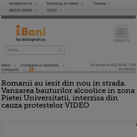
stirileprotv.ro
Romania, te iubesc
Vremea
PROTV NEWS
VOYO
ibani
companii si industrii
18 ianuarie 2012 22:18 / 339
vizualizari
companii
Romanii au iesit din nou in strada.
Vanzarea bauturilor alcoolice in zona
Pietei Universitatii, interzisa din
cauza protestelor VIDEO