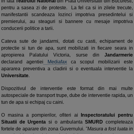
in fata
Teatrului National
din Piata Universitatii din Bucuresti,
pentru a sasea zi de proteste. La fel ca si in zilele trecute,
manifestantii scandeaza lozinci impotriva presedintelui si
premierului, au steaguri si bannere cu mesaje impotriva
conducerii politice a tarii.
Cateva sute de jandarmi, dotati cu casti, echipament de
protectie si tun de apa, sunt mobilizati in fiecare seara in
apropierea Palatului Victoria, surse din
Jandarmerie
declarand agentiei
Mediafax
ca scopul mobilizarii este
apararea preventiva a cladirii si o eventuala interventie la
Universitate
.
Dispozitivul de interventie este format din mai multe
autospeciale de transport trupe, dube de interventie rapida, un
tun de apa si echipaj cu caini.
O masina a pompierilor, ofiteri ai
Inspectoratului pentru
Situatii de Urgenta
si o ambulanta
SMURD
completeaza
fortele de aparare din zona Guvernului.
"Masura a fost luata in