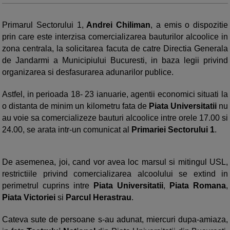
Primarul Sectorului 1,
Andrei Chiliman
, a emis o dispozitie
prin care este interzisa comercializarea bauturilor alcoolice in
zona centrala, la solicitarea facuta de catre Directia Generala
de Jandarmi a Municipiului Bucuresti, in baza legii privind
organizarea si desfasurarea adunarilor publice.
Astfel, in perioada 18- 23 ianuarie, agentii economici situati la
o distanta de minim un kilometru fata de
Piata Universitatii
nu
au voie sa comercializeze bauturi alcoolice intre orele 17.00 si
24.00, se arata intr-un comunicat al
Primariei Sectorului 1
.
De asemenea, joi, cand vor avea loc marsul si mitingul USL,
restrictiile privind comercializarea alcoolului se extind in
perimetrul cuprins intre
Piata Universitatii
,
Piata Romana
,
Piata Victoriei
si
Parcul Herastrau
.
Cateva sute de persoane s-au adunat, miercuri dupa-amiaza,