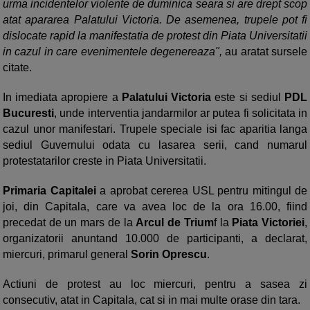
urma incidentelor violente de duminica seara si are drept scop
atat apararea Palatului Victoria. De asemenea, trupele pot fi
dislocate rapid la manifestatia de protest din Piata Universitatii
in cazul in care evenimentele degenereaza",
au aratat sursele
citate.
In imediata apropiere a
Palatului Victoria
este si sediul
PDL
Bucuresti
, unde interventia jandarmilor ar putea fi solicitata in
cazul unor manifestari. Trupele speciale isi fac aparitia langa
sediul Guvernului odata cu lasarea serii, cand numarul
protestatarilor creste in Piata Universitatii.
Primaria Capitalei
a aprobat cererea USL pentru mitingul de
joi, din Capitala, care va avea loc de la ora 16.00, fiind
precedat de un mars de la
Arcul de Trium
f la
Piata Victoriei
,
organizatorii anuntand 10.000 de participanti, a declarat,
miercuri, primarul general
Sorin Oprescu
.
Actiuni de protest au loc miercuri, pentru a sasea zi
consecutiv, atat in Capitala, cat si in mai multe orase din tara.