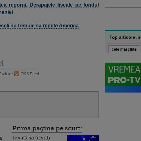
tea reporni. Derapajele fiscale pe fondul
maniei
eseli nu trebuie sa repete America
Top articole i
cele mai citite
t
Twitter
RSS Feed
Prima pagina pe scurt:
Invață să ții sub
a