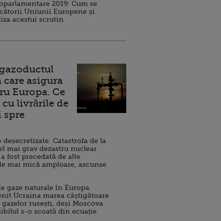
roparlamentare 2019: Cum se
cătorii Uniunii Europene și
iza acestui scrutin
 gazoductul
 care asigura
ru Europa. Ce
cu livrările de
i spre
esecretizate: Catastrofa de la
el mai grav dezastru nuclear
 a fost precedată de alte
de mai mică amploare, ascunse
e gaze naturale în Europa.
nit Ucraina marea câștigătoare
 gazelor rusești, deși Moscova
sibilul s-o scoată din ecuație