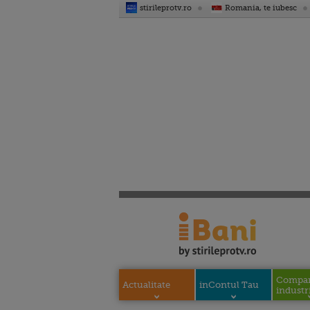
stirileprotv.ro
Romania, te iubesc
Compani
Actualitate
inContul Tau
industri