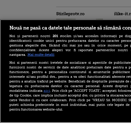
Stirileprotv.ro
ilike-it.
Nouă ne pasă ca datele tale personale să rămână con
Noi și partenerii noștri
201
stocăm și/sau accesăm informații pe disp
identificatorii cookie unici pentru prelucrarea datelor cu caracter person
gestiona alegerile dvs. făcând clic mai jos sau în orice moment, pe 
confidențialitate. Aceste alegeri vor fi raportate partenerilor noștr
Moody’s păstrează ratingul
navigarea.
Mai multe detalii
României în categoria
„recomandat investiţiilor”,
Noi si partenerii nostri (retelele de socializare si agentiile de publicita
cu perspectiva negativă.
furnizorii nostri de servicii de date analitice) prelucram date pentru a p
Mesajul lui N. Dan
functioneze, pentru a personaliza continutul si anunturile publicitare
interesele si/sau profilul dvs., pentru a va oferi functionalitati aferente ret
Descoperire senzațională
pentru a analiza traficul pe website. Beneficiati de drepturile prevazute de
lângă Piramida Roșie: Un
sistem hidraulic de 4.500
legatura cu prelucrarea datelor cu caracter personal. Aceste drepturi 
ani ar conține secretul
aici
modalitatea indicata
. Prin click pe “ACCEPT TOATE”, acceptati folosire
construirii piramidelor
de tip Cookie, care implica inclusiv acceptul dvs. cu privire la stocarea/acc
catre Vendor-ii cu care colaboram. Prin click pe “VREAU SA MODIFIC 
Reacția Rusiei după ce o
puteti schimba preferintele in mod individual, mai putin cele legate de 
dronă explozivă a paralizat
pentru functionarea website-ului.
aeroportul din Leipzig: „O
provocare complet
fabricată”
Copyright ©