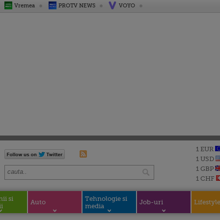
Vremea
PROTV NEWS
VOYO
1 EUR
1 USD
1 GBP
1 CHF
i si
Tehnologie si
Auto
Job-uri
Lifestyl
i
media