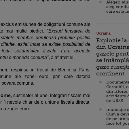
Alegeri eu
aleg condu
care este m
 a exclus emisiunea de obligatiuni comune ale
te mai multe piedici.
"Exclud lansarea de
Ucraina
statele membre deruleaza propriile politici
Explozie la
ferite, astfel incat sa existe posibilitati de
din Ucraina
forta solidaritatea fiscala. Fara aceasta
gazele pent
pentru o moneda comuna"
, a afirmat el.
se întâmplă 
gaze ruseșt
eri, respinse in trecut de Berlin si Paris,
continent
omune ale zonei euro, prin care datoria
Documente d
 o povara comuna.
Cernobîl, c
din istorie,
borne
, sustinator al unei integrari fiscale mai
accidente 
de URSS
 fi nevoie chiar de o uniune fiscala directa.
a a zonei euro.
Inundație d
Cum a deve
de pe urma
face tot po