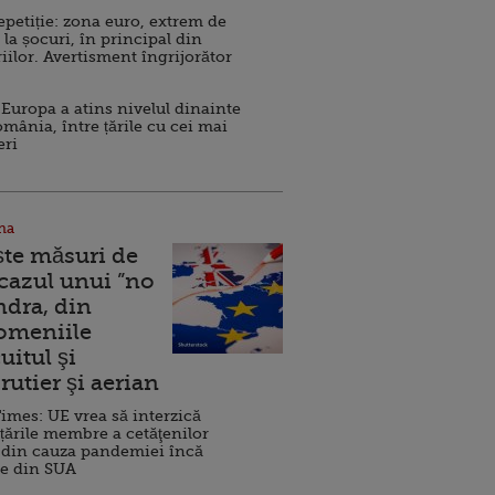
repetiție: zona euro, extrem de
 la șocuri, în principal din
iilor. Avertisment îngrijorător
Europa a atins nivelul dinainte
omânia, între țările cu cei mai
eri
na
ște măsuri de
 cazul unui ”no
ndra, din
Domeniile
uitul şi
rutier şi aerian
imes: UE vrea să interzică
 țările membre a cetăţenilor
 din cauza pandemiei încă
ve din SUA