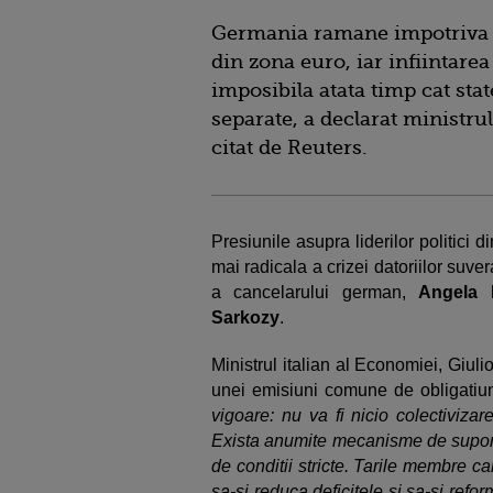
Germania ramane impotriva "co
din zona euro, iar infiintare
imposibila atata timp cat sta
separate, a declarat ministru
citat de Reuters.
Presiunile asupra liderilor politici 
mai radicala a crizei datoriilor suver
a cancelarului german,
Angela 
Sarkozy
.
Ministrul italian al Economiei, Giuli
unei emisiuni comune de obligatiun
vigoare: nu va fi nicio colectivizare
Exista anumite mecanisme de suport 
de conditii stricte. Tarile membre c
sa-si reduca deficitele si sa-si ref