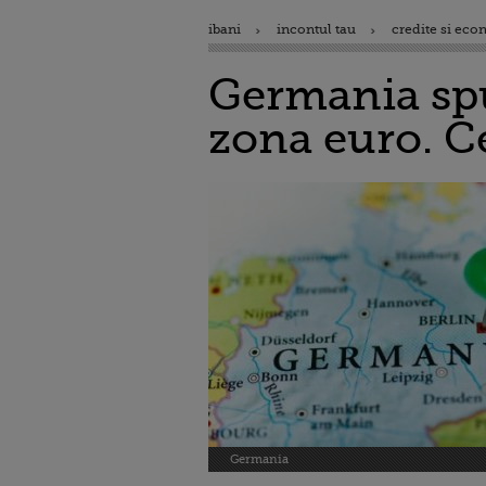
ibani
incontul tau
credite si eco
Germania spun
zona euro. Ce
Germania