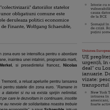
Istorie cu 
lectivizarii" datoriilor statelor
vulnerabilă
cauza dator
a unor obligatiuni comune este
de la BCE
tele deruleaza politici economice
Șomajul în 
l de Finante, Wolfgang Schaeuble,
de criză. R
puțini șom
Uniunea Europea
din zona euro se intensifica pentru o abordare
UE pregăte
ane, inaintea unei intalniri, programata marti,
urgență, în
Merkel
, si presedintelui francez,
Nicolas
deal” cu Lo
ianuarie. 
vizate: pesc
o Tremonti, a reluat apelurile pentru lansarea
transportul 
i pentru statele din zona euro.
"Ramane in
New York T
 a datoriei si nu va exista sprijin nelimitat.
intrarea în
pe care le dezvoltam in continuare, insotite
americani,
are au nevoie de solidaritatea noastra trebuie
foarte acti
ormeze economiile"
, a spus
Schaeuble
, intr-un