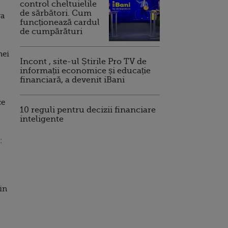
control cheltuielile
de sărbători. Cum
ra
funcționează cardul
de cumpărături
nei
Incont , site-ul Știrile Pro TV de
informații economice și educație
financiară, a devenit iBani
ce
10 reguli pentru decizii financiare
inteligente
:
in