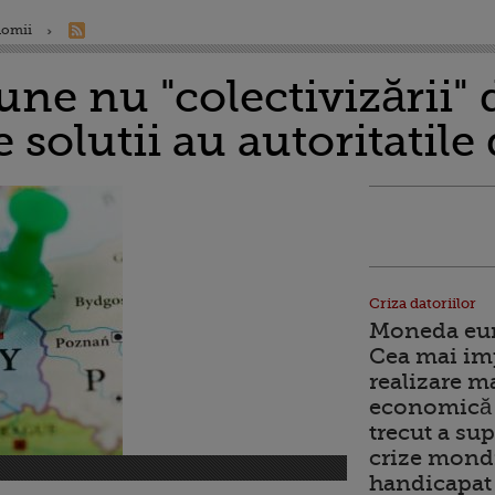
nomii
e nu "colectivizării" d
 solutii au autoritatile 
Criza datoriilor
Moneda euro
Cea mai im
realizare m
economică 
trecut a sup
crize mondi
handicapat 