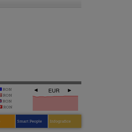
EUR
RON
RON
RON
RON
e
Smart People
Infografice