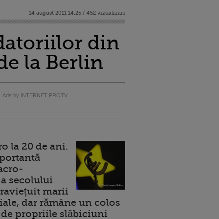
14 august 2011 14:25 / 452 vizualizari
atoriilor din
de la Berlin
Ads by INTERNET PROTV
 la 20 de ani.
portantă
acro-
a secolului
raviețuit marii
ale, dar rămâne un colos
de propriile slăbiciuni