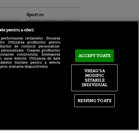
Sport.ro
ele pentru a oferi:
 performanței reclamelor. Stocarea
v. Utilizarea profilurilor pentru
ilurilor de conținut personalizat.
 personalizate. Crearea profilurilor
rmanței conținutului. Înțelegerea
Adrian Mihalcea a
ACCEPT TOATE
n surse diferite. Utilizarea de date
confirmat noul transfer la
ldau din
 datelor limitate pentru a selecta
UTA după remiza cu Rapid!
 și
 prin scanarea dispozitivului.
Anunțul făcut despre starea
 logodnica
VREAU SA
lui Alexi Pitu
 sunt
MODIFIC
ă criminală
După un flash-interviu
SETARILE
liniștit, Daniel Pancu a
INDIVIDUAL
ntru
EXPLODAT la conferință și
ita lui,
s-a luat la ceartă cu oamenii
t tată!
în sală: ”Gata, nu mai
RESPING TOATE
strigați”
, Adela
rol
Filip Stojilkovic, reacție
V
tranșantă după controversa
din meciul cu UTA: ”Arbitrul
știe că a greșit!”
itate
|
RSS