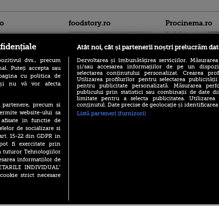
ro
foodstory.ro
Procinema.ro
fidențiale
Atât noi, cât și partenerii noștri prelucrăm dat
ozitivul dvs., precum
Dezvoltarea și îmbunătățirea serviciilor. Măsurarea
și/sau accesarea informațiilor de pe un dispoziti
al. Puteți accepta sau
selectarea conținutului personalizat. Crearea prof
pagina cu politica de
Utilizarea profilurilor pentru selectarea publicității
i și nu vă vor afecta
pentru publicitate personalizată. Măsurarea perfo
publicului prin statistici sau combinații de date di
(P) Descoperă Lumea
Nikolaj Coster-Wa
limitate pentru a selecta publicitatea. Utilizarea
Evenimentelor din România
Urzeala Tronurilor
conținutul. Date precise de geolocație și identificarea
te partenere, precum si
cu Transilvania Events!
Annabelle Wallis,
ermite website-ului sa
Listă parteneri (furnizori)
lui Sebastian Stan,
(P) Raku, gaming intens și o
 afisate in functie de
prinși într-o curs
pauză binemeritată cu...
elelor de socializare si
pizza Guseppe
 art. 15-22 din GDPR in
Emoții intense pe
Sebastian Stan! Iub
pot fi exercitate prin
(P) Poți folosi bonurile de
Annabelle, l-a făcu
a tuturor Tehnologiilor
masă pentru a comanda
mâncare acasă? Lista
esarea informatiilor de
Din 14 septembrie
aplicațiilor care le acceptă
SETARILE INDIVIDUAL”
Popescu revine în 
cookie strict necesare
principal la Pro T
 2026 PRO TV S.R.L |
Politica de Cookie
|
Politica Confidential