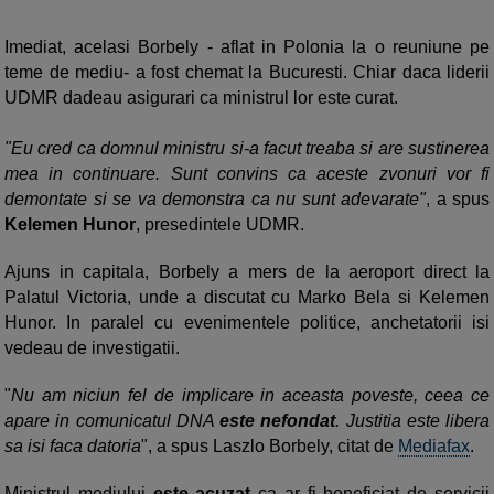
Imediat, acelasi Borbely - aflat in Polonia la o reuniune pe
teme de mediu- a fost chemat la Bucuresti. Chiar daca liderii
UDMR dadeau asigurari ca ministrul lor este curat.
"Eu cred ca domnul ministru si-a facut treaba si are sustinerea
mea in continuare. Sunt convins ca aceste zvonuri vor fi
demontate si se va demonstra ca nu sunt adevarate"
, a spus
Kelemen Hunor
, presedintele UDMR.
Ajuns in capitala, Borbely a mers de la aeroport direct la
Palatul Victoria, unde a discutat cu Marko Bela si Kelemen
Hunor. In paralel cu evenimentele politice, anchetatorii isi
vedeau de investigatii.
"
Nu am niciun fel de implicare in aceasta poveste, ceea ce
apare in comunicatul DNA
este nefondat
. Justitia este libera
sa isi faca datoria
", a spus Laszlo Borbely, citat de
Mediafax
.
Ministrul mediului
este acuzat
ca ar fi beneficiat de servicii