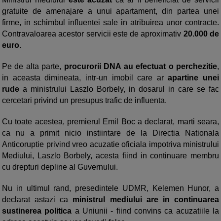
gratuite de amenajare a unui apartament, din partea unei
firme, in schimbul influentei sale in atribuirea unor contracte.
Contravaloarea acestor servicii este de aproximativ
20.000 de
euro
.
Pe de alta parte,
procurorii DNA au efectuat o perchezitie
,
in aceasta dimineata, intr-un imobil care ar
apartine unei
rude
a ministrului Laszlo Borbely, in dosarul in care se fac
cercetari privind un presupus trafic de influenta.
Cu toate acestea, premierul Emil Boc a declarat, marti seara,
ca nu a primit nicio instiintare de la Directia Nationala
Anticoruptie privind vreo acuzatie oficiala impotriva ministrului
Mediului, Laszlo Borbely, acesta fiind in continuare membru
cu drepturi depline al Guvernului.
Nu in ultimul rand, presedintele UDMR, Kelemen Hunor, a
declarat astazi ca
ministrul mediului are in continuarea
sustinerea politica
a Uniunii - fiind convins ca acuzatiile la