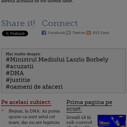
adresa acestuia se vor dovedi false.
Share it!
Connect
Facebook
Twitter
RSS Feed
Mai multe despre:
#Ministrul Mediului Laszlo Borbely
#acuzatii
#DNA
#justitie
#oameni de afaceri
Pe acelasi subiect:
Prima pagina pe
scurt:
Blejnar, la DNA: As putea
spune ca sunt seful cel
Invață să ții
mare, dar nu are legatura
sub control