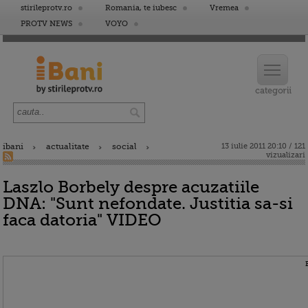
stirileprotv.ro
Romania, te iubesc
Vremea
PROTV NEWS
VOYO
ibani
actualitate
social
13 iulie 2011 20:10 / 121
vizualizari
Laszlo Borbely despre acuzatiile
DNA: "Sunt nefondate. Justitia sa-si
faca datoria" VIDEO