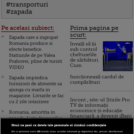
#transporturi
#zapada
Pe acelasi subiect:
Prima pagina pe
scurt:
Zapada care a ingropat
Romania produce si
Invață să ții
efecte benefice.
sub control
cheltuielile
Statiunile de pe Valea
de sărbători.
Prahovei, pline de turisti
Cum
VIDEO
funcționează cardul de
Zapada impiedica
cumpărături
furnizorii de alimente sa
ajunga cu marfa in
magazine. Livrarile se fac
Incont , site-ul Știrile Pro
cu 2 zile intarziere
TV de informații
economice și educație
Romania, amortita in
financiară, a devenit iBani
zapada. Lista drumurilor
inchise vineri dimineata
Nouă ne pasă ca datele tale personale să rămână confidențiale
VIDEO
Noi și partenerii noștri
201
stocăm și/sau accesăm informații pe dispozitivul dvs., precum identificatorii
10 reguli pentru decizii