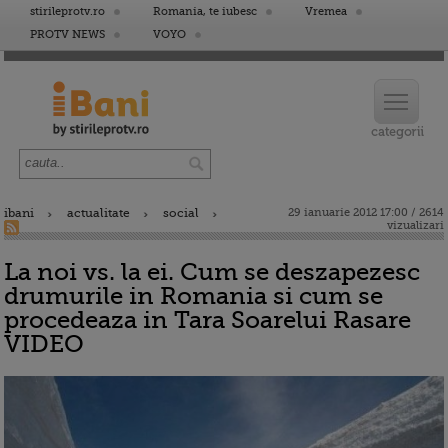
stirileprotv.ro
Romania, te iubesc
Vremea
PROTV NEWS
VOYO
ibani
actualitate
social
29 ianuarie 2012 17:00 / 2614
vizualizari
La noi vs. la ei. Cum se deszapezesc
drumurile in Romania si cum se
procedeaza in Tara Soarelui Rasare
VIDEO