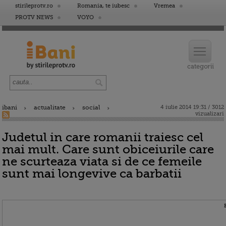
stirileprotv.ro
Romania, te iubesc
Vremea
PROTV NEWS
VOYO
ibani
actualitate
social
4 iulie 2014 19:31 / 3012
vizualizari
Judetul in care romanii traiesc cel
mai mult. Care sunt obiceiurile care
ne scurteaza viata si de ce femeile
sunt mai longevive ca barbatii