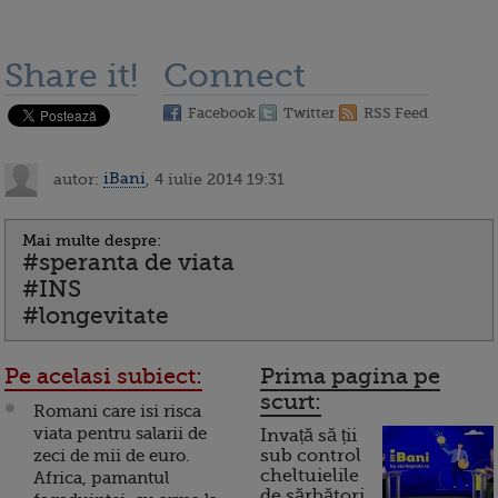
Share it!
Connect
Facebook
Twitter
RSS Feed
autor:
iBani
, 4 iulie 2014 19:31
Mai multe despre:
#speranta de viata
#INS
#longevitate
Pe acelasi subiect:
Prima pagina pe
scurt:
Romani care isi risca
viata pentru salarii de
Invață să ții
zeci de mii de euro.
sub control
cheltuielile
Africa, pamantul
de sărbători.