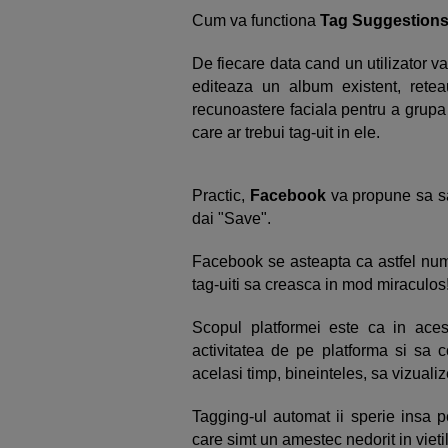
Cum va functiona
Tag Suggestion
De fiecare data cand un utilizator 
editeaza un album existent, retea
recunoastere faciala pentru a grupa 
care ar trebui tag-uit in ele.
Practic,
Facebook
va propune sa sa
dai "Save".
Facebook se asteapta ca astfel numa
tag-uiti sa creasca in mod miraculos
Scopul platformei este ca in aces
activitatea de pe platforma si sa 
acelasi timp, bineinteles, sa vizuali
Tagging-ul automat ii sperie insa p
care simt un amestec nedorit in vietile