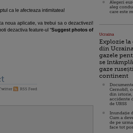
Alegeri eu
aleg condu
ptul ca le afecteaza intimitatea!
care este m
ta noua aplicatie, va trebui sa o dezactivezi!
 poti dezactiva feature-ul “
Suggest photos of
Ucraina
Explozie la
din Ucraina
gazele pent
se întâmplă 
gaze ruseșt
continent
t
Documente d
Twitter
RSS Feed
Cernobîl, c
din istorie,
accidente 
de URSS
Inundație d
Cum a deve
de pe urma
face tot po