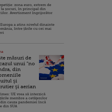
repetiție: zona euro, extrem de
 la șocuri, în principal din
iilor. Avertisment îngrijorător
Europa a atins nivelul dinainte
omânia, între țările cu cei mai
eri
na
ște măsuri de
 cazul unui ”no
ndra, din
Domeniile
uitul şi
rutier şi aerian
imes: UE vrea să interzică
 țările membre a cetăţenilor
 din cauza pandemiei încă
ve din SUA