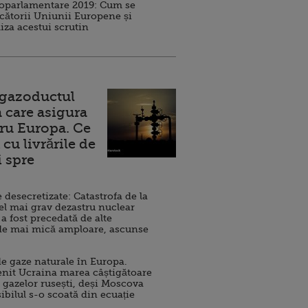
roparlamentare 2019: Cum se
cătorii Uniunii Europene și
iza acestui scrutin
 gazoductul
 care asigura
ru Europa. Ce
cu livrările de
i spre
esecretizate: Catastrofa de la
el mai grav dezastru nuclear
 a fost precedată de alte
de mai mică amploare, ascunse
e gaze naturale în Europa.
nit Ucraina marea câștigătoare
 gazelor rusești, deși Moscova
sibilul s-o scoată din ecuație