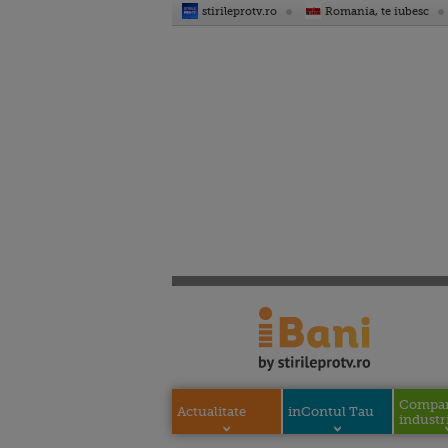
stirileprotv.ro
Romania, te iubesc
Compani
Actualitate
inContul Tau
industri