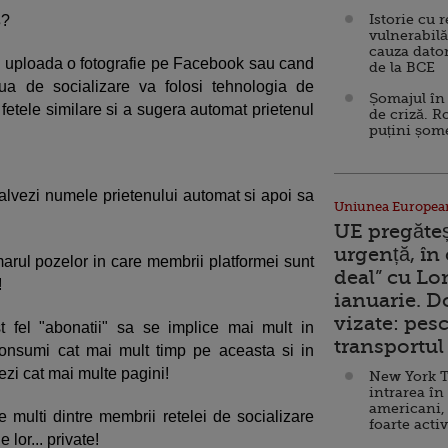
Istorie cu 
s
?
vulnerabilă
cauza dator
va uploada o fotografie pe Facebook sau cand
de la BCE
ua de socializare va folosi tehnologia de
Șomajul în 
fetele similare si a sugera automat prietenul
de criză. R
puțini șom
lvezi numele prietenului automat si apoi sa
Uniunea Europea
UE pregăte
urgență, în
rul pozelor in care membrii platformei sunt
deal” cu Lo
!
ianuarie. 
vizate: pesc
t fel "abonatii" sa se implice mai mult in
transportul 
consumi cat mai mult timp pe aceasta si in
zezi cat mai multe pagini!
New York T
intrarea în
americani,
e multi dintre membrii retelei de socializare
foarte acti
 lor... private!