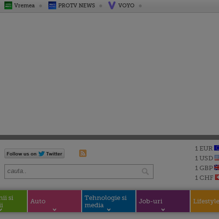
Vremea
PROTV NEWS
VOYO
1 EUR
1 USD
1 GBP
1 CHF
i si
Tehnologie si
Auto
Job-uri
Lifestyl
i
media