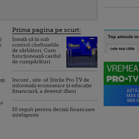
Prima pagina pe scurt:
Top articole i
Invață să ții sub
l
control cheltuielile
!
cele mai citite
de sărbători. Cum
funcționează cardul
de cumpărături
egi
Incont , site-ul Știrile Pro TV de
informații economice și educație
financiară, a devenit iBani
e?
10 reguli pentru decizii financiare
inteligente