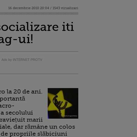
16 decembrie 2010 20:04 / 1543 vizualizari
cializare iti
ag-ui!
Ads by INTERNET PROTV
 la 20 de ani.
portantă
acro-
a secolului
raviețuit marii
ale, dar rămâne un colos
de propriile slăbiciuni