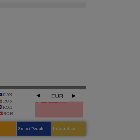
EUR
RON
RON
RON
RON
e
Smart People
Infografice