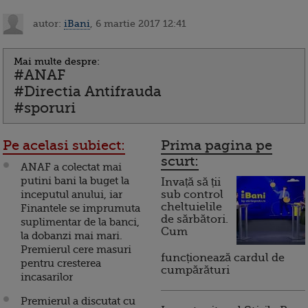
autor:
iBani
, 6 martie 2017 12:41
Mai multe despre:
#ANAF
#Directia Antifrauda
#sporuri
Pe acelasi subiect:
Prima pagina pe
scurt:
ANAF a colectat mai
putini bani la buget la
Invață să ții
inceputul anului, iar
sub control
cheltuielile
Finantele se imprumuta
de sărbători.
suplimentar de la banci,
Cum
la dobanzi mai mari.
Premierul cere masuri
funcționează cardul de
pentru cresterea
cumpărături
incasarilor
Premierul a discutat cu