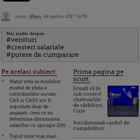
autor:
iBani
, 26 aprilie 2017 14:55
Mai multe despre:
#venituri
#cresteri salariale
#putere de cumparare
Pe acelasi subiect:
Prima pagina pe
scurt:
Statul vrea sa modifice
modul de plata a
Invață să ții
contributiilor sociale.
sub control
cheltuielile
CAS si CASS vor fi
de sărbători.
suportate doar de
Cum
angajati, ceea ce va
determina diminuarea
funcționează cardul de
salariilor cu aproape 20%
cumpărături
Topul celor mai mari