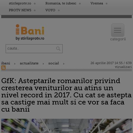
stirileprotv.ro
Romania, te iubesc
Vremea
PROTV NEWS
VOYO
ibani
actualitate
social
26 aprilie 2017 14:55 / 639
vizualizari
GfK: Asteptarile romanilor privind
cresterea veniturilor au atins un
nivel record in 2017. Cu cat se astepta
sa castige mai mult si ce vor sa faca
cu banii