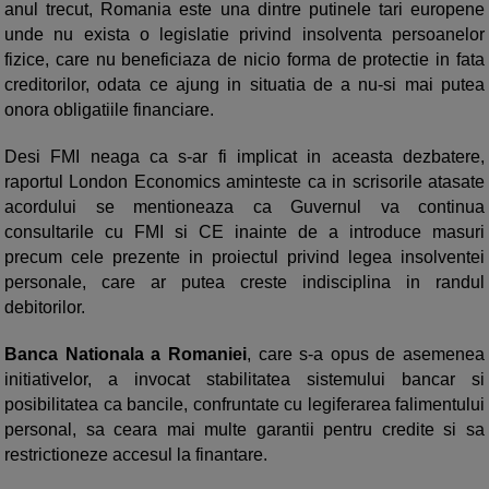
anul trecut, Romania este una dintre putinele tari europene
unde nu exista o legislatie privind insolventa persoanelor
fizice, care nu beneficiaza de nicio forma de protectie in fata
creditorilor, odata ce ajung in situatia de a nu-si mai putea
onora obligatiile financiare.
Desi FMI neaga ca s-ar fi implicat in aceasta dezbatere,
raportul London Economics aminteste ca in scrisorile atasate
acordului se mentioneaza ca Guvernul va continua
consultarile cu FMI si CE inainte de a introduce masuri
precum cele prezente in proiectul privind legea insolventei
personale, care ar putea creste indisciplina in randul
debitorilor.
Banca Nationala a Romaniei
, care s-a opus de asemenea
initiativelor, a invocat stabilitatea sistemului bancar si
posibilitatea ca bancile, confruntate cu legiferarea falimentului
personal, sa ceara mai multe garantii pentru credite si sa
restrictioneze accesul la finantare.