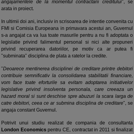
angajamentele de la momentul contractarii creditului
", se
arata in proiect.
In ultimii doi ani, inclusiv in scrisoarea de intentie convenita cu
FMI si Comisia Europeana in primavara acestui an, Guvernul
s-a angajat ca va lua toate masurile pentru a nu fi adoptata o
legislatie privind falimentul personal si nici alte propuneri
privind recuperarea datoriilor, pe motiv ca ar putea fi
"subminata" disciplina de plata a ratelor la credite.
"
Deoarece mentinerea disciplinei de creditare printre debitori
contribuie semnificativ la consolidarea stabilitatii financiare,
vom face toate eforturile sa evitam adoptarea initiativelor
legislative privind insolventa personala, care creeaza un
hazard moral si sunt deschise spre abuzuri la scara larga de
catre debitori, ceea ce ar submina disciplina de creditare
", se
angaja constant Guvernul.
Potrivit unui studiu realizat de compania de consultanta
London Economics
pentru CE, contractat in 2011 si finalizat