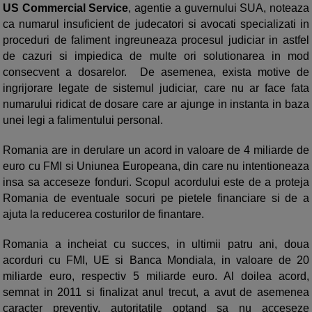
US Commercial Service
, agentie a guvernului SUA, noteaza
ca numarul insuficient de judecatori si avocati specializati in
proceduri de faliment ingreuneaza procesul judiciar in astfel
de cazuri si impiedica de multe ori solutionarea in mod
consecvent a dosarelor. De asemenea, exista motive de
ingrijorare legate de sistemul judiciar, care nu ar face fata
numarului ridicat de dosare care ar ajunge in instanta in baza
unei legi a falimentului personal.
Romania are in derulare un acord in valoare de 4 miliarde de
euro cu FMI si Uniunea Europeana, din care nu intentioneaza
insa sa acceseze fonduri. Scopul acordului este de a proteja
Romania de eventuale socuri pe pietele financiare si de a
ajuta la reducerea costurilor de finantare.
Romania a incheiat cu succes, in ultimii patru ani, doua
acorduri cu FMI, UE si Banca Mondiala, in valoare de 20
miliarde euro, respectiv 5 miliarde euro. Al doilea acord,
semnat in 2011 si finalizat anul trecut, a avut de asemenea
caracter preventiv, autoritatile optand sa nu acceseze