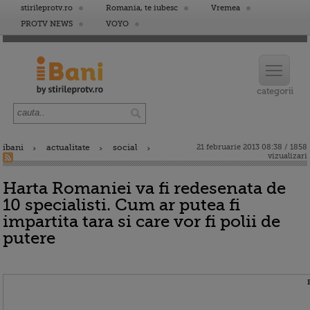
stirileprotv.ro
Romania, te iubesc
Vremea
PROTV NEWS
VOYO
ibani
actualitate
social
21 februarie 2013 08:38 / 1858
vizualizari
Harta Romaniei va fi redesenata de
10 specialisti. Cum ar putea fi
impartita tara si care vor fi polii de
putere