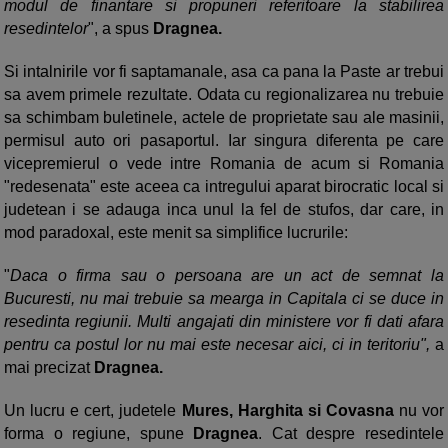
modul de finantare si propuneri referitoare la stabilirea
resedintelor
", a spus
Dragnea.
Si intalnirile vor fi saptamanale, asa ca pana la Paste ar trebui
sa avem primele rezultate. Odata cu regionalizarea nu trebuie
sa schimbam buletinele, actele de proprietate sau ale masinii,
permisul auto ori pasaportul. Iar singura diferenta pe care
vicepremierul o vede intre Romania de acum si Romania
"redesenata" este aceea ca intregului aparat birocratic local si
judetean i se adauga inca unul la fel de stufos, dar care, in
mod paradoxal, este menit sa simplifice lucrurile:
"
Daca o firma sau o persoana are un act de semnat la
Bucuresti, nu mai trebuie sa mearga in Capitala ci se duce in
resedinta regiunii. Multi angajati din ministere vor fi dati afara
pentru ca postul lor nu mai este necesar aici, ci in teritoriu",
a
mai precizat
Dragnea.
Un lucru e cert, judetele
Mures, Harghita si Covasna
nu vor
forma o regiune, spune
Dragnea
. Cat despre resedintele