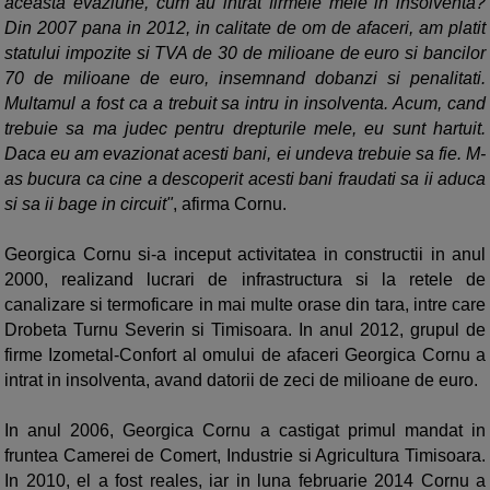
aceasta evaziune, cum au intrat firmele mele in insolventa?
Din 2007 pana in 2012, in calitate de om de afaceri, am platit
statului impozite si TVA de 30 de milioane de euro si bancilor
70 de milioane de euro, insemnand dobanzi si penalitati.
Multamul a fost ca a trebuit sa intru in insolventa. Acum, cand
trebuie sa ma judec pentru drepturile mele, eu sunt hartuit.
Daca eu am evazionat acesti bani, ei undeva trebuie sa fie. M-
as bucura ca cine a descoperit acesti bani fraudati sa ii aduca
si sa ii bage in circuit"
, afirma
Cornu.
Georgica
Cornu si-a inceput activitatea in constructii in anul
2000, realizand lucrari de infrastructura si la retele de
canalizare si termoficare in mai multe orase din tara, intre care
Drobeta Turnu Severin si Timisoara. In anul 2012, grupul de
firme Izometal-Confort al omului de afaceri Georgica Cornu a
intrat in insolventa, avand datorii de zeci de milioane de euro.
In anul 2006, Georgica
Cornu a castigat primul mandat in
fruntea Camerei de Comert, Industrie si Agricultura Timisoara.
In 2010, el a fost reales, iar in luna februarie 2014 Cornu a