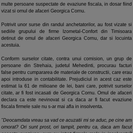
multe persoane suspectate de evaziune fiscala, in dosar fiind
vizat si omul de afaceri Georgica
Cornu.
Potrivit unor surse din randul anchetatorilor, au fost vizate si
sediile grupului de firme Izometal-Confort din Timisoara
detinut de omul de afaceri Georgica
Cornu, dar si locuinta
acestuia.
Conform surselor citate, contra unui comision, un grup de
persoane din Strehaia, judetul Mehedinti, procurau facturi
false pentru cumpararea de materiale de constructii, care erau
apoi introduse in contabilitate. Prejudiciul in acest caz este
estimat la 61 de milioane de lei, bani care, potrivit surselor
citate, ar fi fost incasati de Georgica
Cornu.
Omul de afaceri
declara ca este nevinovat si ca daca ar fi facut evaziune
fiscala firmele sale nu s-ar mai afla in insolventa.
"Deocamdata vreau sa vad ce acuzatii mi se aduc, pe cine am
omorat? Ori sunt prost, ori tampit, pentru ca, daca am facut