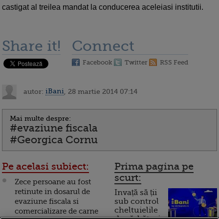
castigat al treilea mandat la conducerea aceleiasi institutii.
Share it!
Connect
Facebook
Twitter
RSS Feed
autor:
iBani
, 28 martie 2014 07:14
Mai multe despre:
#evaziune fiscala
#Georgica Cornu
Pe acelasi subiect:
Prima pagina pe
scurt:
Zece persoane au fost
retinute in dosarul de
Invață să ții
evaziune fiscala si
sub control
cheltuielile
comercializare de carne
de sărbători.