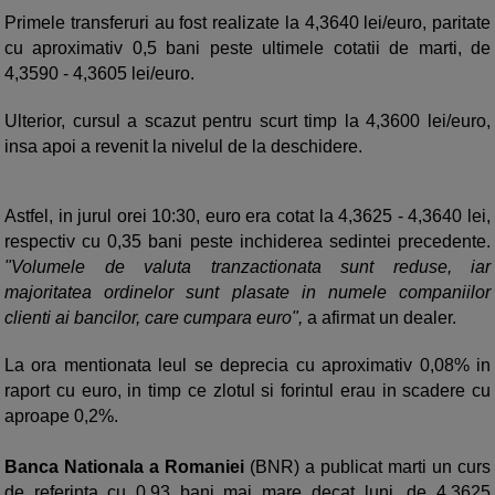
Primele transferuri au fost realizate la 4,3640 lei/euro, paritate
cu aproximativ 0,5 bani peste ultimele cotatii de marti, de
4,3590 - 4,3605 lei/euro.
Ulterior, cursul a scazut pentru scurt timp la 4,3600 lei/euro,
insa apoi a revenit la nivelul de la deschidere.
Astfel, in jurul orei 10:30, euro era cotat la 4,3625 - 4,3640 lei,
respectiv cu 0,35 bani peste inchiderea sedintei precedente.
"Volumele de valuta tranzactionata sunt reduse, iar
majoritatea ordinelor sunt plasate in numele companiilor
clienti ai bancilor, care cumpara euro",
a afirmat un dealer.
La ora mentionata leul se deprecia cu aproximativ 0,08% in
raport cu euro, in timp ce zlotul si forintul erau in scadere cu
aproape 0,2%.
Banca Nationala a Romaniei
(BNR) a publicat marti un curs
de referinta cu 0,93 bani mai mare decat luni, de 4,3625