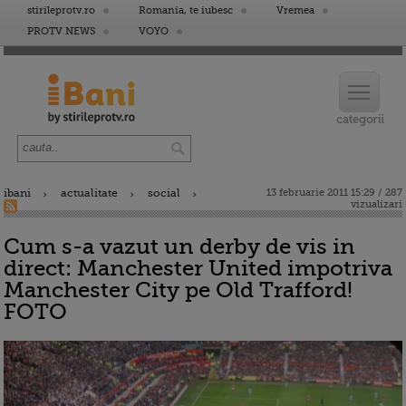
stirileprotv.ro
Romania, te iubesc
Vremea
PROTV NEWS
VOYO
ibani
actualitate
social
13 februarie 2011 15:29 / 287
vizualizari
Cum s-a vazut un derby de vis in
direct: Manchester United impotriva
Manchester City pe Old Trafford!
FOTO