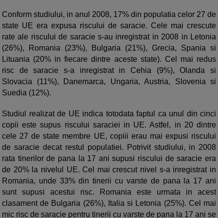
Conform studiului, in anul 2008, 17% din populatia celor 27 de
state UE era expusa riscului de saracie. Cele mai crescute
rate ale riscului de saracie s-au inregistrat in 2008 in Letonia
(26%), Romania (23%), Bulgaria (21%), Grecia, Spania si
Lituania (20% in fiecare dintre aceste state). Cel mai redus
risc de saracie s-a inregistrat in Cehia (9%), Olanda si
Slovacia (11%), Danemarca, Ungaria, Austria, Slovenia si
Suedia (12%).
Studiul realizat de UE indica totodata faptul ca unul din cinci
copii este supus riscului saraciei in UE. Astfel, in 20 dintre
cele 27 de state membre UE, copiii erau mai expusi riscului
de saracie decat restul populatiei. Potrivit studiului, in 2008
rata tinerilor de pana la 17 ani supusi riscului de saracie era
de 20% la nivelul UE. Cel mai crescut nivel s-a inregistrat in
Romania, unde 33% din tinerii cu varste de pana la 17 ani
sunt supusi acestui risc. Romania este urmata in acest
clasament de Bulgaria (26%), Italia si Letonia (25%). Cel mai
mic risc de saracie pentru tinerii cu varste de pana la 17 ani se