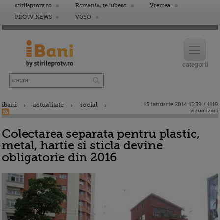
stirileprotv.ro
Romania, te iubesc
Vremea
PROTV NEWS
VOYO
ibani
actualitate
social
15 ianuarie 2014 13:39 / 1119
vizualizari
Colectarea separata pentru plastic,
metal, hartie si sticla devine
obligatorie din 2016