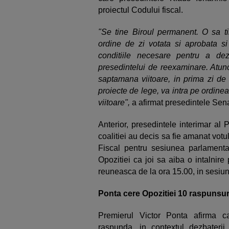
proiectul Codului fiscal.
"Se tine Biroul permanent. O sa t
ordine de zi votata si aprobata si
conditiile necesare pentru a dez
presedintelui de reexaminare. Atunc
saptamana viitoare, in prima zi de
proiecte de lege, va intra pe ordine
viitoare",
a afirmat presedintele Sena
Anterior, presedintele interimar al 
coalitiei au decis sa fie amanat vot
Fiscal pentru sesiunea parlamentar
Opozitiei ca joi sa aiba o intalnire
reuneasca de la ora 15.00, in sesiun
Ponta cere Opozitiei 10 raspunsur
Premierul Victor Ponta afirma c
raspunda, in contextul dezbaterii