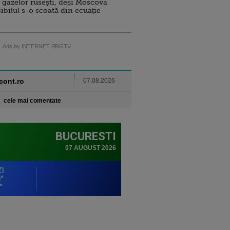
 gazelor rusești, deși Moscova
sibilul s-o scoată din ecuație
Ads by INTERNET PROTV
ncont.ro
07.08.2026
cele mai comentate