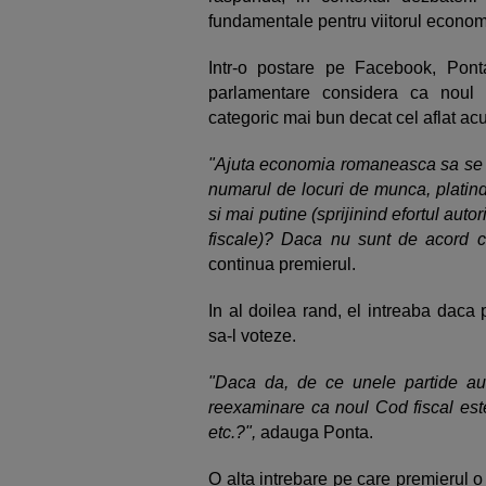
fundamentale pentru viitorul econom
Intr-o postare pe Facebook, Ponta
parlamentare considera ca noul 
categoric mai bun decat cel aflat ac
"Ajuta economia romaneasca sa se d
numarul de locuri de munca, platind
si mai putine (sprijinind efortul autor
fiscale)? Daca nu sunt de acord c
continua premierul.
In al doilea rand, el intreaba daca 
sa-l voteze.
"Daca da, de ce unele partide au 
reexaminare ca noul Cod fiscal este
etc.?",
adauga Ponta.
O alta intrebare pe care premierul 