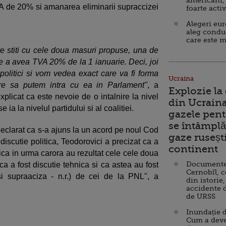
americani,
VA de 20% si amanarea eliminarii supraccizei
foarte acti
Alegeri eu
aleg condu
care este m
re stiti cu cele doua masuri propuse, una de
e a avea TVA 20% de la 1 ianuarie. Deci, joi
ii politici si vom vedea exact care va fi forma
Ucraina
are sa putem intra cu ea in Parlament"
, a
Explozie la
xplicat ca este nevoie de o intalnire la nivel
din Ucraina
e ia la nivelul partidului si al coalitiei.
gazele pent
se întâmplă 
declarat ca s-a ajuns la un acord pe noul Cod
gaze ruseșt
 discutie politica, Teodorovici a precizat ca a
continent
nica in urma carora au rezultat cele cele doua
Documente d
a fost discutie tehnica si ca astea au fost
Cernobîl, c
 supraaciza - n.r.) de cei de la PNL", a
din istorie,
accidente 
de URSS
Inundație d
Cum a deve