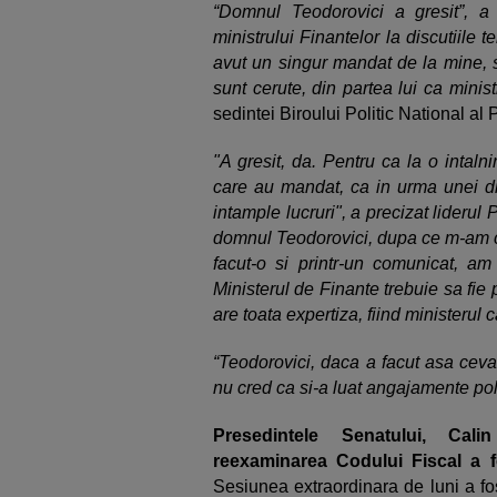
“Domnul Teodorovici a gresit”, a a
ministrului Finantelor la discutiile 
avut un singur mandat de la mine, s
sunt cerute, din partea lui ca minist
sedintei Biroului Politic National al
"A gresit, da. Pentru ca la o intalnire
care au mandat, ca in urma unei discut
intample lucruri", a precizat lideru
domnul Teodorovici, dupa ce m-am c
facut-o si printr-un comunicat, am
Ministerul de Finante trebuie sa fie 
are toata expertiza, fiind ministerul 
“Teodorovici, daca a facut asa ceva
nu cred ca si-a luat angajamente poli
Presedintele Senatului, Cal
reexaminarea Codului Fiscal a 
Sesiunea extraordinara de luni a fo