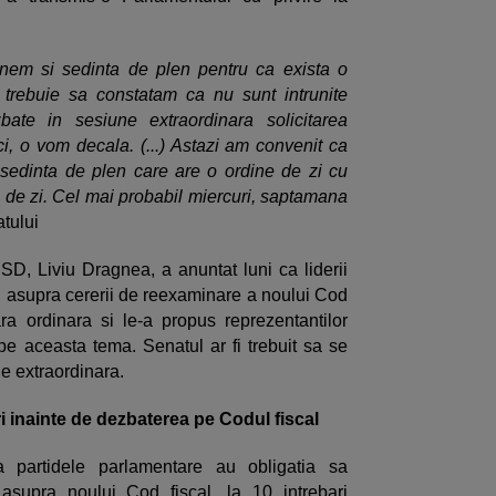
inem si sedinta de plen pentru ca exista o
 trebuie sa constatam ca nu sunt intrunite
bate in sesiune extraordinara solicitarea
i, o vom decala. (...) Astazi am convenit ca
 sedinta de plen care are o ordine de zi cu
a de zi. Cel mai probabil miercuri, saptamana
tului
PSD, Liviu Dragnea, a anuntat luni ca liderii
ul asupra cererii de reexaminare a noului Cod
a ordinara si le-a propus reprezentantilor
 pe aceasta tema. Senatul ar fi trebuit sa se
e extraordinara.
i inainte de dezbaterea pe Codul fiscal
a partidele parlamentare au obligatia sa
 asupra noului Cod fiscal, la 10 intrebari