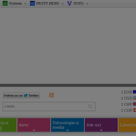
Vremea
PROTV NEWS
VOYO
1 EUR
1 USD
1 GBP
1 CHF
i si
Tehnologie si
Auto
Job-uri
Lifestyl
i
media