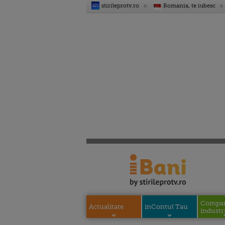
stirileprotv.ro
Romania, te iubesc
Compani
Actualitate
inContul Tau
industri