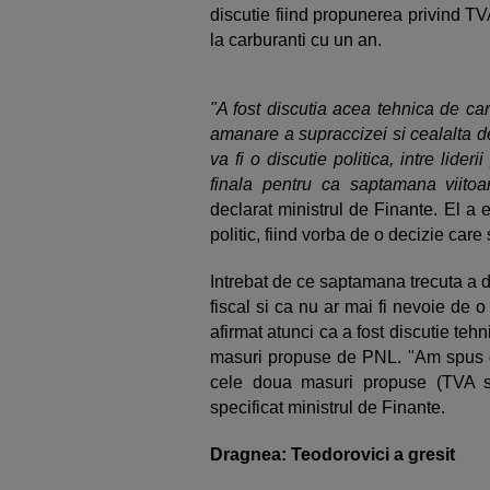
discutie fiind propunerea privind T
la carburanti cu un an.
"A fost discutia acea tehnica de ca
amanare a supraccizei si cealalta d
va fi o discutie politica, intre lider
finala pentru ca saptamana viito
declarat ministrul de Finante. El a e
politic, fiind vorba de o decizie care s
Intrebat de ce saptamana trecuta a 
fiscal si ca nu ar mai fi nevoie de o
afirmat atunci ca a fost discutie teh
masuri propuse de PNL. "Am spus ca 
cele doua masuri propuse (TVA si
specificat ministrul de Finante.
Dragnea: Teodorovici a gresit