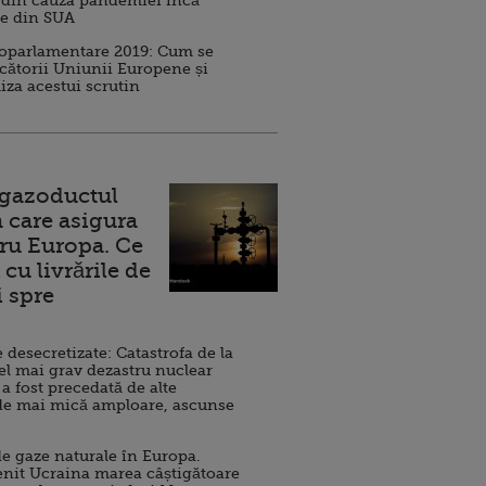
 din cauza pandemiei încă
ve din SUA
roparlamentare 2019: Cum se
cătorii Uniunii Europene și
iza acestui scrutin
 gazoductul
 care asigura
ru Europa. Ce
cu livrările de
i spre
esecretizate: Catastrofa de la
el mai grav dezastru nuclear
 a fost precedată de alte
de mai mică amploare, ascunse
e gaze naturale în Europa.
nit Ucraina marea câștigătoare