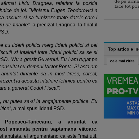
de pe urma
firmat Liviu Dragnea, referitor la pozitia
face tot po
tehnice de joi. "Ministrul Eugen Teodorovici a
a asculte si sa furnizeze toate datele care-i
ru de finante”,
a precizat Dragnea, la finalul
 PSD.
 cu liderii politici merg liderii politici si cei
Top articole i
ii si intalniri intre liderii politici sa se si
l PSD. “Nu a gresit Guvernul. Eu l-am rugat pe
cele mai citite
onsultat cu domnul Victor Ponta. Si asta am
 anuntat dinainte ca in mod firesc, corect,
prezent la aceasta intalnire tehnica pentru ca
care a generat Codul Fiscal”.
, nu putea sa-si ia angajamente politice. Eu
tice”, a
mai spus liderul PSD.
in Popescu-Tariceanu, a anuntat ca
fost amanata pentru saptamana viitoare
.
st anulata, el argumentand ca este "mai util,