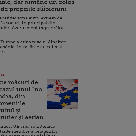
ale, dar rămâne un colos
de propriile slăbiciuni
repetiție: zona euro, extrem de
 la șocuri, în principal din
iilor. Avertisment îngrijorător
Europa a atins nivelul dinainte
omânia, între țările cu cei mai
eri
na
ște măsuri de
 cazul unui ”no
ndra, din
Domeniile
uitul şi
rutier şi aerian
imes: UE vrea să interzică
 țările membre a cetăţenilor