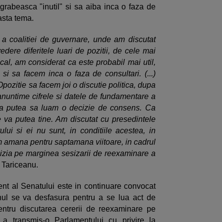
 grabeasca "inutil" si sa aiba inca o faza de
easta tema.
a coalitiei de guvernare, unde am discutat
edere diferitele luari de pozitii, de cele mai
scal, am considerat ca este probabil mai util,
 si sa facem inca o faza de consultari. (...)
pozitie sa facem joi o discutie politica, dupa
manuntime cifrele si datele de fundamentare a
u a putea sa luam o decizie de consens. Ca
 va putea tine. Am discutat cu presedintele
ui si ei nu sunt, in conditiile acestea, in
m amana pentru saptamana viitoare, in cadrul
cizia pe marginea sesizarii de reexaminare a
t Tariceanu.
ent al Senatului este in continuare convocat
enul se va desfasura pentru a se lua act de
pentru discutarea cererii de reexaminare pe
 a transmis-o Parlamentului cu privire la