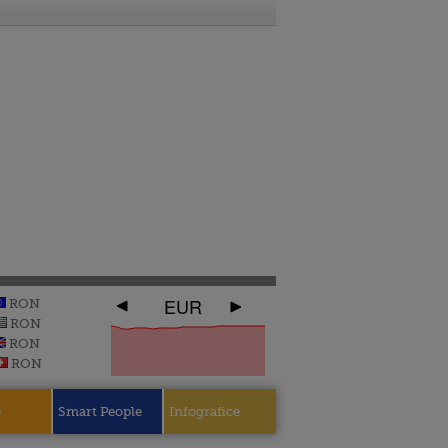
EUR
RON
RON
RON
RON
e
Smart People
Infografice