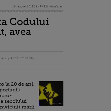
24 august 2015 09:47 / 226 vizualizari
rta Codului
t, avea
Ads by INTERNET PROTV
 la 20 de ani.
portantă
acro-
a secolului
raviețuit marii