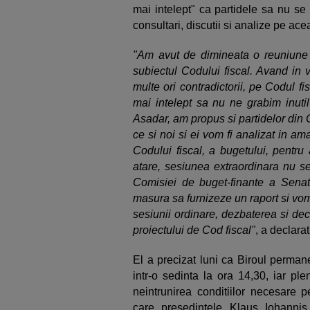
mai intelept" ca partidele sa nu se
consultari, discutii si analize pe ac
"Am avut de dimineata o reuniune 
subiectul Codului fiscal. Avand in v
multe ori contradictorii, pe Codul fi
mai intelept sa nu ne grabim inutil
Asadar, am propus si partidelor din O
ce si noi si ei vom fi analizat in a
Codului fiscal, a bugetului, pentr
atare, sesiunea extraordinara nu se
Comisiei de buget-finante a Senatul
masura sa furnizeze un raport si vo
sesiunii ordinare, dezbaterea si de
proiectului de Cod fiscal"
, a declara
El a precizat luni ca Biroul perman
intr-o sedinta la ora 14,30, iar pl
neintrunirea conditiilor necesare 
care presedintele Klaus Iohannis