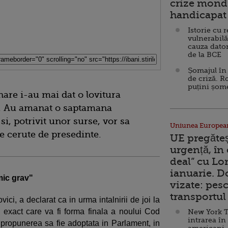
crize mondi
handicapat 
Istorie cu 
vulnerabilă
cauza dator
de la BCE
Șomajul în 
de criză. R
puțini șom
nare i-au mai dat o lovitura
s. Au amanat o saptamana
i, potrivit unor surse, vor sa
Uniunea Europea
le cerute de presedinte.
UE pregăte
urgență, în
deal” cu Lo
ianuarie. 
mic grav"
vizate: pesc
transportul 
ci, a declarat ca in urma intalnirii de joi la
ea exact care va fi forma finala a noului Cod
New York T
intrarea în
 propunerea sa fie adoptata in Parlament, in